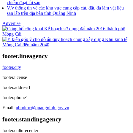
chiếm đoạt tài sản
V/v thông tin về các khu vực cung cấp cát, đất, đá làm vật liệu
san lấp trên địa bàn tỉnh Quảng Ninh
Advertise
footer.lineagency
footer.city
footer.license
footer.address1
footer.phone1
Email:
ubndmc@quangninh.gov.vn
footer.standingagency
footer.culturecenter