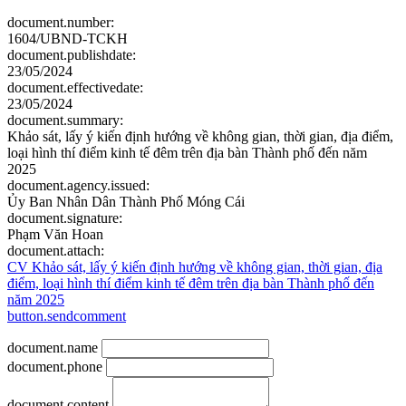
document.number:
1604/UBND-TCKH
document.publishdate:
23/05/2024
document.effectivedate:
23/05/2024
document.summary:
Khảo sát, lấy ý kiến định hướng về không gian, thời gian, địa điểm,
loại hình thí điểm kinh tế đêm trên địa bàn Thành phố đến năm
2025
document.agency.issued:
Ủy Ban Nhân Dân Thành Phố Móng Cái
document.signature:
Phạm Văn Hoan
document.attach:
CV Khảo sát, lấy ý kiến định hướng về không gian, thời gian, địa
điểm, loại hình thí điểm kinh tế đêm trên địa bàn Thành phố đến
năm 2025
button.sendcomment
document.name
document.phone
document.content