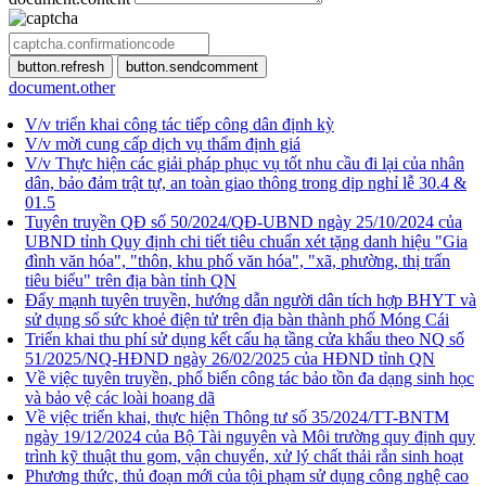
button.refresh
button.sendcomment
document.other
V/v triển khai công tác tiếp công dân định kỳ
V/v mời cung cấp dịch vụ thẩm định giá
V/v Thực hiện các giải pháp phục vụ tốt nhu cầu đi lại của nhân
dân, bảo đảm trật tự, an toàn giao thông trong dịp nghỉ lễ 30.4 &
01.5
Tuyên truyền QĐ số 50/2024/QĐ-UBND ngày 25/10/2024 của
UBND tỉnh Quy định chi tiết tiêu chuẩn xét tặng danh hiệu "Gia
đình văn hóa", "thôn, khu phố văn hóa", "xã, phường, thị trấn
tiêu biểu" trên địa bàn tỉnh QN
Đẩy mạnh tuyên truyền, hướng dẫn người dân tích hợp BHYT và
sử dụng sổ sức khoẻ điện tử trên địa bàn thành phố Móng Cái
Triển khai thu phí sử dụng kết cấu hạ tầng cửa khẩu theo NQ số
51/2025/NQ-HĐND ngày 26/02/2025 của HĐND tỉnh QN
Về việc tuyên truyền, phổ biến công tác bảo tồn đa dạng sinh học
và bảo vệ các loài hoang dã
Về việc triển khai, thực hiện Thông tư số 35/2024/TT-BNTM
ngày 19/12/2024 của Bộ Tài nguyên và Môi trường quy định quy
trình kỹ thuật thu gom, vận chuyển, xử lý chất thải rắn sinh hoạt
Phương thức, thủ đoạn mới của tội phạm sử dụng công nghệ cao