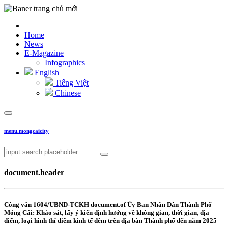
Home
News
E-Magazine
Infographics
English
Tiếng Việt
Chinese
menu.mongcaicity
document.header
Công văn 1604/UBND-TCKH document.of Ủy Ban Nhân Dân Thành Phố
Móng Cái: Khảo sát, lấy ý kiến định hướng về không gian, thời gian, địa
điểm, loại hình thí điểm kinh tế đêm trên địa bàn Thành phố đến năm 2025