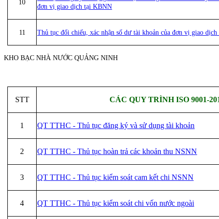
10
đơn vị giao dịch tại KBNN
11
Thủ tục đối chiếu, xác nhận số dư tài khoản của đơn vị giao dị
KHO BẠC NHÀ NƯỚC QUẢNG NINH
STT
CÁC QUY TRÌNH ISO 9001-20
1
QT TTHC - Thủ tục đăng ký và sử dụng tài khoản
2
QT TTHC - Thủ tục hoàn trả các khoản thu NSNN
3
QT TTHC - Thủ tục kiểm soát cam kết chi NSNN
4
QT TTHC - Thủ tục kiểm soát chi vốn nước ngoài