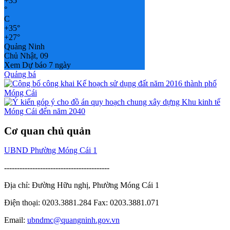
+
35
°
C
+
35°
+
27°
Quảng Ninh
Chủ Nhật, 09
Xem Dự báo 7 ngày
Quảng bá
Cơ quan chủ quản
UBND Phường Móng Cái 1
-----------------------------------------
Địa chỉ: Đường Hữu nghị, Phường Móng Cái 1
Điện thoại: 0203.3881.284 Fax: 0203.3881.071
Email:
ubndmc@quangninh.gov.vn