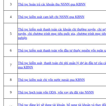
3
Thủ tục hoàn trả các khoản thu NSNN qua KBNN
4
Thủ tục kiểm soát cam kết chi NSNN qua KBNN
Thủ tục kiểm soát thanh toán các khoản chi thường xuyên, chi sự
5
xuyên, chi chương trình mục tiêu quốc gia, chương trình mục tiê
nghiệp
6
Thủ tục kiểm soát thanh toán vốn đầu tư thuộc nguồn vốn ngân 
Thủ tục kiểm soát, thanh toán chi phí quản lý dự án đầu tư của
7
qua KBNN
8
Thủ tục kiểm soát chi vốn nước ngoài qua KBNN
9
Thủ tục hạch toán vốn ODA, vốn vay ưu đãi vào NSNN
Thủ tục đăng ký sử dụng tài khoản, bổ sung tài khoản và thay đ