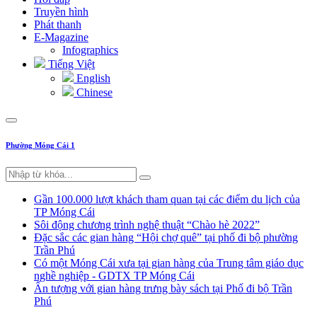
Truyền hình
Phát thanh
E-Magazine
Infographics
Tiếng Việt
English
Chinese
Phường Móng Cái 1
Gần 100.000 lượt khách tham quan tại các điểm du lịch của
TP Móng Cái
Sôi động chương trình nghệ thuật “Chào hè 2022”
Đặc sắc các gian hàng “Hội chợ quê” tại phố đi bộ phường
Trần Phú
Có một Móng Cái xưa tại gian hàng của Trung tâm giáo dục
nghề nghiệp - GDTX TP Móng Cái
Ấn tượng với gian hàng trưng bày sách tại Phố đi bộ Trần
Phú