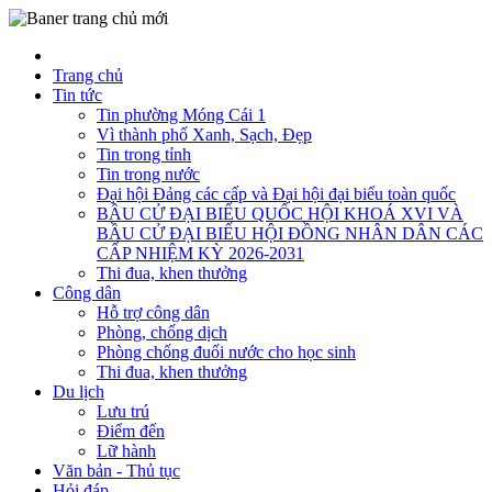
Trang chủ
Tin tức
Tin phường Móng Cái 1
Vì thành phố Xanh, Sạch, Đẹp
Tin trong tỉnh
Tin trong nước
Đại hội Đảng các cấp và Đại hội đại biểu toàn quốc
BẦU CỬ ĐẠI BIỂU QUỐC HỘI KHOÁ XVI VÀ
BẦU CỬ ĐẠI BIỂU HỘI ĐỒNG NHÂN DÂN CÁC
CẤP NHIỆM KỲ 2026-2031
Thi đua, khen thưởng
Công dân
Hỗ trợ công dân
Phòng, chống dịch
Phòng chống đuối nước cho học sinh
Thi đua, khen thưởng
Du lịch
Lưu trú
Điểm đến
Lữ hành
Văn bản - Thủ tục
Hỏi đáp