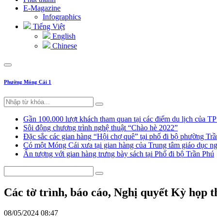
E-Magazine
Infographics
Tiếng Việt
English
Chinese
Phường Móng Cái 1
Gần 100.000 lượt khách tham quan tại các điểm du lịch của T
Sôi động chương trình nghệ thuật “Chào hè 2022”
Đặc sắc các gian hàng “Hội chợ quê” tại phố đi bộ phường Tr
Có một Móng Cái xưa tại gian hàng của Trung tâm giáo dục
Ấn tượng với gian hàng trưng bày sách tại Phố đi bộ Trần Phú
Các tờ trình, báo cáo, Nghị quyết Kỳ họ
08/05/2024 08:47