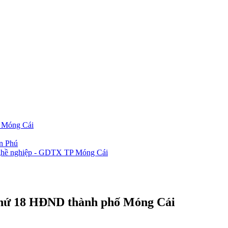
P Móng Cái
ần Phú
 nghề nghiệp - GDTX TP Móng Cái
p thứ 18 HĐND thành phố Móng Cái