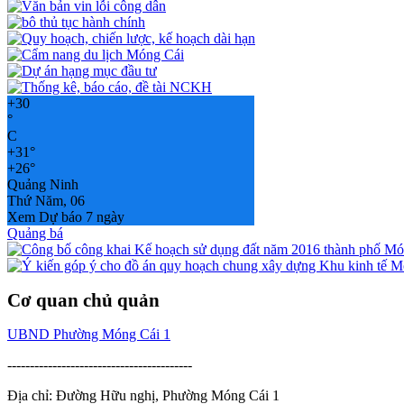
+
30
°
C
+
31°
+
26°
Quảng Ninh
Thứ Năm, 06
Xem Dự báo 7 ngày
Quảng bá
Cơ quan chủ quản
UBND Phường Móng Cái 1
-----------------------------------------
Địa chỉ: Đường Hữu nghị, Phường Móng Cái 1