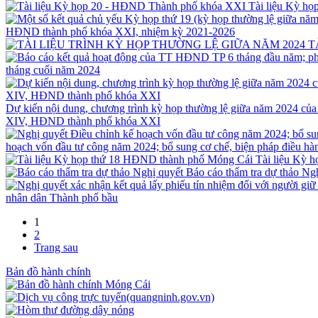
Tài liệu Kỳ h
HĐND thành phố khóa XXI, nhiệm kỳ 2021-2026
T
tháng cuối năm 2024
Dự kiến nội dung, chương trình kỳ họp thường lệ giữa năm 2024 c
XIV, HĐND thành phố khóa XXI
hoạch vốn đầu tư công năm 2024; bổ sung cơ chế, biện pháp điề
Tài liệu Kỳ 
Báo cáo thẩm tra dự thảo Ng
nhân dân Thành phố bầu
1
2
Trang sau
Bản đồ hành chính