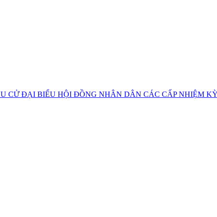
U CỬ ĐẠI BIỂU HỘI ĐỒNG NHÂN DÂN CÁC CẤP NHIỆM KỲ 