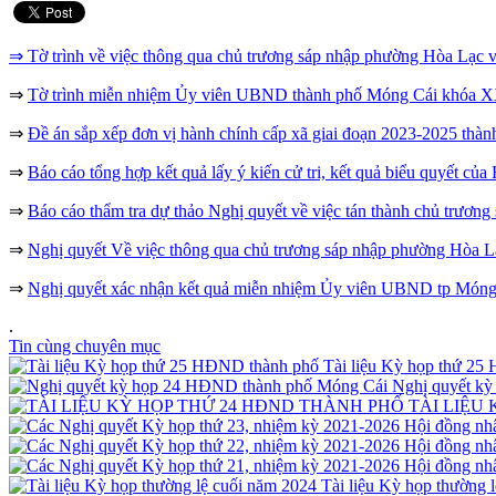
⇒ Tờ trình về việc thông qua chủ trương sáp nhập phường Hòa Lạc
⇒
Tờ trình miễn nhiệm Ủy viên UBND thành phố Móng Cái khóa XX
⇒
Đề án sắp xếp đơn vị hành chính cấp xã giai đoạn 2023-2025 thà
⇒
Báo cáo tổng hợp kết quả lấy ý kiến cử tri, kết quả biểu quyết
⇒
Báo cáo thẩm tra dự thảo Nghị quyết về việc tán thành chủ trươ
⇒
Nghị quyết Về việc thông qua chủ trương sáp nhập phường Hòa Lạ
⇒
Nghị quyết xác nhận kết quả miễn nhiệm Ủy viên UBND tp Móng
.
Tin cùng chuyên mục
Tài liệu Kỳ họp thứ 2
Nghị quyết k
TÀI LIỆU
Tài liệu Kỳ họp thường 