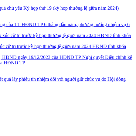
quả chủ yếu Kỳ họp thứ 19 (kỳ họp thường lệ giữa năm 2024)
động của TT HĐND TP 6 tháng đầu năm; phương hướng nhiệm vụ 6
úc cử tri trước kỳ họp thường lệ giữa năm 2024 HĐND tỉnh khóa
Nghị quyết Điều chỉnh kế
 của HĐND TP
t quả lấy phiếu tín nhiệm đối với người giữ chức vụ do Hội đồng