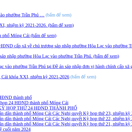
 vào phường Trần Phú …
(bấm để xem)
I, nhiệm kỳ 2021-2026. (bấm để xem)
nh phố Móng Cái (bấm để xem)
 của HĐND cấp xã về chủ trương sáp nhập phường Hòa Lạc vào phường T
ng sáp nhập phường Hòa Lạc vào phường Trần Phú. (bấm để xem)
c vào phường Trần Phú tại Đề án sáp nhập đơn vị hành chính cấp xã
 Cái khóa XXI, nhiệm kỳ 2021-2026
(bấm để xem)
5 HĐND thành phố
ỳ họp 24 HĐND thành phố Móng Cái
 KỲ HỌP THỨ 24 HĐND THÀNH PHỐ
Các Nghị quyết Kỳ họp thứ 23, nhiệm kỳ
Các Nghị quyết Kỳ họp thứ 22, nhiệm kỳ
Các Nghị quyết Kỳ họp thứ 21, nhiệm kỳ
lệ cuối năm 2024