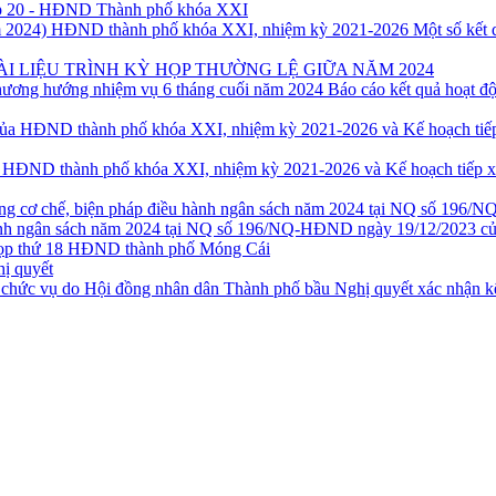
ọp 20 - HĐND Thành phố khóa XXI
Một số kết 
ÀI LIỆU TRÌNH KỲ HỌP THƯỜNG LỆ GIỮA NĂM 2024
Báo cáo kết quả hoạt 
ủa HĐND thành phố khóa XXI, nhiệm kỳ 2021-2026 và Kế hoạch tiếp x
u hành ngân sách năm 2024 tại NQ số 196/NQ-HĐND ngày 19/12/2023
họp thứ 18 HĐND thành phố Móng Cái
hị quyết
Nghị quyết xác nhận kế