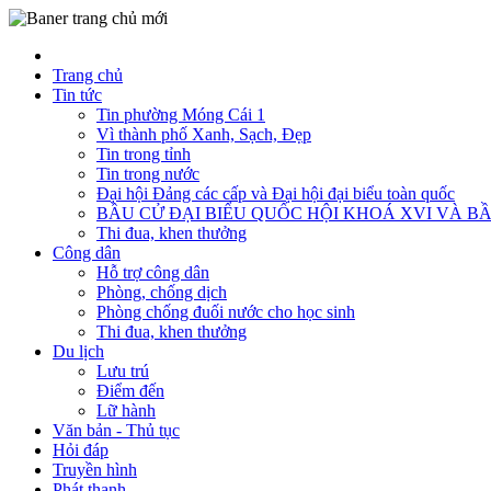
Trang chủ
Tin tức
Tin phường Móng Cái 1
Vì thành phố Xanh, Sạch, Đẹp
Tin trong tỉnh
Tin trong nước
Đại hội Đảng các cấp và Đại hội đại biểu toàn quốc
BẦU CỬ ĐẠI BIỂU QUỐC HỘI KHOÁ XVI VÀ BẦ
Thi đua, khen thưởng
Công dân
Hỗ trợ công dân
Phòng, chống dịch
Phòng chống đuối nước cho học sinh
Thi đua, khen thưởng
Du lịch
Lưu trú
Điểm đến
Lữ hành
Văn bản - Thủ tục
Hỏi đáp
Truyền hình
Phát thanh