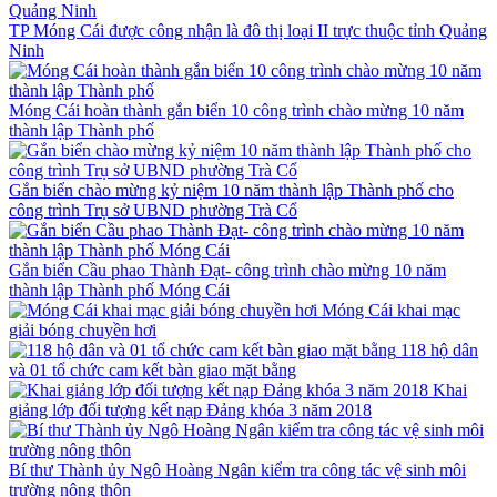
TP Móng Cái được công nhận là đô thị loại II trực thuộc tỉnh Quảng
Ninh
Móng Cái hoàn thành gắn biển 10 công trình chào mừng 10 năm
thành lập Thành phố
Gắn biển chào mừng kỷ niệm 10 năm thành lập Thành phố cho
công trình Trụ sở UBND phường Trà Cổ
Gắn biển Cầu phao Thành Đạt- công trình chào mừng 10 năm
thành lập Thành phố Móng Cái
Móng Cái khai mạc
giải bóng chuyền hơi
118 hộ dân
và 01 tổ chức cam kết bàn giao mặt bằng
Khai
giảng lớp đối tượng kết nạp Đảng khóa 3 năm 2018
Bí thư Thành ủy Ngô Hoàng Ngân kiểm tra công tác vệ sinh môi
trường nông thôn