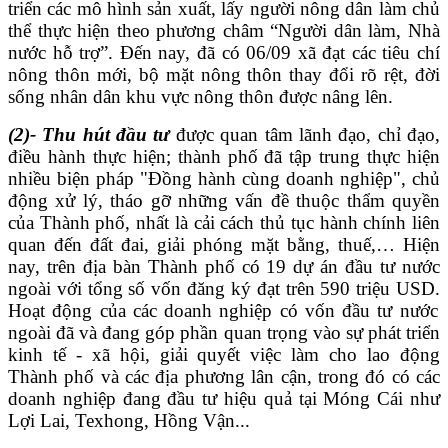
triển
các
mô hình sản xuất, lấy người nông dân làm chủ
thể thực hiện theo phương châm “Người dân làm, Nhà
nước hỗ trợ”. Đến nay,
đã có 06
/
0
9 xã
đạt các tiêu chí
nông thôn mới
, bộ mặt nông thôn thay đổi rõ rệt, đời
sống nhân dân khu vực nông thôn được nâng lên
.
(2)- T
hu hút đầu tư
được quan tâm lãnh đạo, chỉ đạo,
điều hành thực hiện; thành phố đã
tập trung thực hiện
nhiều biện pháp
"Đồng hành cùng doanh nghiệp", chủ
động xử lý, tháo gỡ những vấn đề thuộc thẩm quyền
của Thành phố, nhất là cải cách thủ tục hành chính liên
quan đến đất đai, giải phóng mặt bằng, thuế,… Hiện
nay, trên địa bàn Thành phố
có
19
dự án đầu tư nước
ngoài với tổng số vốn đăng ký đạt trên 590 triệu USD.
Hoạt động của các doanh nghiệp có vốn đầu tư nước
ngoài đã và đang góp phần quan trọng vào sự phát triển
kinh tế - xã hội, giải quyết việc làm cho lao động
Thành phố và các địa phương lân cận, trong đó có các
doanh nghiệp đang đầu tư hiệu quả tại Móng Cái như
Lợi Lai, Texhong, Hồng Vận...