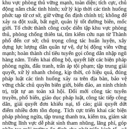
khu vực phòng thủ vững mạnh, toàn diện;
tích cực, chủ
động nắm chắc tình hình;
xử lý
kịp thời
các tình huống
phức tạp từ cơ sở, giữ vững ổn định chính
trị;
không để
xảy ra đột xuất, bất ngờ, quản lý tốt đường biên, mốc
giới.
T
ổ chức
thành công cuộc diễn tập khu vực phòng
thủ, phòng chống thiên tai, tìm kiếm cứu nạn từ Thành
phố
đến cơ sở;
chú trọng công tác huấn luyện, xây
dựng lực lượng dân quân tự vệ, dự bị động viên
vững
mạnh; hoàn thành chỉ tiêu tuyển gọi công dân nhập ngũ
hàng năm. T
riển khai đồng bộ, quyết liệt các biện pháp
phòng ngừa, đấu tranh, trấn áp tội phạm
;
t
ập trung giải
quyết, xử lý nhanh chóng, kịp thời, có hiệu quả, đúng
pháp luật các tình huống xảy ra trên địa bàn, bảo vệ
vững chắc chủ quyền biên giới, biển đảo, an ninh chính
trị, trật tự an toàn xã hội.
Đổi mới công tác tuyên
truyền, phổ biến, giáo dục pháp luật, công tác tiếp công
dân, giải quyết đơn khiếu nại, tố cáo; giải quyết dứt
điểm nhiều đơn tồn đọng.
Tích cực triển khai các biện
pháp phòng ngừa, tập trung thanh tra, kiểm tra, giám sát
những lĩnh vực dễ phát sinh tham nhũng, lãng phí,
góp