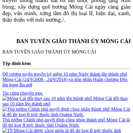
truyền thống
mảnh đất ba lần được phong tặng
Anh
hùng; xây dựng quê hương
Móng Cái
ngày càng giàu
đẹp, văn minh, xứng tầm đô thị loại
I
I
, hiện đại, xanh,
thân thiện với môi trường./.
BAN TUYÊN GIÁO THÀNH ỦY MÓNG CÁI
BAN TUYÊN GIÁO THÀNH ỦY MÓNG CÁI
Tệp đính kèm
Đề cương tuyên truyền kỷ niệm 10 năm Ngày thành lập thành phố
Móng Cái (24/9/2008 - 24/9/2018) và đón nhận Huân chương Độc
lập hạng Ba.pdf
Tin cùng chuyên mục
Móng Cái đổi thay
sau 10 năm lên thành phố
Thủ tướng Chính phủ quyết định công nhận thành phố Móng Cái là
đô thị loại II trực thuộc tỉnh Quảng Ninh.