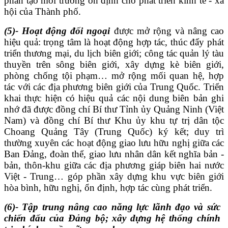
phần tạo môi trường ổn định cho phát triển kinh tế - xã
hội của Thành phố.
(5)
- Hoạt động đối ngoại
được mở rộng và nâng cao
hiệu quả: trọng tâm là hoạt động hợp tác, thúc đẩy phát
triển thương mại, du lịch biên giới; công tác quản lý tàu
thuyền trên sông biên giới, xây dựng kè biên giới,
phòng chống tội phạm… mở rộng mối quan hệ, hợp
tác với các địa phương biên giới của Trung Quốc. Triển
khai thực hiện có hiệu quả các nội dung
biên bản ghi
nhớ đã được
đồng chí Bí thư Tỉnh ủy Quảng Ninh (Việt
Nam) và đồng chí Bí thư Khu ủy khu tự trị dân tộc
Choang Quảng Tây (Trung Quốc) ký kết; duy trì
thường xuyên các hoạt động giao lưu hữu nghị giữa các
Ban Đảng, đoàn thể, giao lưu nhân dân kết nghĩa bản -
bản, thôn-khu giữa các địa phương giáp biên hai nước
Việt - Trung…
góp phần xây dựng khu vực biên giới
hòa bình, hữu nghị, ổn định, hợp tác cùng phát triển.
(6)-
Tập trung nâng cao năng lực lãnh đạo và sức
chiến đấu của Đảng bộ; xây dựng hệ thống chính