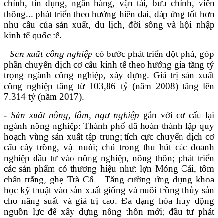
chính, tín dụng, ngân hàng, vận tải, bưu chính, viễn
thông... phát triển theo hướng hiện đại, đáp ứng tốt hơn
nhu cầu của sản xuất, du lịch, đời sống và hội nhập
kinh tế quốc tế.
-
Sản xuất công nghiệp
có bước phát triển đột phá, góp
phần chuyển dịch cơ cấu kinh tế theo hướng gia tăng tỷ
trọng ngành công nghiệp, xây dựng.
G
iá trị sản xuất
công nghiệp tăng từ 103,86 tỷ (năm 2008) tăng lên
7.314 tỷ (năm 2017)
.
-
Sản xuất nông, lâm, ngư nghiệp
gắn với cơ cấu lại
ngành nông nghiệp
:
Thành phố đã h
oàn thành lập quy
hoạch
vùng sản xuất tập trung
;
tích cực chuyển dịch cơ
cấu cây trồng, vật nuôi; chú trọng t
hu hút các doanh
nghiệp đầu tư vào nông nghiệp, nông thôn; phát triển
các sản phẩm có thương hiệu như:
l
ợn Móng Cái,
t
ôm
chân trắng,
g
hẹ Trà Cổ..
.
Tăng cường ứng dụng khoa
học kỹ thuật vào sản xuất giống và nuôi trồng thủy sản
cho năng suất và giá trị cao.
Đa dạng hóa huy động
nguồn lực để xây dựng nông thôn mới
;
đầu tư phát