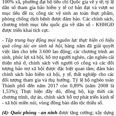
100% xã, phường đạt bộ tiêu chí Quốc gia về y tế;
tỷ lệ
dân số tham gia bảo hiểm y tế cơ bản đạt và vượt so
mục tiêu
đề ra;
công tác vệ sinh an toàn thực phẩm,
phòng chống dịch bệnh được đảm bảo.
Các chính sách,
chương trình mục tiêu quốc gia về dân số - KHHGĐ
được triển khai tích cực
.
-
Tập trung huy động mọi nguồn lực t
hực hiện có hiệu
quả công tác an sinh xã hội,
hàng năm đã
giải quyết
việc làm
cho
trên 3.
6
00 lao động
;
c
ác chương trình an
sinh, phúc lợi xã hội, hỗ trợ người nghèo, cận nghèo
cải
thiện nhà ở, chính sách với người có công và các đối
tượng bảo trợ xã hội được đặc biệt quan tâm; đảm bảo
chính sách bảo hiểm xã hội, y tế, thất nghiệp cho các
đối tượng tham gia và thụ hưởng.
Tỷ lệ hộ nghèo toàn
Thành phố đến năm 2017 còn 0,89% (năm 2008 là
1,53%)
;
Thực hiện đầy đủ, đồng bộ, kịp thời các
chương trình, dự án, chính sách hỗ trợ phát triển kinh tế
- xã hội miền núi, vùng đồng bào dân tộc thiểu số.
(4)-
Quốc phòng - an ninh
được t
ă
ng cường
;
xây dựng