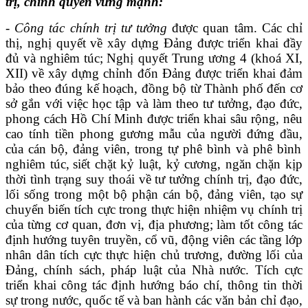
trị, chính quyền vững mạnh
:
-
Công tác chính trị tư tưởng
được quan tâm. Các chỉ
thị, nghị quyết về xây dựng Đảng được triển khai đầy
đủ và nghiêm túc
;
Nghị quyết Trung ương 4 (khoá XI,
XII) về xây dựng chỉnh đốn Đảng được triển khai đảm
bảo theo đúng kế hoạch, đồng bộ từ Thành phố đến cơ
sở gắn với
v
iệc
học tập và làm theo
tư tưởng, đạo đức,
phong cách Hồ Chí Minh
được
triển khai sâu rộng
,
nêu
cao tính tiền phong gương mẫu của người đứng đầu,
của cán bộ, đảng viên, trong
tự phê bình và phê bình
nghiêm túc,
siết chặt kỷ luật, kỷ cương
, ngăn chặn kịp
thời tình trạng suy thoái về tư tưởng chính trị, đạo đức,
lối sống trong một bộ phận cán bộ, đảng viên, tạo sự
chuyển biến tích cực trong thực hiện nhiệm vụ chính trị
của từng cơ quan, đơn vị, địa phương;
làm tốt công tác
định hướng tuyên truyền, cổ vũ, động viên các tầng lớp
nhân dân tích cực thực hiện chủ trương, đường lối của
Đảng, chính sách, pháp luật của Nhà nước. Tích cực
triển khai công tác định hướng báo chí, thông tin thời
sự trong nước, quốc tế và ban hành các văn bản chỉ đạo,