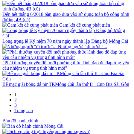
Đến hết tháng 6/2018 bàn giao đưa vào sử dụng toàn bộ công trình
đường 4B (cũ)
Cam kết để cùng phát triển
Long trọng lễ Kỷ niệm 70 năm ngày thành lập Đảng bộ Móng Cái
Những người "đi trước"...
"Phải thường xuyên đổi mới phương thức lãnh đạo để đáp ứng yêu
cầu nhiệm vụ trong tình hình mới"
Bế mạc giải bóng đá nữ TP.Móng Cái lần thứ II - Cup Bia Sài Gòn
1
2
3
Trang sau
Bản đồ hành chính