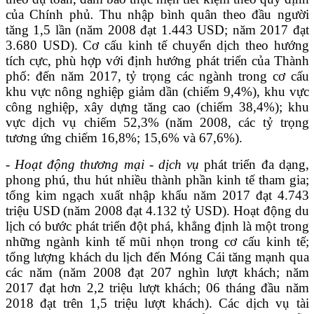
của Chính phủ
.
T
hu nhập bình quân theo đầu người
tăng 1,5 lần (năm 2008 đạt 1.443 USD; năm 2017 đạt
3.680 USD).
Cơ cấu kinh tế chuyển dịch theo hướng
tích cực,
phù hợp với định hướng phát triển của
Thành
phố
: đến
năm 2017, tỷ trọng các ngành trong cơ cấu
khu vực
nông nghiệp giảm dần (chiếm 9,4%), khu vực
công nghiệp, xây dựng tăng cao (chiếm
38,4%);
khu
vực dịch vụ chiếm
52,3%
(
năm 2008, các tỷ trọng
tương ứng chiếm 16,8%
;
15,6%
và 67,6%
).
-
Hoạt động thương mại - dịch vụ
phát triển đa dạng,
phong phú, thu hút nhiều thành phần kinh tế tham gia;
tổng kim ngạch xuất nhập khẩu năm 2017 đạt
4.
743
triệu USD
(năm 2008 đạt 4.132 tỷ USD). Hoạt động du
lịch có bước phát triển đột phá
,
khẳng định là một trong
những ngành kinh tế mũi nhọn trong cơ cấu kinh tế
;
tổng lượng khách du lịch đến Móng Cái tăng mạnh qua
các năm
(
năm 2008 đạt 207 nghìn lượt khách;
năm
2017 đạt hơn 2,2 triệu lượt khách; 06 tháng đầu năm
2018 đạt trên 1,5 triệu lượt khách
).
Các dịch vụ tài