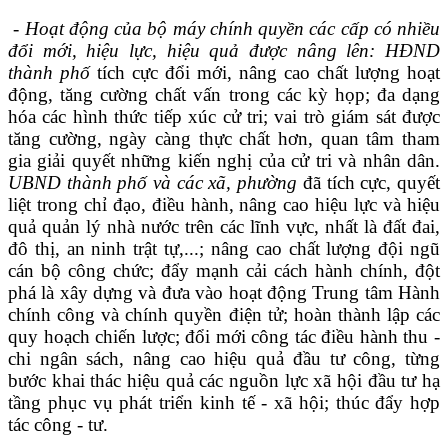
-
Hoạt động của bộ máy chính quyền các cấp có nhiều
đổi mới, hiệu lực, hiệu quả được nâng lên:
HĐND
thành phố
tích cực đổi mới, nâng cao chất lượng hoạt
động,
tăng cường chất vấn trong các kỳ họp; đa dạng
hóa các hình thức tiếp xúc cử tri;
vai trò giám sát được
tăng cường, ngày càng thực chất hơn,
quan tâm tham
gia giải quyết những kiến nghị của cử tri và nhân dân.
UBND thành phố và các xã, phường
đã
tích cực, quyết
liệt
trong chỉ đạo, điều hành, nâng cao hiệu lực và hiệu
quả quản lý nhà nước trên các lĩnh vực, nhất là đất đai,
đô thị, an ninh trật tự,...; nâng cao chất lượng đội ngũ
cán bộ công chức; đẩy mạnh cải cách hành chính, đột
phá là xây dựng và đưa vào hoạt động Trung tâm Hành
chính công và chính quyền điện tử; hoàn thành lập các
quy hoạch chiến lược; đổi mới công tác điều hành thu -
chi ngân sách, nâng cao hiệu quả đầu tư công, từng
bước khai thác hiệu quả các nguồn lực xã hội đầu tư hạ
tầng phục vụ phát triển kinh tế - xã hội; thúc đẩy hợp
tác công - tư.