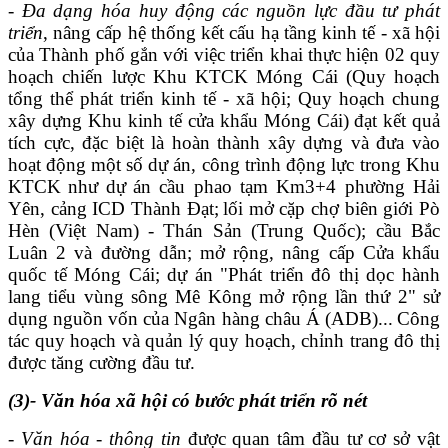
-
Đa dạng hóa huy động các nguồn lực đầu tư phát
triển
, nâng cấp hệ thống kết cấu hạ tầng kinh tế - xã hội
của Thành phố gắn với
việc
triển khai
thực hiện 02
quy
hoạch chiến lược Khu
KTCK
Móng Cái (
Quy hoạch
tổng thể phát triển kinh tế
- xã hội; Quy hoạch chung
xây dựng Khu kinh tế cửa khẩu Móng Cái)
đạt kết quả
tích cực, đặc biệt là h
oàn thành xây dựng và đưa vào
hoạt động
một số
dự án, công trình
động lực trong Khu
KTCK
như
d
ự
án
cầu phao tạm Km3+4 phường Hải
Yên,
c
ảng ICD Thành Đạt
;
lối mở
cặp chợ biên giới Pò
Hèn (Việt Nam) - Thán Sản (Trung Quốc);
cầu Bắc
Luân 2 và đường dẫn; mở rộng, nâng cấp Cửa khẩu
quốc tế Móng Cái
;
dự án "Phát triển đô thị dọc hành
lang tiểu vùng sông Mê Kông mở rộng lần thứ 2" sử
dụng nguồn vốn của Ngân hàng châu Á (ADB)
...
Công
tác quy hoạch và quản lý quy hoạch, chỉnh trang
đô thị
được tăng cường đầu tư.
(3)
-
Văn hóa xã hội có bước phát triển rõ nét
-
Văn hóa - thông tin
được quan tâm đầu tư cơ sở vật