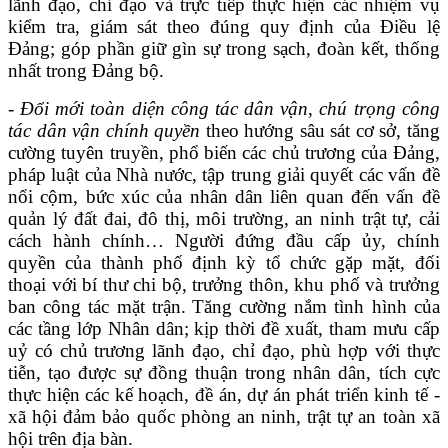
lãnh đạo, chỉ đạo và trực tiếp thực hiện các nhiệm vụ
kiểm tra, giám sát theo đúng quy định của Điều lệ
Đảng; góp phần giữ gìn sự trong sạch, đoàn kết, thống
nhất trong Đảng bộ.
-
Đổi mới toàn diện công tác dân vận, chú trọng công
tác dân vận chính quyền
theo hướng sâu sát cơ sở, tăng
cường tuyên truyền, phổ biến các chủ trương của Đảng,
pháp luật của Nhà nước, tập trung giải quyết các vấn đề
nổi cộm, bức xúc của nhân dân liên quan đến vấn đề
quản lý đất đai, đô thị, môi trường, an ninh trật tự, cải
cách hành chính… Người đứng đầu cấp ủy, chính
quyền của thành phố định kỳ tổ chức gặp mặt, đối
thoại với bí thư chi bộ, trưởng thôn, khu phố và trưởng
ban công tác mặt trận.
Tăng cường
nắm tình hình của
các tầng lớp Nhân dân; kịp thời đề xuất, tham mưu cấp
uỷ có chủ trương lãnh đạo, chỉ đạo, phù hợp với thực
tiễn
, tạo được sự đồng thuận trong nhân dân,
tích cực
thực hiện các kế hoạch, đề án, dự án phát triển kinh tế -
xã hội đảm bảo quốc phòng an ninh, trật tự an toàn xã
hội
trên địa bàn
.