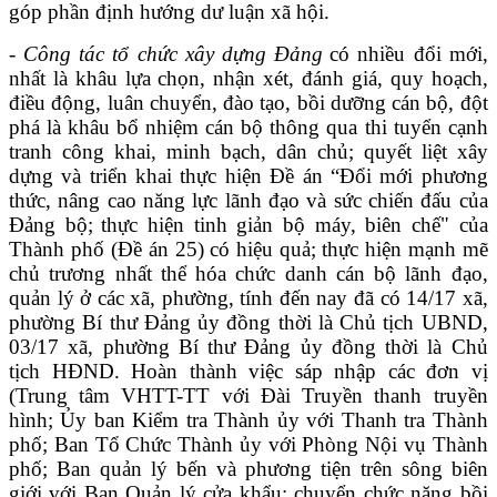
góp phần định hướng dư luận xã hội.
- Công tác tổ chức xây dựng Đảng
có nhiều đổi mới,
nhất là khâu lựa chọn, nhận xét, đánh giá, quy hoạch,
điều động, luân chuyển, đào tạo, bồi dưỡng cán bộ
, đột
phá là khâu bổ nhiệm cán bộ thông qua thi tuyển cạnh
tranh công khai, minh bạch, dân chủ
;
q
uyết liệt xây
dựng và
t
riển khai thực hiện Đề án “Đ
ổi mới phương
thức, nâng cao năng lực lãnh đạo và sức chiến đấu của
Đảng bộ;
thực hiện tinh giản bộ máy, biên chế" của
Thành phố (Đề án 25)
có hiệu quả
;
thực hiện mạnh mẽ
chủ trương nhất thể hóa chức danh cán bộ lãnh đạo,
quản lý ở các xã, phường,
tính đến nay đã có 14/17 xã,
phường Bí thư Đảng ủy đồng thời là Chủ tịch UBND,
03/17 xã, phường Bí thư Đảng ủy đồng thời là Chủ
tịch HĐND. Hoàn thành việc sáp nhập các đơn vị
(Trung tâm VHTT-TT với Đài Truyền thanh truyền
hình; Ủy ban Kiểm tra Thành ủy với Thanh tra Thành
phố; Ban Tổ Chức Thành ủy với Phòng Nội vụ Thành
phố; Ban quản lý bến và phương tiện trên sông biên
giới với Ban Quản lý cửa khẩu;
chuyển chức năng bồi