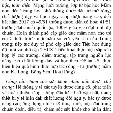
bậc, toàn diện.
Mạng lưới trường, lớp từ bậc học Mầm
non đến Trung học phổ thông được đầu tư mở rộng;
chất lượng dạy và học ngày càng được nâng cao
;
đến
hết năm 2017 có 49/51 trường được kiên cố hóa; 41/51
trường đạt chuẩn quốc gia
;
100% giáo viên đạt trình độ
chuẩn
. Hoàn thành phổ cập giáo dục mầm non cho trẻ
em 5 tuổi trước một năm so với yêu cầu của Trung
ương; t
iếp tục
duy trì phổ cập giáo dục Tiểu học đúng
độ tuổi và phổ cập THCS
.
Triển khai t
hực hiện sắp xếp
hợp lý các trường, điểm trường
,
tập trung nguồn lực
nâng cao chất lượng dạy và học theo Đề án 25
; t
hực
hiện hiệu quả hình thức hợp tác công - tư
(
trường mầm
non Ka Long, Bông Sen
, Hoa Hồng
).
-
Công tác
chăm só
c
sức khỏe nhân dân
được
chú
trọng:
Hệ thống y tế các tuyến được củng cố, phát triển
và hoàn thiện; tăng cường đầu tư cơ sở vật chất, trang
thiết bị y tế
hiện đại
;
chất lượng đội ngũ y, bác sỹ được
nâng cao
;
ứng dụng nhiều kỹ thuật mới, hiện đại trong
ch
u
ẩn đoán, điều trị
, chăm sóc sức khỏe cho nhân dân
;