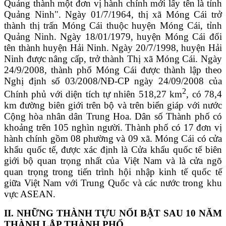
Quảng thành một đơn vị hành chính mới lấy tên là tỉnh
Quảng Ninh". Ngày 01/7/1964, thị xã Móng Cái trở
thành thị trấn Móng Cái thuộc huyện Móng Cái, tỉnh
Quảng Ninh. Ngày 18/01/1979, huyện Móng Cái đổi
tên thành huyện Hải Ninh. Ngày 20/7/1998, huyện Hải
Ninh được nâng cấp, trở thành Thị xã Móng Cái.
Ngày
24/9/2008, thành phố Móng Cái được thành lập theo
Nghị định số 03/2008/NĐ-CP ngày 24/09/2008 của
2
Chính phủ
với
diện tích tự nhiên 518,27 km
, có 78,4
km đường biên giới trên bộ và trên biển giáp với nước
Cộng hòa nhân dân Trung Hoa. Dân số Thành phố có
khoảng trên 105 nghìn người. Thành phố có 17 đơn vị
hành chính gồm 08 phường và 09 xã. Móng Cái có cửa
khẩu quốc tế,
được xác định là Cửa khẩu quốc tế biên
giới bộ quan trọng nhất của Việt Nam và là cửa ngõ
quan trọng trong tiến trình hội nhập kinh tế quốc tế
giữa
Việt Nam với Trung Quốc và
các nước trong khu
vực
ASEAN
.
II. NHỮNG THÀNH TỰU NỔI BẬT SAU 10 NĂM
THÀNH LẬP THÀNH PHỐ