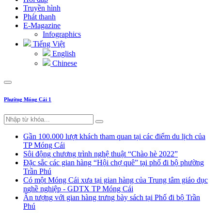
Truyền hình
Phát thanh
E-Magazine
Infographics
Tiếng Việt
English
Chinese
Phường Móng Cái 1
Gần 100.000 lượt khách tham quan tại các điểm du lịch của
TP Móng Cái
Sôi động chương trình nghệ thuật “Chào hè 2022”
Đặc sắc các gian hàng “Hội chợ quê” tại phố đi bộ phường
Trần Phú
Có một Móng Cái xưa tại gian hàng của Trung tâm giáo dục
nghề nghiệp - GDTX TP Móng Cái
Ấn tượng với gian hàng trưng bày sách tại Phố đi bộ Trần
Phú