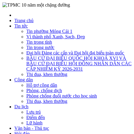
Trang chủ
Tin tức
Tin phường Móng Cái 1
Vì thành phố Xanh, Sạch, Đẹp
Tin trong tỉnh
Tin trong nước
Đại hội Đảng các cấp và Đại hội đại biểu toàn quốc
BẦU CỬ ĐẠI BIỂU QUỐC HỘI KHOÁ XVI VÀ
BẦU CỬ ĐẠI BIỂU HỘI ĐỒNG NHÂN DÂN CÁC
CẤP NHIỆM KỲ 2026-2031
Thi đua, khen thưởng
Công dân
Hỗ trợ công dân
Phòng, chống dịch
Phòng chống đuối nước cho học sinh
Thi đua, khen thưởng
Du lịch
Lưu trú
Điểm đến
Lữ hành
Văn bản - Thủ tục
Hỏi đáp