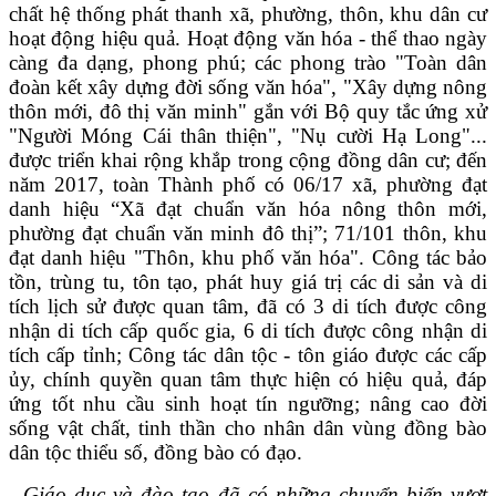
chất hệ thống phát thanh xã, phường, thôn, khu dân cư
hoạt động hiệu quả. Hoạt động văn hóa - thể thao ngày
càng đa dạng, phong phú; các phong trào "Toàn dân
đoàn kết xây dựng đời sống văn hóa", "Xây dựng nông
thôn mới, đô thị văn minh" gắn với Bộ quy tắc ứng xử
"Người Móng Cái thân thiện", "Nụ cười Hạ Long"...
được triển khai rộng khắp trong cộng đồng dân cư; đến
năm 2017, toàn Thành phố có 06/17 xã, phường đạt
danh hiệu “Xã đạt chuẩn văn hóa nông thôn mới,
phường đạt chuẩn văn minh đô thị”; 71/101 thôn, khu
đạt danh hiệu "Thôn, khu phố văn hóa". Công tác bảo
tồn, trùng tu, tôn tạo, phát huy giá trị các di sản và di
tích lịch sử được quan tâm, đã có 3 di tích được công
nhận di tích cấp quốc gia, 6 di tích được công nhận di
tích cấp tỉnh; Công tác dân tộc - tôn giáo được các cấp
ủy, chính quyền quan tâm thực hiện có hiệu quả, đáp
ứng tốt nhu cầu sinh hoạt tín ngưỡng; nâng cao đời
sống vật chất, tinh thần cho nhân dân vùng đồng bào
dân tộc thiểu số, đồng bào có đạo.
- G
iáo dục và đào tạo đã có những chuyển biến vượt