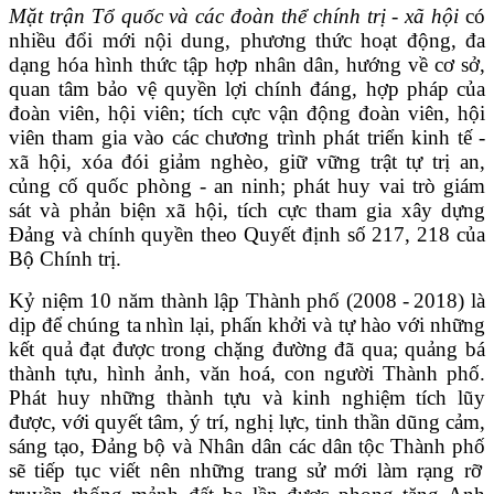
Mặt trận Tổ quốc và các đoàn thể chính trị - xã hội
có
nhiều đổi mới nội dung, phương thức hoạt động, đa
dạng hóa hình thức tập hợp nhân dân, hướng về cơ sở,
quan tâm bảo vệ quyền lợi chính đáng, hợp pháp của
đoàn viên, hội viên;
tích cực vận động đoàn viên, hội
viên tham gia vào các chương trình phát triển kinh tế -
xã hội, xóa đói giảm nghèo, giữ vững trật tự trị an,
củng cố quốc phòng - an ninh;
phát huy vai trò
giám
sát và phản biện xã hội, tích cực tham gia xây dựng
Đảng và chính quyền theo Quyết định số 217, 218 của
Bộ Chính trị.
Kỷ niệm 10 năm thành lập
T
hành phố (2008
-
2018) là
dịp để
chúng ta
nhìn lại, phấn khởi và tự hào với những
kết quả đạt được trong chặng đường đã qua; quảng bá
thành tựu, hình ảnh, văn hoá, con người
T
hành phố
.
Phát huy những thành tựu và kinh nghiệm tích lũy
được, với quyết tâm, ý trí, nghị lực, tinh thần dũng cảm,
sáng tạo, Đảng bộ và Nhân dân các dân tộc
Thành phố
sẽ tiếp tục viết nên những trang sử mới làm rạng rỡ