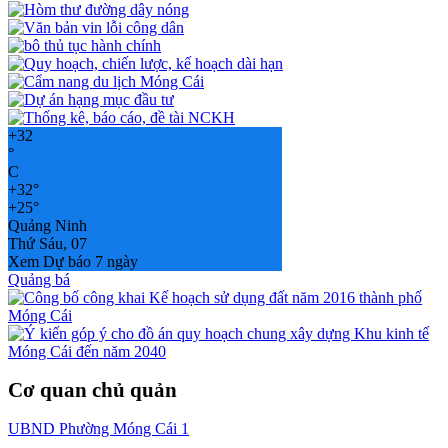
+
32
°
C
+
32°
+
25°
Quảng Ninh
Thứ Sáu, 07
Xem Dự báo 7 ngày
Quảng bá
Cơ quan chủ quản
UBND Phường Móng Cái 1