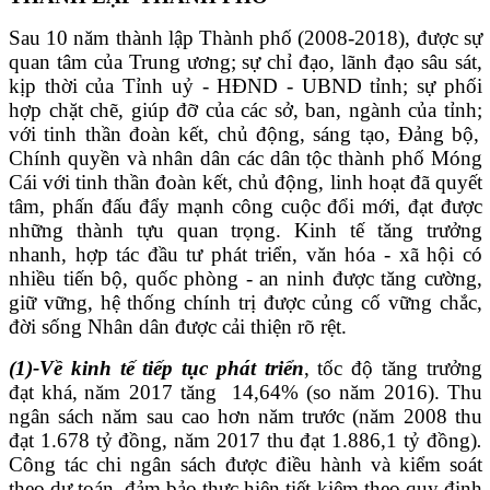
Sau
1
0 năm
thành lập Thành phố (2008-2018),
được sự
quan tâm của Trung ương; sự chỉ đạo, lãnh đạo sâu sát,
kịp thời của Tỉnh uỷ - HĐND - UBND tỉnh; sự phối
hợp chặt chẽ, giúp đỡ của các sở, ban, ngành của tỉnh;
với tinh thần đoàn kết, chủ động, sáng tạo, Đảng bộ,
Chính quyền và nhân dân các dân tộc thành phố Móng
Cái với tinh thần đoàn kết, chủ động, linh hoạt đã quyết
tâm
,
phấn đấu đẩy mạnh công cuộc đổi mới, đạt được
những thành tựu quan trọng. Kinh tế tăng trưởng
nhanh, hợp tác đầu tư phát triển, văn hóa - xã hội có
nhiều tiến bộ, quốc phòng - an ninh được tăng cường,
giữ vững,
hệ thống chính trị được củng cố vững chắc,
đời sống Nhân dân được cải thiện rõ rệt
.
(1)-
Về kinh tế
tiếp tục phát triển
, tốc độ tăng trưởng
đạt khá,
năm 2017 tăng 14,64% (so năm 2016).
Thu
ngân sách năm sau cao hơn năm trước (năm 2008 thu
đạt 1.678 tỷ đồng, năm 2017 thu đạt 1.886,1 tỷ đồng)
.
Công tác chi ngân sách được điều hành và kiểm soát
theo dự toán, đảm bảo thực hiện tiết kiệm theo quy định