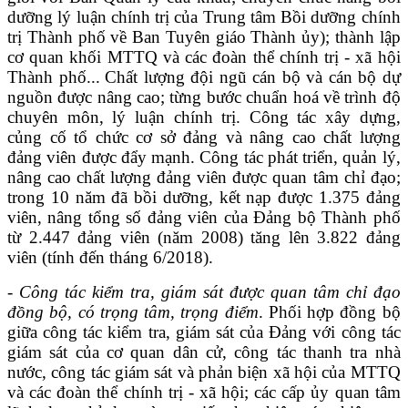
dưỡng lý luận chính trị của Trung tâm Bồi dưỡng chính
trị Thành phố về Ban Tuyên giáo Thành ủy); thành lập
cơ quan khối MTTQ và các đoàn thể chính trị - xã hội
Thành phố...
Chất lượng đội ngũ cán bộ và cán bộ dự
nguồn được nâng cao; từng bước chuẩn hoá về trình độ
chuyên môn, lý luận chính trị.
Công tác xây dựng,
củng cố tổ chức cơ sở đảng và nâng cao chất lượng
đảng viên được đẩy mạnh. Công tác phát triển, quản lý,
nâng cao chất lượng đảng viên được quan tâm chỉ đạo;
trong 10 năm đã bồi dưỡng, kết nạp được 1.375 đảng
viên, nâng tổng số đảng viên của Đảng bộ Thành phố
từ 2.447 đảng viên (năm 2008) tăng lên 3.822 đảng
viên (tính đến tháng 6/2018).
- C
ông tác kiểm tra, giám sát được quan tâm chỉ đạo
đồng bộ,
có trọng tâm, trọng điểm
.
Phối hợp đồng bộ
giữa công tác kiểm tra, giám sát của Đảng với công tác
giám sát của cơ quan dân cử, công tác thanh tra nhà
nước, công tác giám sát và phản biện xã hội của MTTQ
và các đoàn thể chính trị - xã hội
;
các cấp ủy quan tâm