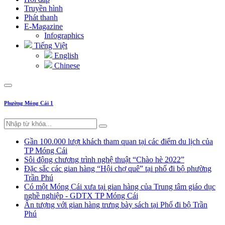
Truyền hình
Phát thanh
E-Magazine
Infographics
Tiếng Việt
English
Chinese
Phường Móng Cái 1
Gần 100.000 lượt khách tham quan tại các điểm du lịch của
TP Móng Cái
Sôi động chương trình nghệ thuật “Chào hè 2022”
Đặc sắc các gian hàng “Hội chợ quê” tại phố đi bộ phường
Trần Phú
Có một Móng Cái xưa tại gian hàng của Trung tâm giáo dục
nghề nghiệp - GDTX TP Móng Cái
Ấn tượng với gian hàng trưng bày sách tại Phố đi bộ Trần
Phú