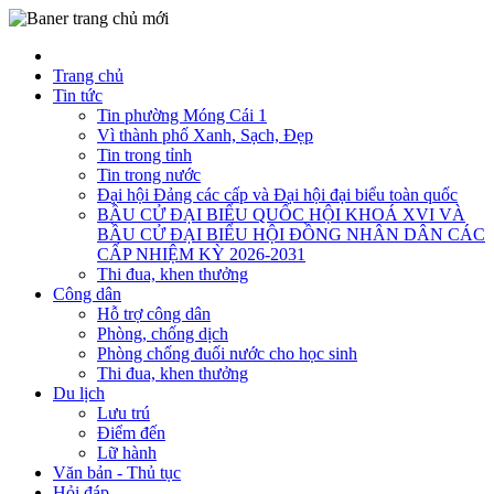
Trang chủ
Tin tức
Tin phường Móng Cái 1
Vì thành phố Xanh, Sạch, Đẹp
Tin trong tỉnh
Tin trong nước
Đại hội Đảng các cấp và Đại hội đại biểu toàn quốc
BẦU CỬ ĐẠI BIỂU QUỐC HỘI KHOÁ XVI VÀ
BẦU CỬ ĐẠI BIỂU HỘI ĐỒNG NHÂN DÂN CÁC
CẤP NHIỆM KỲ 2026-2031
Thi đua, khen thưởng
Công dân
Hỗ trợ công dân
Phòng, chống dịch
Phòng chống đuối nước cho học sinh
Thi đua, khen thưởng
Du lịch
Lưu trú
Điểm đến
Lữ hành
Văn bản - Thủ tục
Hỏi đáp