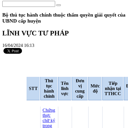
Bộ thủ tục hành chính thuộc thẩm quyền giải quyết của
UBND cấp huyện
LĨNH VỰC TƯ PHÁP
16/04/2024 16:13
Thủ
Đơn
Tên
Tiếp
tục
vị
Mức
STT
lĩnh
nhận tại
hành
cung
độ
vực
TTHCC
chính
cấp
Chứng
thực
chữ ký
trong