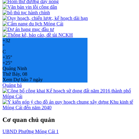
+
32
°
C
+
35°
+
25°
Quảng Ninh
Thứ Bảy, 08
Xem Dự báo 7 ngày
Quảng bá
Cơ quan chủ quản
UBND Phường Móng Cái 1