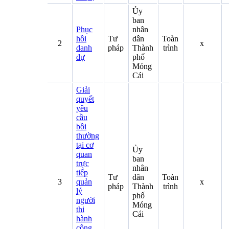
Ủy
ban
Phục
nhân
hồi
Tư
dân
Toàn
2
x
danh
pháp
Thành
trình
dự
phố
Móng
Cái
Giải
quyết
yêu
cầu
bồi
thường
tại cơ
Ủy
quan
ban
trực
nhân
tiếp
Tư
dân
Toàn
3
quản
x
pháp
Thành
trình
lý
phố
người
Móng
thi
Cái
hành
công