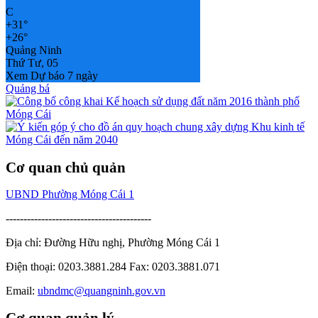
C
+
31°
+
26°
Quảng Ninh
Thứ Tư, 05
Xem Dự báo 7 ngày
Quảng bá
Cơ quan chủ quản
UBND Phường Móng Cái 1
-----------------------------------------
Địa chỉ: Đường Hữu nghị, Phường Móng Cái 1
Điện thoại: 0203.3881.284 Fax: 0203.3881.071
Email:
ubndmc@quangninh.gov.vn
Cơ quan quản lý