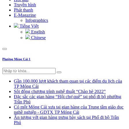
Truyền hình
Phát thanh
E-Magazine
Infographics
Tiếng Việt
English
Chinese
Phường Móng Cái 1
Gần 100.000 lượt khách tham quan tại các điểm du lịch của
TP Móng Cái
Sôi động chương trình nghệ thuật “Chào hè 2022”
Đặc sắc các gian hàng “Hội chợ quê” tại phố đi bộ phường
Trần Phú
Có một Móng Cái xưa tại gian hàng của Trung tâm giáo dục
nghề nghiệp - GDTX TP Móng Cái
Ấn tượng với gian hàng trưng bày sách tại Phố đi bộ Trần
Phú