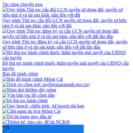
Tin cùng chuyên mục
Quy trình Thủ tục cấp đổi GCN quyền sử dụng đất, quyền sở hữu
nhà ở và tài sản khác gắn liền với đất
Quy trình Thủ tục đăng ký và cấp GCN quyền sử dụng đất, quyền
sở hữu nhà ở và tài sản khác gắn liền với đất lần đầu
Bộ thủ tục hành chính thuộc thẩm quyền giải quyết của UBND cấp
huyện
Bản đồ hành chính
+
31
°