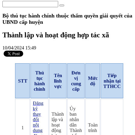
Bộ thủ tục hành chính thuộc thẩm quyền giải quyết của
UBND cấp huyện
Thành lập và hoạt động hợp tác xã
10/04/2024 15:49
Thủ
Đơn
Tên
Tiếp
tục
vị
Mức
STT
lĩnh
nhận tại
hành
cung
độ
vực
TTHCC
chính
cấp
Đăng
ký
Ủy
thay
Thành
ban
đổi
lập và
nhân
nội
hoạt
dân
Toàn
1
dung
động
Thành
trình