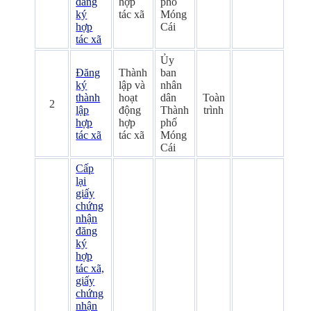
đăng
hợp
phố
ký
tác xã
Móng
hợp
Cái
tác xã
Ủy
Đăng
Thành
ban
ký
lập và
nhân
thành
hoạt
dân
Toàn
2
lập
động
Thành
trình
hợp
hợp
phố
tác xã
tác xã
Móng
Cái
Cấp
lại
giấy
chứng
nhận
đăng
ký
hợp
tác xã,
giấy
chứng
nhận