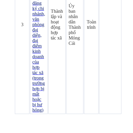
đăng
Ủy
ký chi
Thành
ban
nhánh,
lập và
nhân
văn
hoạt
dân
Toàn
3
phòng
động
Thành
trình
đại
hợp
phố
diện,
tác xã
Móng
đại
Cái
điểm
kinh
doanh
của
hợp
tác xã
(trong
trường
hợp bị
mất
hoặc
bị hư
hỏng)
.