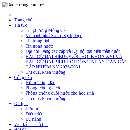
Trang chủ
Tin tức
Tin phường Móng Cái 1
Vì thành phố Xanh, Sạch, Đẹp
Tin trong tỉnh
Tin trong nước
Đại hội Đảng các cấp và Đại hội đại biểu toàn quốc
BẦU CỬ ĐẠI BIỂU QUỐC HỘI KHOÁ XVI VÀ
BẦU CỬ ĐẠI BIỂU HỘI ĐỒNG NHÂN DÂN CÁC
CẤP NHIỆM KỲ 2026-2031
Thi đua, khen thưởng
Công dân
Hỗ trợ công dân
Phòng, chống dịch
Phòng chống đuối nước cho học sinh
Thi đua, khen thưởng
Du lịch
Lưu trú
Điểm đến
Lữ hành
Văn bản - Thủ tục
Hỏi đáp