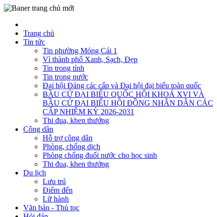
Trang chủ
Tin tức
Tin phường Móng Cái 1
Vì thành phố Xanh, Sạch, Đẹp
Tin trong tỉnh
Tin trong nước
Đại hội Đảng các cấp và Đại hội đại biểu toàn quốc
BẦU CỬ ĐẠI BIỂU QUỐC HỘI KHOÁ XVI VÀ
BẦU CỬ ĐẠI BIỂU HỘI ĐỒNG NHÂN DÂN CÁC
CẤP NHIỆM KỲ 2026-2031
Thi đua, khen thưởng
Công dân
Hỗ trợ công dân
Phòng, chống dịch
Phòng chống đuối nước cho học sinh
Thi đua, khen thưởng
Du lịch
Lưu trú
Điểm đến
Lữ hành
Văn bản - Thủ tục
Hỏi đáp