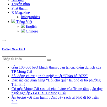
Truyền hình
Phát thanh
E-Magazine
Infographics
Tiếng Việt
English
Chinese
Phường Móng Cái 1
Gần 100.000 lượt khách tham quan tại các điểm du lịch của
TP Móng Cái
Sôi động chương trình nghệ thuật “Chào hè 2022”
Đặc sắc các gian hàng “Hội chợ quê” tại phố đi bộ phường
Trần Phú
Có một Móng Cái xưa tại gian hàng của Trung tâm giáo dục
nghề nghiệp - GDTX TP Móng Cái
Ấn tượng với gian hàng trưng bày sách tại Phố đi bộ Trần
Phú