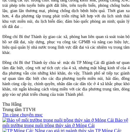
tục cùng các lực lượng chức năng tăng cường kiểm soát, phòng chống XNC
trái phép trên tuyến biên giới đất liền, trên tuyến biển, phòng chống buôn
lậu, gian lận thương mại, phòng chống dịch bệnh hiệu quả. Thời gian xa
hơn, 4 địa phương tập trung phát triển rừng kết hợp với du lịch sinh thái
khu vực miền núi, du lịch biển đảo; đảm bảo quốc phòng an ninh; quản lý
tốt đất đai ..
Đồng chí Bí thư Thành ủy giao các xã, phòng ban liên quan rà soát toàn bộ
hồ sơ đất đai, xây dựng, phục vụ công tác GPMB và nâng cao hiệu lực,
hiệu quả quản lý nhà nước trong lĩnh vực đất đai và các nhiệm vụ trọng tâm
khác.
Đồng chí Bí thư Thành ủy chia sẻ: mặc dù TP Móng Cái đã giành sự quan
tâm đặc biệt, cộng với sự tích cực của 4 xã, nhưng mặt bằng kinh tế của 4
địa phương vẫn còn những khó khăn, do vậy, Thành phố sẽ tiếp tục giành
sự quan tâm đặc biệt cho các địa phương tuyến miền núi, hải đảo, đồng
hành cùng cấp ủy, chính quyền, nhân dân các dân tộc ở 4 xã khắc phục khó
khăn, rút ngắn khoảng cách vùng miền với các địa phương trung tâm, đóng
góp vào sự phát triển chung của toàn Thành phố.
Thu Hằng
Trung tâm TTVH
Tin cùng chuyên mục
Bảo vệ
môi trường trong nuôi trồng thủy sản ở Móng Cái
TP Móng Cái: