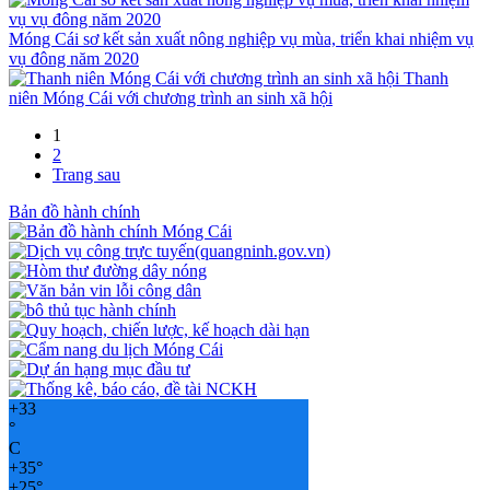
Móng Cái sơ kết sản xuất nông nghiệp vụ mùa, triển khai nhiệm vụ
vụ đông năm 2020
Thanh
niên Móng Cái với chương trình an sinh xã hội
1
2
Trang sau
Bản đồ hành chính
+
33
°
C
+
35°
+
25°