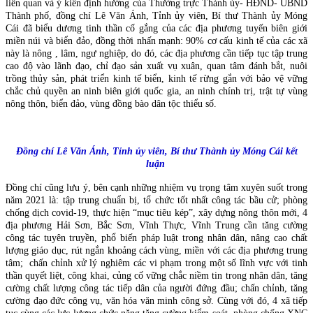
liên quan và ý kiến định hướng của Thường trực Thành ủy- HĐND- UBND
Thành phố, đồng chí Lê Văn Ánh, Tỉnh ủy viên, Bí thư Thành ủy Móng
Cái đã biểu dương tinh thần cố gắng của các địa phương tuyến biên giới
miền núi và biển đảo, đồng thời nhấn mạnh: 90% cơ cấu kinh tế của các xã
này là nông , lâm, ngư nghiệp, do đó, các địa phương cần tiếp tục tập trung
cao độ vào lãnh đạo, chỉ đạo sản xuất vụ xuân, quan tâm đánh bắt, nuôi
trồng thủy sản, phát triển kinh tế biển, kinh tế rừng gắn với bảo vệ vững
chắc chủ quyền an ninh biên giới quốc gia, an ninh chính trị, trật tự vùng
nông thôn, biển đảo, vùng đồng bào dân tộc thiểu số.
Đồng chí Lê Văn Ánh, Tỉnh ủy viên, Bí thư Thành ủy Móng Cái kết
luận
Đồng chí cũng lưu ý, bên cạnh những nhiệm vụ trọng tâm xuyên suốt trong
năm 2021 là: tập trung chuẩn bị, tổ chức tốt nhất công tác bầu cử; phòng
chống dịch covid-19, thực hiện “mục tiêu kép”, xây dựng nông thôn mới, 4
địa phương Hải Sơn, Bắc Sơn, Vĩnh Thực, Vĩnh Trung cần tăng cường
công tác tuyên truyền, phổ biến pháp luật trong nhân dân, nâng cao chất
lượng giáo dục, rút ngắn khoảng cách vùng, miền với các địa phương trung
tâm; chấn chỉnh xử lý nghiêm các vi phạm trong một số lĩnh vực với tinh
thần quyết liệt, công khai, củng cố vững chắc niềm tin trong nhân dân, tăng
cường chất lượng công tác tiếp dân của người đứng đầu; chấn chỉnh, tăng
cường đạo đức công vụ, văn hóa văn minh công sở. Cùng với đó, 4 xã tiếp