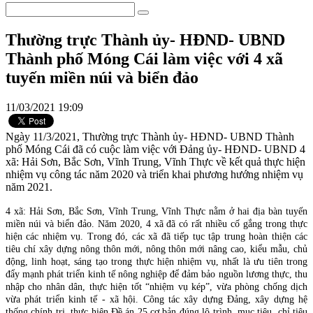
Thường trực Thành ủy- HĐND- UBND
Thành phố Móng Cái làm việc với 4 xã
tuyến miền núi và biển đảo
11/03/2021 19:09
Ngày 11/3/2021, Thường trực Thành ủy- HĐND- UBND Thành
phố Móng Cái đã có cuộc làm việc với Đảng ủy- HĐND- UBND 4
xã: Hải Sơn, Bắc Sơn, Vĩnh Trung, Vĩnh Thực về kết quả thực hiện
nhiệm vụ công tác năm 2020 và triển khai phương hướng nhiệm vụ
năm 2021.
4 xã: Hải Sơn, Bắc Sơn, Vĩnh Trung, Vĩnh Thực nằm ở hai địa bàn tuyến
miền núi và biển đảo. Năm 2020, 4 xã đã có rất nhiều cố gắng trong thực
hiện các nhiệm vụ. Trong đó, các xã đã tiếp tục tập trung hoàn thiện các
tiêu chí xây dựng nông thôn mới, nông thôn mới nâng cao, kiểu mẫu, chủ
động, linh hoạt, sáng tạo trong thực hiện nhiệm vụ, nhất là ưu tiên trong
đẩy mạnh phát triển kinh tế nông nghiệp để đảm bảo nguồn lương thực, thu
nhập cho nhân dân, thực hiện tốt “nhiệm vụ kép”, vừa phòng chống dịch
vừa phát triển kinh tế - xã hội. Công tác xây dựng Đảng, xây dựng hệ
thống chính trị, thực hiện Đề án 25 cơ bản đúng lộ trình, mục tiêu, chỉ tiêu