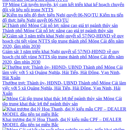
TP Móng Cái tuyên truyền, ký cam kết triển khai kế hoạch chuyển
đổi vật liệu nổi trong NTTS
Kiểm tra tiến
độ thực hiện Nghị quyết 06-NQ/TU
Thành phố Móng Cái nỗ lực nâng cao giá trị ngành thủy sản
Giám sát 3 năm triển khai Nghị quyết số 57/NQ-HĐND về quy
hoạch chi tiết vùng NTTS tập trung thành phố Móng Cái đến năm
2020, tầm nhìn 2030
Thường trực Thành ủy- HĐND- UBND Thành phố Móng Cái làm
việc với 5 xã Quảng Nghĩa, Hải Tiến, Hải Đông, Vạn Ninh, Hải
Xuân
Móng Cái
tập trung khai thác lợi thế ngành thủy sản
Khai trương đại lý Hoa Thanh, đại lý kiểu mẫu CPF – DEALER
MODEL đầu tiên tại miền Bắc