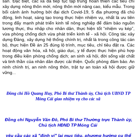
sản. Đặc biệt, các xã đã tiếp tục tập trung hoàn thiện các tiêu chí
xây dựng nông thôn mới, nông thôn mới nâng cao, kiểu mẫu. Trong
bối cảnh ảnh hưởng bởi đại dịch Covid-19, 5 địa phương đã chủ
động, linh hoạt, sáng tạo trong thực hiện nhiệm vụ, nhất là ưu tiên
trong đẩy mạnh phát triển kinh tế nông nghiệp để đảm bảo nguồn
lương thực, thu nhập cho nhân dân, thực hiện tốt “nhiệm vụ kép”,
vừa phòng chống dịch vừa phát triển kinh tế - xã hội. Công tác xây
dựng Đảng, xây dựng hệ thống chính trị, nhất là trong công tác cán
bộ, thực hiện Đề án 25 đúng lộ trình, mục tiêu, chỉ tiêu đặt ra. Các
hoạt động văn hóa, xã hội, giáo dục, y tế được thực hiện phù hợp
trong điều kiện phòng chống dịch; an sinh xã hội, đời sống vật chất
và tinh thần của nhân dân được cải thiện. Quốc phòng đảm bảo. An
ninh chính trị, an ninh nông thôn, trật tự an toàn xã hội được giữ
vững...
Đồng chí Hồ Quang Huy, Phó Bí thư Thành ủy, Chủ tịch UBND TP
Móng Cái giao nhiệm vụ cho các xã
Đồng chí Nguyễn Văn Đô, Phó Bí thư Thường trực Thành ủy,
Chủ tịch HĐND TP Móng Cái
yêu cầu các xã "định vị" lại mục tiêu, phương hướng cụ thể