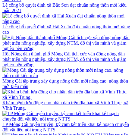
Lễ công bố quyết định xã Bắc Sơn đạt chuẩn nông thôn mới kiểu
mẫu 2021
Lễ công bố quyết định xã Hải Xuân đạt chuẩn nông thôn mới nâng
cao
Hội Nông dân thành phố Móng Cái tích cực vận động nông dân
phát triển nông nghiệp, xây dựng NTM, đô thị văn minh và giảm
nghèo bền vững
Móng Cái tập trung xây dựng nông thôn mới nâng cao, nông thôn
mới kiểu mẫu
Khám bệnh lưu động cho nhân dân trên địa bàn xã Vĩnh Thực, xã
Vĩnh Trung.
TP Móng Cái tuyên truyền, ký cam kết triển khai kế hoạch chuyển
đổi vật liệu nổi trong NTTS