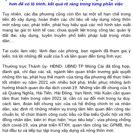
hơn để có lộ trình, kết quả rõ ràng trong từng phần việc
Tuy nhiên, các địa phương cũng còn tồn tại một số hạn chế trong
tiến độ xây dựng, hoàn thiện các chỉ tiêu về xây dựng nông thôn
mới nâng cao; phát triển, phát huy hiệu quả các mô hình sản xuất
mang lại giá trị kinh tế cao; chưa quyết liệt trong công tác quản lý
đất đai, xây dựng, tuyên truyền phổ biến pháp luật trong nhân
dân....
Tại cuộc làm việc, lãnh đạo các phòng, ban ngành đã tham gia ý
kiến, trả lời những đề xuất của 5 xã liên quan đến từng lĩnh vực.
Thường trực Thành ủy- HĐND- UBND TP Móng Cái đã tổng hợp,
đánh giá, chỉ đạo các xã, ngành liên quan khẩn trương giải quyết
những tồn tại, phát huy thế mạnh của từng địa phương để thực hiện
tốt nhiệm vụ năm 2021 với nhiều bứt phá, khắc phục những ảnh
hưởng khách quan do đại dịch covid-19. Những vấn đề chung của 5
xã Quảng Nghĩa, Hải Tiến, Hải Đông, Vạn Ninh, Hải Xuân cần quan
tâm thực hiện trong năm 2021 là: cần có sự đổi mới trong tư duy,
cách làm, đoàn kết chung sức của cả hệ thống chính trị và nhân
dân, xác định rõ những nhiệm vụ trọng tâm liên quan đến công tác
chuẩn bị, tổ chức thành công cuộc bầu cử Đại biểu Quốc hội và Hội
đồng nhân dân; kiên trì thực hiện “mục tiêu kép”- vừa phòng chống
dịch covid-19, vừa phát triển KTXH; quan tâm công tác GPMB, thu
hút đầu tư và tiếp tục tập trung xây dựng xã nông thôn mới.