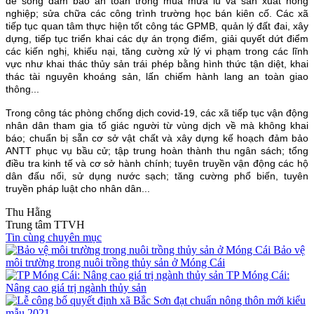
đê sông đảm bảo an toàn trong mùa mưa lũ và sản xuất nông
nghiệp; sửa chữa các công trình trường học bán kiên cố. Các xã
tiếp tục quan tâm thực hiện tốt công tác GPMB, quản lý đất đai, xây
dựng, tiếp tục triển khai các dự án trọng điểm, giải quyết dứt điểm
các kiến nghị, khiếu nại, tăng cường xử lý vi phạm trong các lĩnh
vực như khai thác thủy sản trái phép bằng hình thức tận diệt, khai
thác tài nguyên khoáng sản, lấn chiếm hành lang an toàn giao
thông...
Trong công tác phòng chống dịch covid-19, các xã tiếp tục vận động
nhân dân tham gia tố giác người từ vùng dịch về mà không khai
báo; chuẩn bị sẵn cơ sở vật chất và xây dựng kế hoạch đảm bảo
ANTT phục vụ bầu cử; tập trung hoàn thành thu ngân sách; tổng
điều tra kinh tế và cơ sở hành chính; tuyên truyền vận động các hộ
dân đấu nối, sử dụng nước sạch; tăng cường phổ biến, tuyên
truyền pháp luật cho nhân dân...
Thu Hằng
Trung tâm TTVH
Tin cùng chuyên mục
Bảo vệ
môi trường trong nuôi trồng thủy sản ở Móng Cái
TP Móng Cái:
Nâng cao giá trị ngành thủy sản