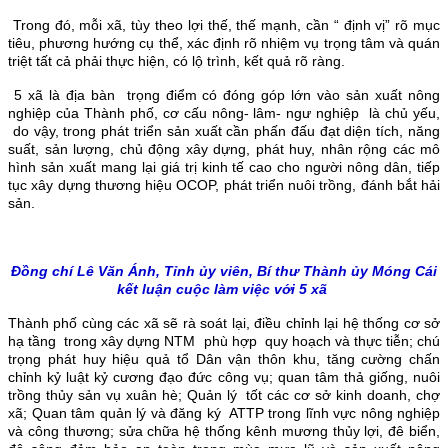
Trong đó, mỗi xã, tùy theo lợi thế, thế mạnh, cần “ định vị” rõ mục
tiêu, phương hướng cụ thể, xác định rõ nhiệm vụ trọng tâm và quán
triệt tất cả phải thực hiện, có lộ trình, kết quả rõ ràng.
5 xã là địa bàn trọng điểm có đóng góp lớn vào sản xuất nông
nghiệp của Thành phố, cơ cấu nông- lâm- ngư nghiệp là chủ yếu,
do vậy, trong phát triển sản xuất cần phấn đấu đạt diện tích, năng
suất, sản lượng, chủ động xây dựng, phát huy, nhân rộng các mô
hình sản xuất mang lại giá trị kinh tế cao cho người nông dân, tiếp
tục xây dựng thương hiệu OCOP, phát triển nuôi trồng, đánh bắt hải
sản.
Đồng chí Lê Văn Ánh, Tỉnh ủy viên, Bí thư Thành ủy Móng Cái
kết luận cuộc làm việc với 5 xã
Thành phố cùng các xã sẽ rà soát lại, điều chỉnh lại hệ thống cơ sở
hạ tầng trong xây dựng NTM phù hợp quy hoạch và thực tiễn; chú
trọng phát huy hiệu quả tổ Dân vận thôn khu, tăng cường chấn
chỉnh kỷ luật kỷ cương đạo đức công vụ; quan tâm thả giống, nuôi
trồng thủy sản vụ xuân hè; Quản lý tốt các cơ sở kinh doanh, chợ
xã; Quan tâm quản lý và đăng ký ATTP trong lĩnh vực nông nghiệp
và công thương; sửa chữa hệ thống kênh mương thủy lợi, đê biển,