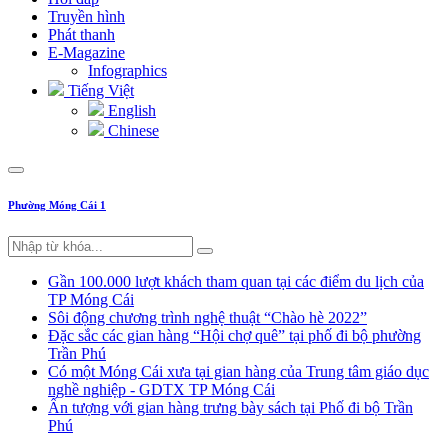
Truyền hình
Phát thanh
E-Magazine
Infographics
Tiếng Việt
English
Chinese
Phường Móng Cái 1
Gần 100.000 lượt khách tham quan tại các điểm du lịch của
TP Móng Cái
Sôi động chương trình nghệ thuật “Chào hè 2022”
Đặc sắc các gian hàng “Hội chợ quê” tại phố đi bộ phường
Trần Phú
Có một Móng Cái xưa tại gian hàng của Trung tâm giáo dục
nghề nghiệp - GDTX TP Móng Cái
Ấn tượng với gian hàng trưng bày sách tại Phố đi bộ Trần
Phú