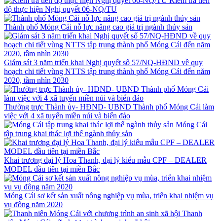
Kiểm tra tiến
độ thực hiện Nghị quyết 06-NQ/TU
Thành phố Móng Cái nỗ lực nâng cao giá trị ngành thủy sản
Giám sát 3 năm triển khai Nghị quyết số 57/NQ-HĐND về quy
hoạch chi tiết vùng NTTS tập trung thành phố Móng Cái đến năm
2020, tầm nhìn 2030
Thường trực Thành ủy- HĐND- UBND Thành phố Móng Cái làm
việc với 4 xã tuyến miền núi và biển đảo
Móng Cái
tập trung khai thác lợi thế ngành thủy sản
Khai trương đại lý Hoa Thanh, đại lý kiểu mẫu CPF – DEALER
MODEL đầu tiên tại miền Bắc
Móng Cái sơ kết sản xuất nông nghiệp vụ mùa, triển khai nhiệm vụ
vụ đông năm 2020
Thanh