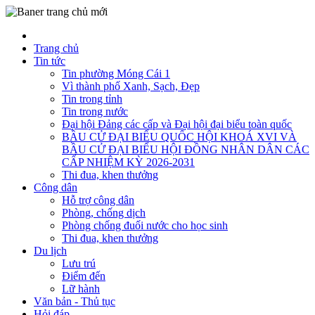
Trang chủ
Tin tức
Tin phường Móng Cái 1
Vì thành phố Xanh, Sạch, Đẹp
Tin trong tỉnh
Tin trong nước
Đại hội Đảng các cấp và Đại hội đại biểu toàn quốc
BẦU CỬ ĐẠI BIỂU QUỐC HỘI KHOÁ XVI VÀ
BẦU CỬ ĐẠI BIỂU HỘI ĐỒNG NHÂN DÂN CÁC
CẤP NHIỆM KỲ 2026-2031
Thi đua, khen thưởng
Công dân
Hỗ trợ công dân
Phòng, chống dịch
Phòng chống đuối nước cho học sinh
Thi đua, khen thưởng
Du lịch
Lưu trú
Điểm đến
Lữ hành
Văn bản - Thủ tục
Hỏi đáp