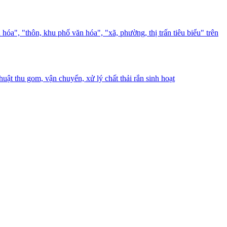
", "thôn, khu phố văn hóa", "xã, phường, thị trấn tiêu biểu" trên
ật thu gom, vận chuyển, xử lý chất thải rắn sinh hoạt