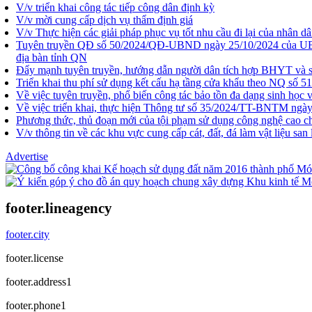
V/v triển khai công tác tiếp công dân định kỳ
V/v mời cung cấp dịch vụ thẩm định giá
V/v Thực hiện các giải pháp phục vụ tốt nhu cầu đi lại của nhân dân
Tuyên truyền QĐ số 50/2024/QĐ-UBND ngày 25/10/2024 của UBND tỉn
địa bàn tỉnh QN
Đẩy mạnh tuyên truyền, hướng dẫn người dân tích hợp BHYT và sử
Triển khai thu phí sử dụng kết cấu hạ tầng cửa khẩu theo NQ
Về việc tuyên truyền, phổ biến công tác bảo tồn đa dạng sinh học 
Về việc triển khai, thực hiện Thông tư số 35/2024/TT-BNTM ngày 1
Phương thức, thủ đoạn mới của tội phạm sử dụng công nghệ cao ch
V/v thông tin về các khu vực cung cấp cát, đất, đá làm vật liệu san
Advertise
footer.lineagency
footer.city
footer.license
footer.address1
footer.phone1