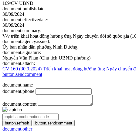
169/CV-UBND
document.publishdate:
30/09/2024
document.effectivedate:
30/09/2024
document.summary:
V/v triển khai hoạt động hưởng ứng Ngày chuyển đổi số quốc gia (1
document.agency.issued:
Ủy ban nhân dân phường Ninh Dương
document.signature:
Nguyễn Văn Phan (Chủ tịch UBND phường)
document.attach:
CV 169 (30.9.2024) Triển khai hoạt động hưởng ứng Ngày chuyển đ
button.sendcomment
document.name
document.phone
document.content
button.refresh
button.sendcomment
document.other