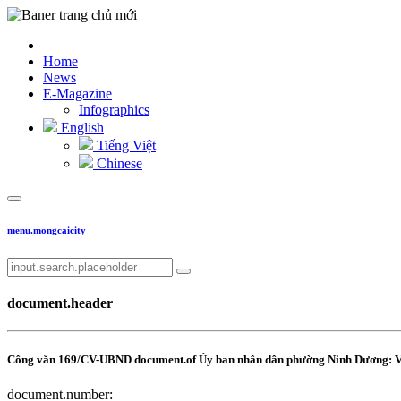
Home
News
E-Magazine
Infographics
English
Tiếng Việt
Chinese
menu.mongcaicity
document.header
Công văn 169/CV-UBND document.of Ủy ban nhân dân phường Ninh Dương: V/v
document.number: