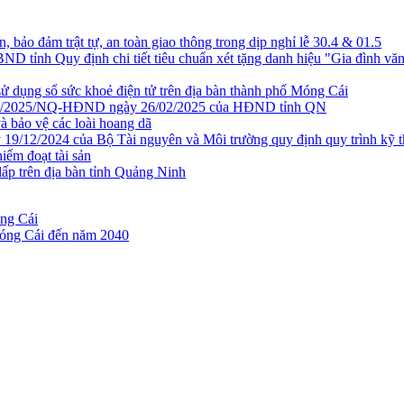
, bảo đảm trật tự, an toàn giao thông trong dịp nghỉ lễ 30.4 & 01.5
h Quy định chi tiết tiêu chuẩn xét tặng danh hiệu "Gia đình văn hóa
 dụng sổ sức khoẻ điện tử trên địa bàn thành phố Móng Cái
 số 51/2025/NQ-HĐND ngày 26/02/2025 của HĐND tỉnh QN
và bảo vệ các loài hoang dã
9/12/2024 của Bộ Tài nguyên và Môi trường quy định quy trình kỹ thu
iếm đoạt tài sản
 lấp trên địa bàn tỉnh Quảng Ninh