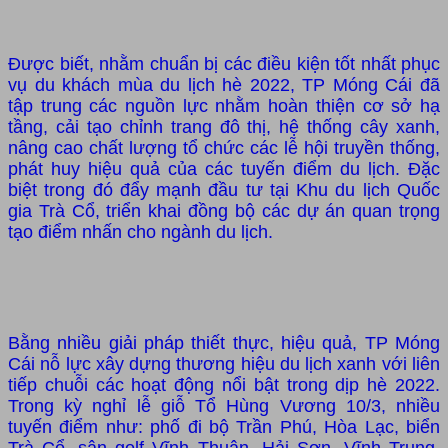
Được biết, nhằm chuẩn bị các điều kiện tốt nhất phục
vụ du khách mùa du lịch hè 2022, TP Móng Cái đã
tập trung các nguồn lực nhằm hoàn thiện cơ sở hạ
tầng, cải tạo chỉnh trang đô thị, hệ thống cây xanh,
nâng cao chất lượng tổ chức các lễ hội truyền thống,
phát huy hiệu quả của các tuyến điểm du lịch. Đặc
biệt trong đó đẩy mạnh đầu tư tại Khu du lịch Quốc
gia Trà Cổ, triển khai đồng bộ các dự án quan trọng
tạo điểm nhấn cho ngành du lịch.
Bằng nhiều giải pháp thiết thực, hiệu quả, TP Móng
Cái nỗ lực xây dựng thương hiệu du lịch xanh với liên
tiếp chuỗi các hoạt động nổi bật trong dịp hè 2022.
Trong kỳ nghỉ lễ giỗ Tổ Hùng Vương 10/3, nhiều
tuyến điểm như: phố đi bộ Trần Phú, Hòa Lạc, biển
Trà Cổ, sân golf Vĩnh Thuận, Hải Sơn, Vĩnh Trung,