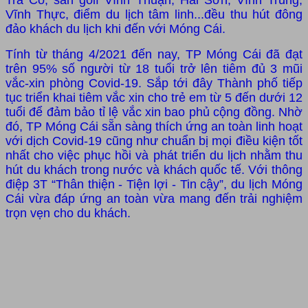
Vĩnh Thực, điểm du lịch tâm linh...đều thu hút đông
đảo khách du lịch khi đến với Móng Cái.
Tính từ tháng 4/2021 đến nay, TP Móng Cái đã đạt
trên 95% số người từ 18 tuổi trở lên tiêm đủ 3 mũi
vắc-xin phòng Covid-19. Sắp tới đây Thành phố tiếp
tục triển khai tiêm vắc xin cho trẻ em từ 5 đến dưới 12
tuổi để đảm bảo tỉ lệ vắc xin bao phủ cộng đồng. Nhờ
đó, TP Móng Cái sẵn sàng thích ứng an toàn linh hoạt
với dịch Covid-19 cũng như chuẩn bị mọi điều kiện tốt
nhất cho việc phục hồi và phát triển du lịch nhằm thu
hút du khách trong nước và khách quốc tế. Với thông
điệp 3T “Thân thiện - Tiện lợi - Tin cậy”, du lịch Móng
Cái vừa đáp ứng an toàn vừa mang đến trải nghiệm
trọn vẹn cho du khách.