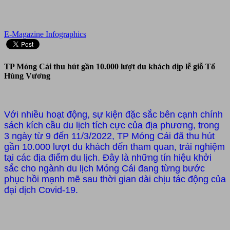
E-Magazine
Infographics
TP Móng Cái thu hút gần 10.000 lượt du khách dịp lễ giỗ Tổ
Hùng Vương
Với nhiều hoạt động, sự kiện đặc sắc bên cạnh chính
sách kích cầu du lịch tích cực của địa phương, trong
3 ngày từ 9 đến 11/3/2022, TP Móng Cái đã thu hút
gần 10.000 lượt du khách đến tham quan, trải nghiệm
tại các địa điểm du lịch. Đây là những tín hiệu khởi
sắc cho ngành du lịch Móng Cái đang từng bước
phục hồi mạnh mẽ sau thời gian dài chịu tác động của
đại dịch Covid-19.