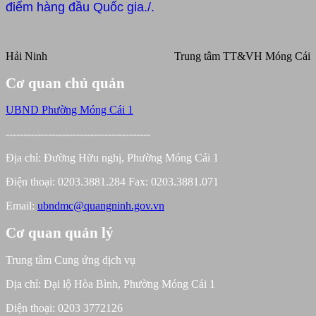
điểm hàng đầu Quốc gia./.
Hải Ninh
Trung tâm TT&VH Móng Cái
Cơ quan chủ quản
UBND Phường Móng Cái 1
-----------------------------------------
Địa chỉ: Đường Hữu nghị, Phường Móng Cái 1
Điện thoại: 0203.3881.284 Fax: 0203.3881.071
Email:
ubndmc@quangninh.gov.vn
Cơ quan quản lý
Trung tâm Cung ứng dịch vụ
Địa chỉ: Đại lộ Hòa Bình, Phường Móng Cái 1
Điện thoại: 0203 3772126