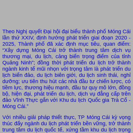
Theo Nghị quyết Đại hội đại biểu thành phố Móng Cái
lần thứ XXIV, định hướng phát triển giai đoạn 2020 -
2025, Thành phố đã xác định mục tiêu, quan điểm:
“Xây dựng Móng Cái trở thành trung tâm dịch vụ
thương mại, du lịch, cảng biển trọng điểm của tỉnh
Quảng Ninh”; đồng thời phát triển du lịch trở thành
ngành kinh tế mũi nhọn với trọng tâm là phát triển du
lịch biển đảo, du lịch biên giới, du lịch sinh thái, nghỉ
dưỡng; ưu tiên thu hút các nhà đầu tư chiến lược, có
tiềm lực, thương hiệu mạnh, đầu tư quy mô lớn, đồng
bộ, hiện đại, phát triển du lịch, dịch vụ đẳng cấp trên
đảo Vĩnh Thực gắn với Khu du lịch Quốc gia Trà Cổ -
Móng Cái.”
Với nhiều giải pháp thiết thực, TP Móng Cái kỳ vọng
thúc đẩy ngành du lịch phát triển bền vững, trở thành
trung tâm du lịch quốc tế, xứng tầm khu du lịch trọng