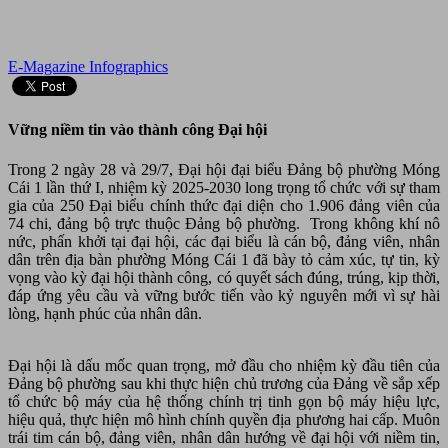
E-Magazine
Infographics
Vững niềm tin vào thành công Đại hội
Trong 2 ngày 28 và 29/7, Đại hội đại biểu Đảng bộ phường Móng
Cái 1 lần thứ I, nhiệm kỳ 2025-2030 long trọng tổ chức với sự tham
gia của 250 Đại biểu chính thức đại diện cho 1.906 đảng viên của
74 chi, đảng bộ trực thuộc Đảng bộ phường. Trong không khí nô
nức, phấn khởi tại đại hội, các đại biểu là cán bộ, đảng viên, nhân
dân trên địa bàn phường Móng Cái 1 đã bày tỏ cảm xúc, tự tin, kỳ
vọng vào kỳ đại hội thành công, có quyết sách đúng, trúng, kịp thời,
đáp ứng yêu cầu và vững bước tiến vào kỷ nguyên mới vì sự hài
lòng, hạnh phúc của nhân dân.
Đại hội là dấu mốc quan trọng, mở đầu cho nhiệm kỳ đầu tiên của
Đảng bộ phường sau khi thực hiện chủ trương của Đảng về sắp xếp
tổ chức bộ máy của hệ thống chính trị tinh gọn bộ máy hiệu lực,
hiệu quả, thực hiện mô hình chính quyền địa phương hai cấp. Muôn
trái tim cán bộ, đảng viên, nhân dân hướng về đại hội với niềm tin,