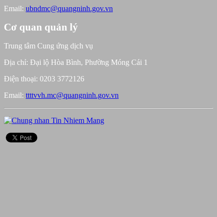
Email:
ubndmc@quangninh.gov.vn
Cơ quan quản lý
Trung tâm Cung ứng dịch vụ
Địa chỉ: Đại lộ Hòa Bình, Phường Móng Cái 1
Điện thoại: 0203 3772126
Email:
ttttvvh.mc@quangninh.gov.vn