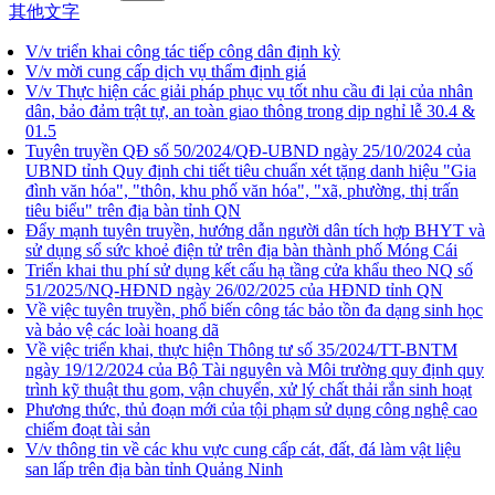
其他文字
V/v triển khai công tác tiếp công dân định kỳ
V/v mời cung cấp dịch vụ thẩm định giá
V/v Thực hiện các giải pháp phục vụ tốt nhu cầu đi lại của nhân
dân, bảo đảm trật tự, an toàn giao thông trong dịp nghỉ lễ 30.4 &
01.5
Tuyên truyền QĐ số 50/2024/QĐ-UBND ngày 25/10/2024 của
UBND tỉnh Quy định chi tiết tiêu chuẩn xét tặng danh hiệu "Gia
đình văn hóa", "thôn, khu phố văn hóa", "xã, phường, thị trấn
tiêu biểu" trên địa bàn tỉnh QN
Đẩy mạnh tuyên truyền, hướng dẫn người dân tích hợp BHYT và
sử dụng sổ sức khoẻ điện tử trên địa bàn thành phố Móng Cái
Triển khai thu phí sử dụng kết cấu hạ tầng cửa khẩu theo NQ số
51/2025/NQ-HĐND ngày 26/02/2025 của HĐND tỉnh QN
Về việc tuyên truyền, phổ biến công tác bảo tồn đa dạng sinh học
và bảo vệ các loài hoang dã
Về việc triển khai, thực hiện Thông tư số 35/2024/TT-BNTM
ngày 19/12/2024 của Bộ Tài nguyên và Môi trường quy định quy
trình kỹ thuật thu gom, vận chuyển, xử lý chất thải rắn sinh hoạt
Phương thức, thủ đoạn mới của tội phạm sử dụng công nghệ cao
chiếm đoạt tài sản
V/v thông tin về các khu vực cung cấp cát, đất, đá làm vật liệu
san lấp trên địa bàn tỉnh Quảng Ninh