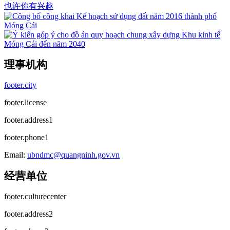
也许你有兴趣
理事机构
footer.city
footer.license
footer.address1
footer.phone1
Email:
ubndmc@quangninh.gov.vn
经营单位
footer.culturecenter
footer.address2