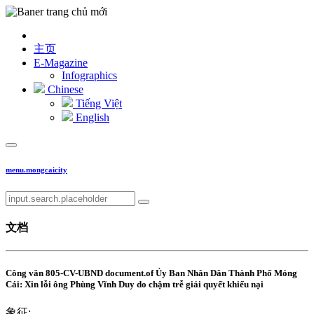
主页
E-Magazine
Infographics
Chinese
Tiếng Việt
English
menu.mongcaicity
文档
Công văn 805-CV-UBND document.of Ủy Ban Nhân Dân Thành Phố Móng
Cái: Xin lỗi ông Phùng Vĩnh Duy do chậm trễ giải quyết khiếu nại
象征: