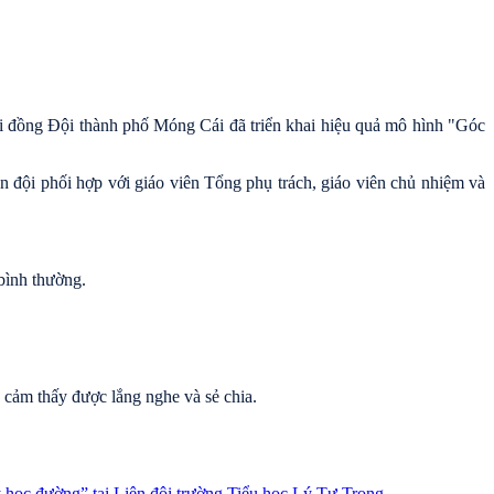
i đồng Đội thành phố Móng Cái đã triển khai hiệu quả mô hình "Góc
ên đội phối hợp với giáo viên Tổng phụ trách, giáo viên chủ nhiệm và
 bình thường.
 cảm thấy được lắng nghe và sẻ chia.
ý học đường” tại Liên đội trường Tiểu học Lý Tự Trọng.