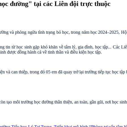
ọc đường" tại các Liên đội trực thuộc
 đường và phòng ngừa tình trạng bỏ học, trong năm học 2024–2025, Hộ
g tin từ học sinh gặp khó khăn về tâm lý, gia đình, học tập... Các Li
sinh được đồng hành cả về tinh thần và điều kiện học tập.
 và can thiệp, trong đó 05 em đã quay trở lại trường tiếp tục học tập
 tạo môi trường học đường thân thiện, an toàn, gần gũi, nơi học sinh
Triển khai mô hình “Phòng tư vấn tâm l