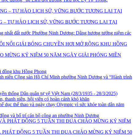
– TỰ HÀO LỊCH SỬ, VỮNG BƯỚC TƯƠNG LAI TẠI
Phường Ninh Dương: Dâng hương tưởng niệm các
ÔI NỔI GIẢI BÓNG CHUYỀN HƠI MỞ RỘNG KHU HỒNG
O MỪNG KỶ NIỆM 50 NĂM NGÀY GIẢI PHÓNG MIỀN
ội đồng khu Hồng Phong
h niên Cộng sản Hồ Chí Minh phường Ninh Dương và “Hành trình
ền thống Dân quân tự vệ Việt Nam (28/3/1935 - 28/3/2025)
ên, thanh niên, hội viên có hoàn cảnh khó khăn
ể dục thể thao và ngày chạy Olympic vì sức khỏe toàn dân năm
 động và bố trí cán bộ công an phường Ninh Dương
À PHÁT ĐỘNG 5 TUẦN THI ĐUA CHÀO MỪNG KỶ NIỆM 50