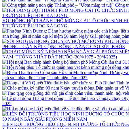
Công tr
HỘI ĐỒNG ĐỘI THÀNH PHỐ MÓNG CÁI TỔ CHỨC SINH HO
TRƯỜNG TIỂU HỌC KA LONG.
anh hùng, liệt sĩ nhân dịp kỉ niệm 50 năm Ngày Giải phóng hoàn toà
PHONG - GẮN KẾT CỘNG ĐỒNG, NÂNG CAO SỨC KHỎE
NAM, THỐNG NHẤT ĐẤT NƯỚC (30/4/1975 - 30/4/2025)
lịch sử” nhân dịp Tháng Thanh niên năm 2025
2025
LIÊN ĐỘI TRƯỜNG TIỂU HỌC NINH DƯƠNG TỔ CHỨC NGÀ