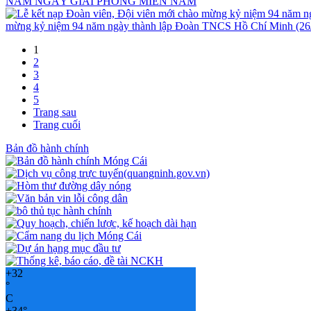
NĂM NGÀY GIẢI PHÓNG MIỀN NAM
mừng kỷ niệm 94 năm ngày thành lập Đoàn TNCS Hồ Chí Minh (26/
1
2
3
4
5
Trang sau
Trang cuối
Bản đồ hành chính
+
32
°
C
+
34°