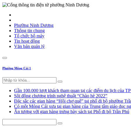
Phường Ninh Dương
Thông tin chung
Tổ chức bộ máy
Tin hoạt động
Văn bản quản lý
Phường Móng Cái 1
Gần 100.000 lượt khách tham quan tại các điểm du lịch của T
Sôi động chương trình nghệ thuật “Chào hè 2022”
Đặc sắc các gian hàng “Hội chợ quê” tại phố đi bộ phường Tr
Có một Móng Cái xưa tại gian hàng của Trung tâm giáo dục
Ấn tượng với gian hàng trưng bày sách tại Phố đi bộ Trần Phú