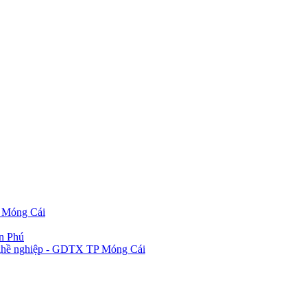
P Móng Cái
ần Phú
 nghề nghiệp - GDTX TP Móng Cái