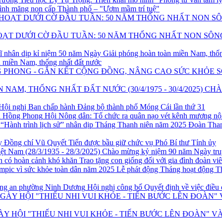
ình măng non cấp Thành phố – "Ươm mầm trí tuệ"
ẠT DƯỚI CỜ ĐẦU TUẦN: 50 NĂM THỐNG NHẤT NON SÔNG 
n miền Nam, thống nhất đất nước
S
CHÀ
Hội nghị Ban chấp hành Đảng bộ thành phố Móng Cái lần thứ 31
Hội Nông dân: Tổ chức ra quân nạo vét kênh mương n
Đoàn Than
Đồng chí Vũ Quyết Tiến được bầu giữ chức vụ Phó Bí thư Tỉnh ủy
Chào mừng kỷ niệm 90 năm Ngày truy
Trao tặng con giống đối với gia đình đoàn vi
Lễ phát động Tháng hoạt động Th
Hội nghị công bố Quyết định về việc điều
Y HỘI "THIẾU NHI VUI KHỎE - TIẾN BƯỚC LÊN ĐOÀN" V