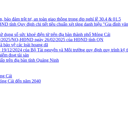
, bảo đảm trật tự, an toàn giao thông trong dịp nghỉ lễ 30.4 & 01.5
h Quy định chi tiết tiêu chuẩn xét tặng danh hiệu "Gia đình văn hóa
 dụng sổ sức khoẻ điện tử trên địa bàn thành phố Móng Cái
 số 51/2025/NQ-HĐND ngày 26/02/2025 của HĐND tỉnh QN
và bảo vệ các loài hoang dã
9/12/2024 của Bộ Tài nguyên và Môi trường quy định quy trình kỹ thu
iếm đoạt tài sản
 lấp trên địa bàn tỉnh Quảng Ninh