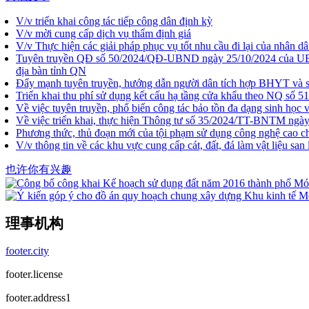
V/v triển khai công tác tiếp công dân định kỳ
V/v mời cung cấp dịch vụ thẩm định giá
V/v Thực hiện các giải pháp phục vụ tốt nhu cầu đi lại của nhân dân
Tuyên truyền QĐ số 50/2024/QĐ-UBND ngày 25/10/2024 của UBND tỉn
địa bàn tỉnh QN
Đẩy mạnh tuyên truyền, hướng dẫn người dân tích hợp BHYT và sử
Triển khai thu phí sử dụng kết cấu hạ tầng cửa khẩu theo NQ
Về việc tuyên truyền, phổ biến công tác bảo tồn đa dạng sinh học 
Về việc triển khai, thực hiện Thông tư số 35/2024/TT-BNTM ngày 1
Phương thức, thủ đoạn mới của tội phạm sử dụng công nghệ cao ch
V/v thông tin về các khu vực cung cấp cát, đất, đá làm vật liệu san
也许你有兴趣
理事机构
footer.city
footer.license
footer.address1