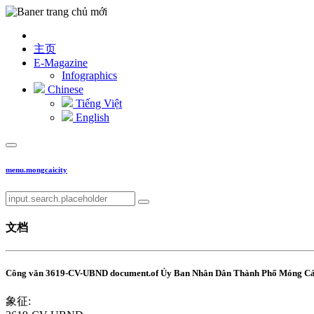
主页
E-Magazine
Infographics
Chinese
Tiếng Việt
English
menu.mongcaicity
文档
Công văn 3619-CV-UBND document.of Ủy Ban Nhân Dân Thành Phố Móng Cái: T
象征: