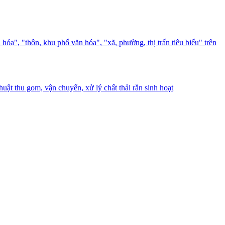
", "thôn, khu phố văn hóa", "xã, phường, thị trấn tiêu biểu" trên
ật thu gom, vận chuyển, xử lý chất thải rắn sinh hoạt