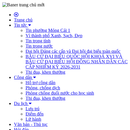
Trang chủ
Tin tức
Tin phường Móng Cái 1
Vì thành phố Xanh, Sạch, Đẹp
Tin trong tỉnh
Tin trong nước
Đại hội Đảng các cấp và Đại hội đại biểu toàn quốc
BẦU CỬ ĐẠI BIỂU QUỐC HỘI KHOÁ XVI VÀ
BẦU CỬ ĐẠI BIỂU HỘI ĐỒNG NHÂN DÂN CÁC
CẤP NHIỆM KỲ 2026-2031
Thi đua, khen thưởng
Công dân
Hỗ trợ công dân
Phòng, chống dịch
Phòng chống đuối nước cho học sinh
Thi đua, khen thưởng
Du lịch
Lưu trú
Điểm đến
Lữ hành
Văn bản - Thủ tục
Hỏi đáp