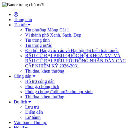
Trang chủ
Tin tức
Tin phường Móng Cái 1
Vì thành phố Xanh, Sạch, Đẹp
Tin trong tỉnh
Tin trong nước
Đại hội Đảng các cấp và Đại hội đại biểu toàn quốc
BẦU CỬ ĐẠI BIỂU QUỐC HỘI KHOÁ XVI VÀ
BẦU CỬ ĐẠI BIỂU HỘI ĐỒNG NHÂN DÂN CÁC
CẤP NHIỆM KỲ 2026-2031
Thi đua, khen thưởng
Công dân
Hỗ trợ công dân
Phòng, chống dịch
Phòng chống đuối nước cho học sinh
Thi đua, khen thưởng
Du lịch
Lưu trú
Điểm đến
Lữ hành
Văn bản - Thủ tục
Hỏi đáp