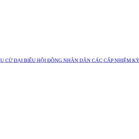
U CỬ ĐẠI BIỂU HỘI ĐỒNG NHÂN DÂN CÁC CẤP NHIỆM KỲ 