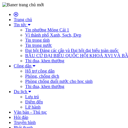
Trang chủ
Tin tức
Tin phường Móng Cái 1
Vì thành phố Xanh, Sạch, Đẹp
Tin trong tỉnh
Tin trong nước
Đại hội Đảng các cấp và Đại hội đại biểu toàn quốc
BẦU CỬ ĐẠI BIỂU QUỐC HỘI KHOÁ XVI VÀ BẦ
Thi đua, khen thưởng
Công dân
Hỗ trợ công dân
Phòng, chống dịch
Phòng chống đuối nước cho học sinh
Thi đua, khen thưởng
Du lịch
Lưu trú
Điểm đến
Lữ hành
Văn bản - Thủ tục
Hỏi đáp
Truyền hình
Phát thanh