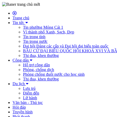
Trang chủ
Tin tức
Tin phường Móng Cái 1
Vì thành phố Xanh, Sạch, Đẹp
Tin trong tỉnh
Tin trong nước
Đại hội Đảng các cấp và Đại hội đại biểu toàn quốc
BẦU CỬ ĐẠI BIỂU QUỐC HỘI KHOÁ XVI VÀ BẦ
Thi đua, khen thưởng
Công dân
Hỗ trợ công dân
Phòng, chống dịch
Phòng chống đuối nước cho học sinh
Thi đua, khen thưởng
Du lịch
Lưu trú
Điểm đến
Lữ hành
Văn bản - Thủ tục
Hỏi đáp
Truyền hình
Phát thanh