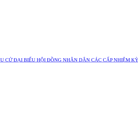
U CỬ ĐẠI BIỂU HỘI ĐỒNG NHÂN DÂN CÁC CẤP NHIỆM KỲ 