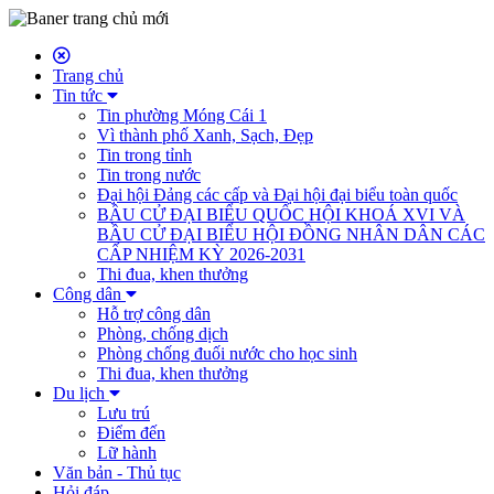
Trang chủ
Tin tức
Tin phường Móng Cái 1
Vì thành phố Xanh, Sạch, Đẹp
Tin trong tỉnh
Tin trong nước
Đại hội Đảng các cấp và Đại hội đại biểu toàn quốc
BẦU CỬ ĐẠI BIỂU QUỐC HỘI KHOÁ XVI VÀ
BẦU CỬ ĐẠI BIỂU HỘI ĐỒNG NHÂN DÂN CÁC
CẤP NHIỆM KỲ 2026-2031
Thi đua, khen thưởng
Công dân
Hỗ trợ công dân
Phòng, chống dịch
Phòng chống đuối nước cho học sinh
Thi đua, khen thưởng
Du lịch
Lưu trú
Điểm đến
Lữ hành
Văn bản - Thủ tục
Hỏi đáp