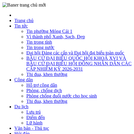
Trang chủ
Tin tức
Tin phường Móng Cái 1
Vì thành phố Xanh, Sạch, Đẹp
Tin trong tỉnh
Tin trong nước
Đại hội Đảng các cấp và Đại hội đại biểu toàn quốc
BẦU CỬ ĐẠI BIỂU QUỐC HỘI KHOÁ XVI VÀ
BẦU CỬ ĐẠI BIỂU HỘI ĐỒNG NHÂN DÂN CÁC
CẤP NHIỆM KỲ 2026-2031
Thi đua, khen thưởng
Công dân
Hỗ trợ công dân
Phòng, chống dịch
Phòng chống đuối nước cho học sinh
Thi đua, khen thưởng
Du lịch
Lưu trú
Điểm đến
Lữ hành
Văn bản - Thủ tục
Hỏi đáp