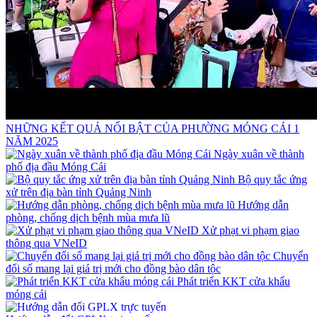
NHỮNG KẾT QUẢ NỔI BẬT CỦA PHƯỜNG MÓNG CÁI 1
NĂM 2025
Ngày xuân về thành
phố địa đầu Móng Cái
Bộ quy tắc ứng
xử trên địa bàn tỉnh Quảng Ninh
Hướng dẫn
phòng, chống dịch bệnh mùa mưa lũ
Xử phạt vi phạm giao
thông qua VNeID
Chuyển
đổi số mang lại giá trị mới cho đồng bào dân tộc
Phát triển KKT cửa khẩu
móng cái