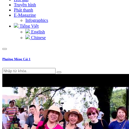
Truyền hình
Phát thanh
E-Magazine
Infographics
Tiếng Việt
English
Chinese
Phường Móng Cái 1