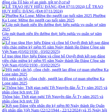
động của Tổ bảo vệ an ninh, trật tự ở cơ sở
LỄ TRAO
HUY HIỆU ĐẢNG (Đợt 07/11/2024)
Phường
Ka Long: Mừng thọ người cao tuổi năm 2025
Gặp mặt thanh niên lên đường thực hiện nghĩa vụ quân sự năm
2025
Lễ trao tặng Huy hiệu Đảng và công bố Quyết định kết nạp đảng
viên chào mừng kỷ niệm 95 năm Ngày thành lập Đảng Cộng sản
Việt Nam (03/02/1930 - 03/02/2025)
Hội nghị cán bộ, công chức, người lao động cơ quan phường Ka
Long năm 2025
Thông báo: Thời gian nghỉ Tết Nguyên đán Ất Tỵ năm 2025 và
phân công lịch trực Tết