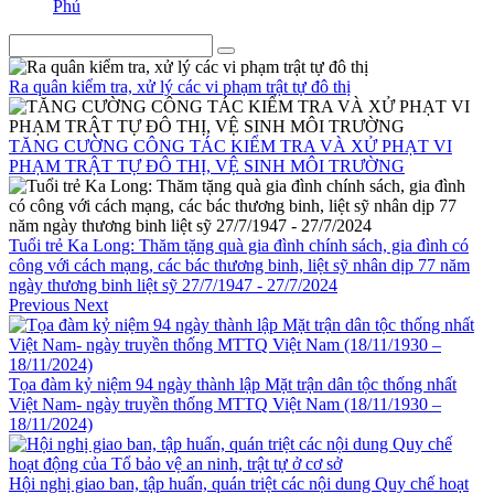
Phú
Ra quân kiểm tra, xử lý các vi phạm trật tự đô thị
TĂNG CƯỜNG CÔNG TÁC KIỂM TRA VÀ XỬ PHẠT VI
PHẠM TRẬT TỰ ĐÔ THỊ, VỆ SINH MÔI TRƯỜNG
Tuổi trẻ Ka Long: Thăm tặng quà gia đình chính sách, gia đình có
công với cách mạng, các bác thương binh, liệt sỹ nhân dịp 77 năm
ngày thương binh liệt sỹ 27/7/1947 - 27/7/2024
Previous
Next
Tọa đàm kỷ niệm 94 ngày thành lập Mặt trận dân tộc thống nhất
Việt Nam- ngày truyền thống MTTQ Việt Nam (18/11/1930 –
18/11/2024)
Hội nghị giao ban, tập huấn, quán triệt các nội dung Quy chế hoạt