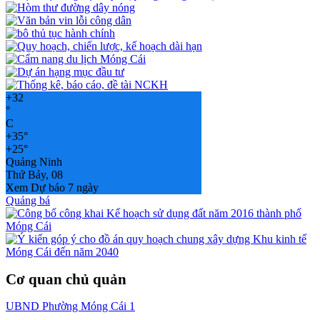
+
32
°
C
+
35°
+
25°
Quảng Ninh
Thứ Bảy, 08
Xem Dự báo 7 ngày
Quảng bá
Cơ quan chủ quản
UBND Phường Móng Cái 1