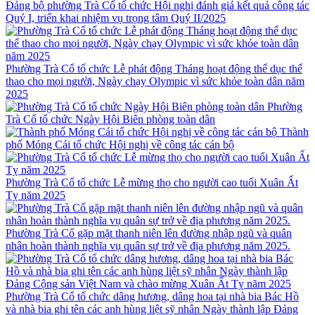
Đảng bộ phường Trà Cổ tổ chức Hội nghị đánh giá kết quả công tác
Quý I, triển khai nhiệm vụ trọng tâm Quý II/2025
Phường Trà Cổ tổ chức Lễ phát động Tháng hoạt động thể dục thể
thao cho mọi người, Ngày chạy Olympic vì sức khỏe toàn dân năm
2025
Phường
Trà Cổ tổ chức Ngày Hội Biên phòng toàn dân
Thành
phố Móng Cái tổ chức Hội nghị về công tác cán bộ
Phường Trà Cổ tổ chức Lễ mừng thọ cho người cao tuổi Xuân Ất
Tỵ năm 2025
Phường Trà Cổ gặp mặt thanh niên lên đường nhập ngũ và quân
nhân hoàn thành nghĩa vụ quân sự trở về địa phương năm 2025.
Phường Trà Cổ tổ chức dâng hương, dâng hoa tại nhà bia Bác Hồ
và nhà bia ghi tên các anh hùng liệt sỹ nhân Ngày thành lập Đảng