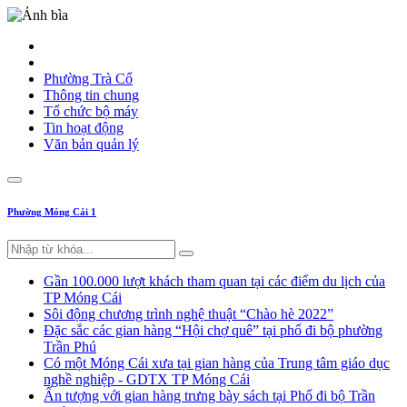
Phường Trà Cổ
Thông tin chung
Tổ chức bộ máy
Tin hoạt động
Văn bản quản lý
Phường Móng Cái 1
Gần 100.000 lượt khách tham quan tại các điểm du lịch của
TP Móng Cái
Sôi động chương trình nghệ thuật “Chào hè 2022”
Đặc sắc các gian hàng “Hội chợ quê” tại phố đi bộ phường
Trần Phú
Có một Móng Cái xưa tại gian hàng của Trung tâm giáo dục
nghề nghiệp - GDTX TP Móng Cái
Ấn tượng với gian hàng trưng bày sách tại Phố đi bộ Trần