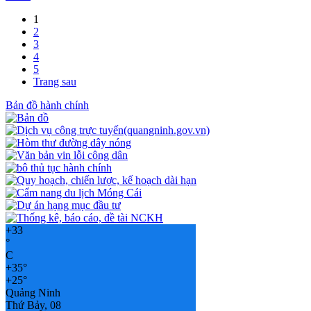
1
2
3
4
5
Trang sau
Bản đồ hành chính
+
33
°
C
+
35°
+
25°
Quảng Ninh
Thứ Bảy, 08