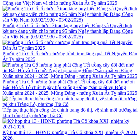
Cộng sản Việt Nam và chào mừng Xuân Ất Tỵ năm 2025
Phường Trà Cổ tổ chức lễ trao tặng huy hiệu Đảng và Quyết định
kết nạp đảng viên chào mừng 95 năm Ngày thành lập Đảng Cộng
sản Việt Nam (03/02/1930 - 03/02/2025)
Phường Trà Cổ tổ chức chương trình trao tặng quà Tết Nguyên Đán
Ất Tỵ năm 2025
Phường Trà Cổ hướng ứng phát động Tết trồng cây đời đời nhớ ơn
Bác Hồ và Tổ chức Ngày hội xuống Đồng “sản xuất vụ Đông
Xuân năm 2024 - 2025, Mừng Đảng - mừng Xuân Ất Tỵ năm 2025
Tiếp tục thực hiện công tác chỉnh trang đô thị, vệ sinh môi trường tại
khu Tràng Lộ, phường Trà Cổ
Kỳ họp thứ 13 - HĐND phường Trà Cổ khóa XXI, nhiệm kỳ 2021-
2026.