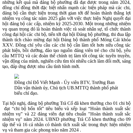
những kết quả mà đảng bộ phường đã đạt được trong năm 2024,
đồng chí đồng thời đặc biệt nhấn mạnh các biện pháp mà các chi,
đảng bộ cần thực hiện trong thời gian tới để hoàn thành thắng lợi
nhiệm vụ công tác năm 2025 gắn với việc thực hiện Nghị quyết đại
hội đảng bộ các cấp, nhiệm kỳ 2025-2030. Một trong những nhiệm
vụ quan trọng đó là hoàn thành việc rà soát nhân sự, tổ chức thành
công đại hội các chi bộ, tiến tới đại hội Đảng bộ phường, thi đua lập
thành tích chào mừng đại hội Đảng bộ thành phố Móng Cái khóa
XXV. Đồng chí yêu cầu các chi bộ cần làm tốt hơn nữa công tác
phát hiện, bồi dưỡng, đào tạo nguồn đảng viên trẻ cho chi bộ, yêu
cầu MTTQ và các đoàn thể chính trị làm tốt công tác tuyên truyền,
vận động của mình, nghiên cứu tìm tòi nhiều cách làm đổi mới, sáng
tạo, đáp ứng được nhu cầu tình hình mới.
Đồng chí Đỗ Viết Mạnh - Ủy viên BTV, Trưởng Ban
Dân vận thành ủy, Chủ tịch UB.MTTQ thành phố phát
biểu chỉ đạo.
Tại hội nghị, đảng bộ phường Trà Cổ đã khen thưởng cho 01 chi bộ
đạt
“chi bộ bốn tốt” tiêu biểu và xếp loại “Hoàn thành xuất sắc
nhiệm vụ” và 22 đảng viên đạt tiêu chuẩn "Hoàn thành xuất sắc
nhiệm vụ" năm 2024. UBND phường Trà Cổ khen thưởng cho 09
tập thể và 16 cá nhân có thành tích xuất sắc trong thực hiện nhiệm
vụ và tham gia các phong trào năm 2024 .