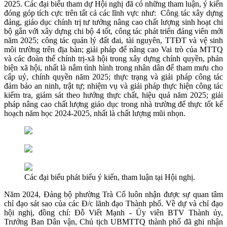
2025. Các đại biểu tham dự Hội nghị đã có những tham luận, ý kiến
đóng góp tích cực trên tất cả các lĩnh vực như: Công tác xây dựng
đảng, giáo dục chính trị tư tưởng nâng cao chất lượng sinh hoạt chi
bộ gắn với xây dựng chi bộ 4 tốt, công tác phát triển đảng viên mới
năm 2025; công tác quản lý đất đai, tài nguyên, TTĐT và vệ sinh
môi trường trên địa bàn; giải pháp để nâng cao Vai trò của MTTQ
và các đoàn thể chính trị-xã hội trong xây dựng chính quyền, phản
biện xã hội, nhất là nắm tình hình trong nhân dân để tham mưu cho
cấp uỷ, chính quyền năm 2025; thực trạng và giải pháp công tác
đảm bảo an ninh, trật tự; nhiệm vụ và giải pháp thực hiện công tác
kiểm tra, giám sát theo hướng thực chất, hiệu quả năm 2025; giải
pháp nâng cao chất lượng giáo dục trong nhà trường để thực tốt kế
hoạch năm học 2024-2025, nhất là chất lượng mũi nhọn.
Các đại biểu phát biểu ý kiến, tham luận tại Hội nghị.
Năm 2024, Đảng bộ phường Trà Cổ luôn nhận được sự quan tâm
chỉ đạo sát sao của các Đ/c lãnh đạo Thành phố. Về dự và chỉ đạo
hội nghị, đồng chí: Đỗ Viết Mạnh - Ủy viên BTV Thành ủy,
Trưởng Ban Dân vận, Chủ tịch UBMTTQ thành phố đã ghi nhận