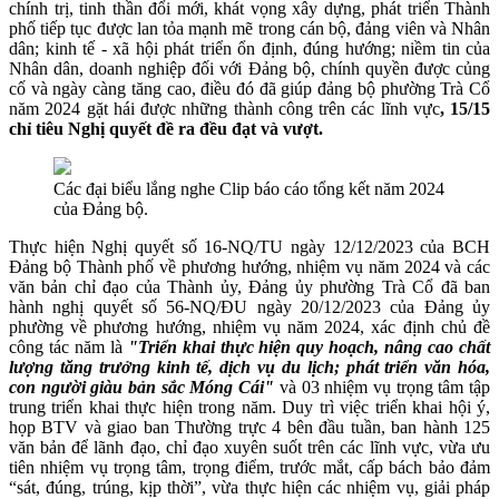
chính trị, tinh thần đổi mới, khát vọng xây dựng, phát triển Thành
phố tiếp tục được lan tỏa mạnh mẽ trong cán bộ, đảng viên và Nhân
dân; kinh tế - xã hội phát triển ổn định, đúng hướng; niềm tin của
Nhân dân, doanh nghiệp đối với Đảng bộ, chính quyền được củng
cố và ngày càng tăng cao, điều đó đã giúp đảng bộ phường Trà Cổ
năm 2024 gặt hái được những thành công trên các lĩnh vực
, 15/15
chỉ tiêu Nghị quyết đề ra đều đạt và vượt.
Các đại biểu lắng nghe Clip báo cáo tổng kết năm 2024
của Đảng bộ.
Thực hiện Nghị quyết số 16-NQ/TU ngày 12/12/2023 của BCH
Đảng bộ Thành phố về phương hướng, nhiệm vụ năm 2024 và các
văn bản chỉ đạo của Thành ủy, Đảng ủy phường Trà Cổ đã ban
hành nghị quyết số 56-NQ/ĐU ngày 20/12/2023 của Đảng ủy
phường về phương hướng, nhiệm vụ năm 2024, xác định chủ đề
công tác năm là
"Triển khai thực hiện quy hoạch, nâng cao chất
lượng tăng trưởng kinh tế, dịch vụ du lịch; phát triển văn hóa,
con người giàu bản sắc Móng Cái"
và 03 nhiệm vụ trọng tâm tập
trung triển khai thực hiện trong năm. Duy trì việc triển khai hội ý,
họp BTV và giao ban Thường trực 4 bên đầu tuần, ban hành 125
văn bản để lãnh đạo, chỉ đạo xuyên suốt trên các lĩnh vực, vừa
ưu
tiên nhiệm vụ trọng tâm, trọng điểm,
trước mắt, cấp bách
bảo đảm
“sát, đúng, trúng, kịp thời”,
vừa thực hiện các nhiệm vụ, giải pháp