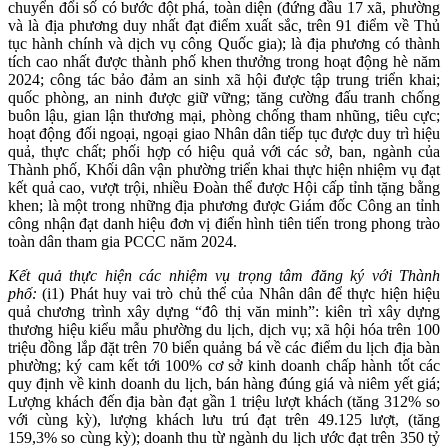
chuyển đổi số có bước đột phá, toàn diện (đứng đầu 17 xã, phường
và là địa phương duy nhất đạt điểm xuất sắc, trên 91 điểm về Thủ
tục hành chính và dịch vụ công Quốc gia);
là địa phương có thành
tích cao nhất được thành phố khen thưởng trong hoạt động hè năm
2024
; công tác bảo đảm an sinh xã hội được tập trung triển khai;
quốc phòng, an ninh được giữ vững; tăng cường đấu tranh chống
buôn lậu, gian lận thương mại, phòng chống tham nhũng, tiêu cực;
hoạt động đối ngoại, ngoại giao Nhân dân tiếp tục được duy trì hiệu
quả, thực chất; phối hợp có hiệu quả với các sở, ban, ngành của
Thành phố, Khối dân vận phường triển khai thực hiện nhiệm vụ đạt
kết quả cao, vượt trội, nhiều Đoàn thể được Hội cấp tỉnh tặng bằng
khen;
là một trong những địa phương được Giám đốc Công an tỉnh
công nhận đạt danh hiệu đơn vị điển hình tiên tiến trong phong trào
toàn dân tham gia PCCC năm 2024.
Kết quả thực hiện các nhiệm vụ trọng tâm đăng ký với Thành
phố:
(i1) Phát huy vai trò chủ thể của Nhân dân để thực hiện hiệu
quả chương trình xây dựng “đô thị văn minh”: kiên trì xây dựng
thương hiệu kiểu mẫu phường du lịch, dịch vụ; xã hội hóa trên 100
triệu đồng lắp đặt trên 70 biển quảng bá về các điểm du lịch địa bàn
phường; ký cam kết tới 100% cơ sở kinh doanh chấp hành tốt các
quy định về kinh doanh du lịch, bán hàng đúng giá và niêm yết giá;
Lượng khách đến địa bàn đạt gần 1 triệu lượt khách (tăng 312% so
với cùng kỳ), lượng khách lưu trú đạt trên 49.125 lượt, (tăng
159,3% so cùng kỳ); doanh thu từ ngành du lịch ước đạt trên 350 tỷ