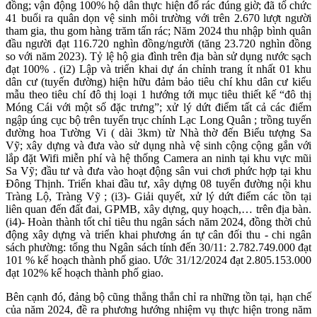
đồng; vận động 100% hộ dân thực hiện đổ rác đúng giờ; đã tổ chức
41 buổi ra quân dọn vệ sinh môi trường với trên 2.670 lượt người
tham gia, thu gom hàng trăm tấn rác; Năm 2024 thu nhập bình quân
đầu người đạt 116.720 nghìn đồng/người (tăng 23.720 nghìn đồng
so với năm 2023). Tỷ lệ hộ gia đình trên địa bàn sử dụng nước sạch
đạt 100% . (i2) Lập và triển khai dự án chỉnh trang ít nhất 01 khu
dân cư (tuyến đường) hiện hữu đảm bảo tiêu chí khu dân cư kiểu
mẫu theo tiêu chí đô thị loại 1 hướng tới mục tiêu thiết kế “đô thị
Móng Cái với một số đặc trưng”; xử lý dứt điểm tất cả các điểm
ngập úng cục bộ trên tuyến trục chính Lạc Long Quân ; trồng tuyến
đường hoa Tường Vi ( dài 3km) từ Nhà thờ đến Biểu tượng Sa
Vỹ; xây dựng và đưa vào sử dụng nhà vệ sinh cộng cộng gắn với
lắp đặt Wifi miễn phí và hệ thống Camera an ninh tại khu vực mũi
Sa Vỹ; đầu tư và đưa vào hoạt động sân vui chơi phức hợp tại khu
Đông Thịnh. Triển khai đầu tư, xây dựng 08 tuyến đường nội khu
Tràng Lộ, Tràng Vỹ ; (i3)-
Giải quyết, xử lý dứt điểm các tồn tại
liên quan đến đất đai, GPMB, xây dựng, quy hoạch,… trên địa bàn.
(i4)- Hoàn thành tốt chỉ tiêu thu ngân sách năm 2024, đồng thời chủ
động xây dựng và triển khai phương án tự cân đối thu - chi ngân
sách phường: tổng thu Ngân sách tính đến 30/11: 2.782.749.000 đạt
101 % kế hoạch thành phố giao. Ước 31/12/2024 đạt 2.805.153.000
đạt 102% kế hoạch thành phố giao.
Bên cạnh đó, đảng bộ cũng thẳng thắn chỉ ra những tồn tại, hạn chế
của năm 2024, đề ra phương hướng nhiệm vụ thực hiện trong năm