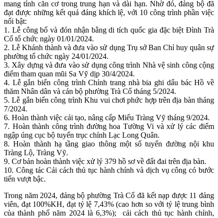
mang tính căn cơ trong trung hạn và dài hạn
. Nhờ đó, đảng bộ đã
đạt được những kết quả đáng khích lệ, với 10 công trình phần việc
nổi bật:
1. Lễ công bố và đón nhận bằng di tích quốc gia đặc biệt Đình Trà
Cổ tổ chức ngày 01/01/2024.
2. Lễ Khánh thành và đưa vào sử dụng Trụ sở Ban Chỉ huy quân sự
phường tổ chức ngày 24/01/2024.
3. Xây dựng và đưa vào sử dụng công trình Nhà vệ sinh công cộng
điểm tham quan mũi Sa Vỹ dịp 30/4/2024.
4. Lễ gắn biển công trình Chỉnh trang nhà bia ghi dấu bác Hồ về
thăm Nhân dân và cán bộ phường Trà Cổ tháng 5/2024.
5. Lễ gắn biển công trình Khu vui chơi phức hợp trên địa bàn tháng
7/2024.
6. Hoàn thành việc cải tạo, nâng cấp Miếu Tràng Vỹ tháng 9/2024.
7. Hoàn thành công trình đường hoa Tường Vi và xử lý các điểm
ngập úng cục bộ tuyến trục chính Lạc Long Quân.
8. Hoàn thành hạ tầng giao thông một số tuyến đường nội khu
Tràng Lộ, Tràng Vỹ.
9. Cơ bản hoàn thành việc xử lý 379 hồ sơ về đất đai trên địa bàn.
10. Công tác Cải cách thủ tục hành chính và dịch vụ công có bước
tiến vượt bậc.
Trong năm 2024, đảng bộ phường Trà Cổ đã
kết nạp được 11 đảng
viên, đạt 100%KH, đạt tỷ lệ 7,43% (cao hơn so với tỷ lệ trung bình
của thành phố năm 2024 là 6,3%); cải cách thủ tục hành chính,