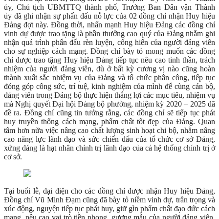
ủy, Chủ tịch UBMTTQ thành phố, Trưởng Ban Dân vận Thành
ủy đã ghi nhận sự phấn đấu nỗ lực của 02 đồng chí nhận Huy hiệu
Đảng đợt này. Đồng thời, nhấn mạnh Huy hiệu Đảng các đồng chí
vinh dự được trao tặng là phần thưởng cao quý của Đảng nhằm ghi
nhận quá trình phấn đấu rèn luyện, cống hiến của người đảng viên
cho sự nghiệp cách mạng. Đồng chí bày tỏ mong muốn các đồng
chí được trao tặng Huy hiệu Đảng tiếp tục nêu cao tinh thần, trách
nhiệm của người đảng viên, dù ở bất kỳ cương vị nào cũng hoàn
thành xuất sắc nhiệm vụ của Đảng và tổ chức phân công, tiếp tục
đóng góp công sức, trí tuệ, kinh nghiệm của mình để cùng cán bộ,
đảng viên trong Đảng bộ thực hiện thắng lợi các mục tiêu, nhiệm vụ
mà Nghị quyết Đại hội Đảng bộ phường, nhiệm kỳ 2020 – 2025 đã
đề ra. Đồng chí cũng tin tưởng rằng, các đồng chí sẽ tiếp tục phát
huy truyền thống cách mạng, phẩm chất tốt đẹp của Đảng. Quan
tâm hơn nữa việc nâng cao chất lượng sinh hoạt chi bộ, nhằm nâng
cao năng lực lãnh đạo và sức chiến đấu của tổ chức cơ sở Đảng,
xứng đáng là hạt nhân chính trị lãnh đạo của cả hệ thống chính trị ở
cơ sở.
Tại buổi lễ, đại diện cho các đồng chí được nhận Huy hiệu Đảng,
Đồng chí Vũ Minh Đạm cũng đã bày tỏ niềm vinh dự, trân trọng và
xúc động, nguyện tiếp tục phát huy, giữ gìn phẩm chất đạo đức cách
mạng, nêu cao vai trò tiền phong, gương mẫu của người đảng viên,