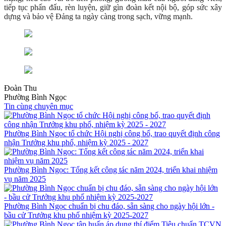
tiếp tục phấn đấu, rèn luyện, giữ gìn đoàn kết nội bộ, góp sức xây
dựng và bảo vệ Đảng ta ngày càng trong sạch, vững mạnh.
Đoàn Thu
Phường Bình Ngọc
Tin cùng chuyên mục
Phường Bình Ngọc tổ chức Hội nghị công bố, trao quyết định công
nhận Trưởng khu phố, nhiệm kỳ 2025 - 2027
Phường Bình Ngọc: Tổng kết công tác năm 2024, triển khai nhiệm
vụ năm 2025
Phường Bình Ngọc chuẩn bị chu đáo, sẵn sàng cho ngày hội lớn -
bầu cử Trưởng khu phố nhiệm kỳ 2025-2027