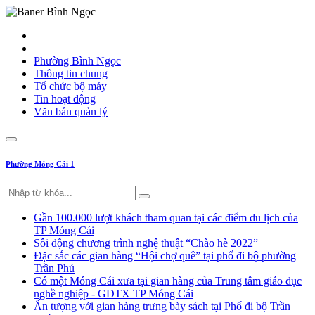
Phường Bình Ngọc
Thông tin chung
Tổ chức bộ máy
Tin hoạt động
Văn bản quản lý
Phường Móng Cái 1
Gần 100.000 lượt khách tham quan tại các điểm du lịch của
TP Móng Cái
Sôi động chương trình nghệ thuật “Chào hè 2022”
Đặc sắc các gian hàng “Hội chợ quê” tại phố đi bộ phường
Trần Phú
Có một Móng Cái xưa tại gian hàng của Trung tâm giáo dục
nghề nghiệp - GDTX TP Móng Cái
Ấn tượng với gian hàng trưng bày sách tại Phố đi bộ Trần