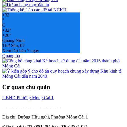
+
32
°
C
+
32°
+
26°
Quảng Ninh
Thứ Sáu, 07
Xem Dự báo 7 ngày
Quảng bá
Cơ quan chủ quản
UBND Phường Móng Cái 1
-----------------------------------------
Địa chỉ: Đường Hữu nghị, Phường Móng Cái 1
Điện thoại: 0203.3881.284 Fax: 0203.3881.071