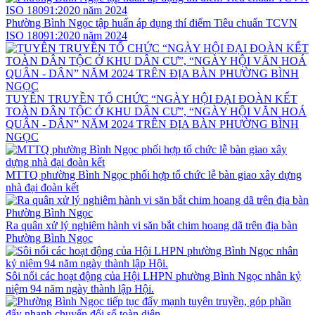
Phường Bình Ngọc tập huấn áp dụng thí điểm Tiêu chuẩn TCVN
ISO 18091:2020 năm 2024
TUYÊN TRUYỀN TỔ CHỨC “NGÀY HỘI ĐẠI ĐOÀN KẾT
TOÀN DÂN TỘC Ở KHU DÂN CƯ”, “NGÀY HỘI VĂN HOÁ
QUÂN - DÂN” NĂM 2024 TRÊN ĐỊA BÀN PHƯỜNG BÌNH
NGỌC
MTTQ phường Bình Ngọc phối hợp tổ chức lễ bàn giao xây dựng
nhà đại đoàn kết
Ra quân xử lý nghiêm hành vi săn bắt chim hoang dã trên địa bàn
Phường Bình Ngọc
Sôi nổi các hoạt động của Hội LHPN phường Bình Ngọc nhân kỷ
niệm 94 năm ngày thành lập Hội.