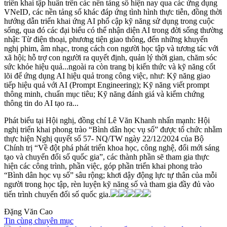
triển khai tập huấn trên các nền tảng số hiện nay qua các ứng dụng
VNeID, các nền tảng số khác đáp ứng tình hình thực tiễn, đồng thời
hướng dẫn triển khai ứng AI phổ cập kỹ năng sử dụng trong cuộc
sống, qua đó các đại biểu có thể nhận diện AI trong đời sống thường
nhật: Từ điện thoại, phương tiện giao thông, đến những khuyến
nghị phim, âm nhạc, trong cách con người học tập và tương tác với
xã hội; hỗ trợ con người ra quyết định, quản lý thời gian, chăm sóc
sức khỏe hiệu quả...ngoài ra còn trang bị kiến thức và kỹ năng cốt
lõi để ứng dụng AI hiệu quả trong công việc, như: Kỹ năng giao
tiếp hiệu quả với AI (Prompt Engineering); Kỹ năng viết prompt
thông minh, chuẩn mục tiêu; Kỹ năng đánh giá và kiểm chứng
thông tin do AI tạo ra...
Phát biểu tại Hội nghị, đồng chí Lê Văn Khanh nhấn mạnh: Hội
nghị triển khai phong trào “Bình dân học vụ số” được tổ chức nhằm
thực hiện Nghị quyết số 57- NQ/TW ngày 22/12/2024 của Bộ
Chính trị “Về đột phá phát triển khoa học, công nghệ, đổi mới sáng
tạo và chuyển đổi số quốc gia”, các thành phần sẽ tham gia thực
hiện các công trình, phần việc, góp phần triển khai phong trào
“Bình dân học vụ số” sâu rộng; khơi dậy động lực tự thân của mỗi
người trong học tập, rèn luyện kỹ năng số và tham gia đầy đủ vào
tiến trình chuyển đổi số quốc gia.
Đặng Văn Cao
Tin cùng chuyên mục