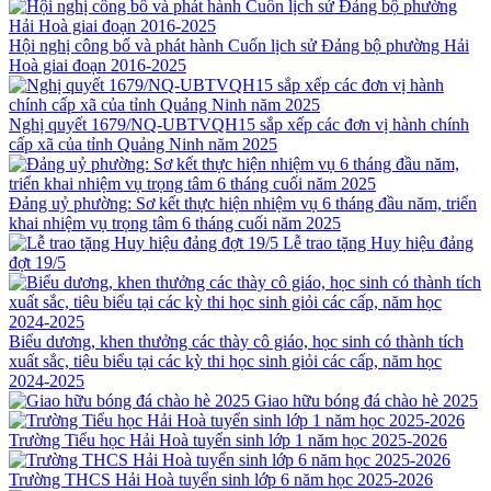
Hội nghị công bố và phát hành Cuốn lịch sử Đảng bộ phường Hải
Hoà giai đoạn 2016-2025
Nghị quyết 1679/NQ-UBTVQH15 sắp xếp các đơn vị hành chính
cấp xã của tỉnh Quảng Ninh năm 2025
Đảng uỷ phường: Sơ kết thực hiện nhiệm vụ 6 tháng đầu năm, triển
khai nhiệm vụ trọng tâm 6 tháng cuối năm 2025
Lễ trao tặng Huy hiệu đảng
đợt 19/5
Biểu dương, khen thưởng các thày cô giáo, học sinh có thành tích
xuất sắc, tiêu biểu tại các kỳ thi học sinh giỏi các cấp, năm học
2024-2025
Giao hữu bóng đá chào hè 2025
Trường Tiểu học Hải Hoà tuyển sinh lớp 1 năm học 2025-2026
Trường THCS Hải Hoà tuyển sinh lớp 6 năm học 2025-2026