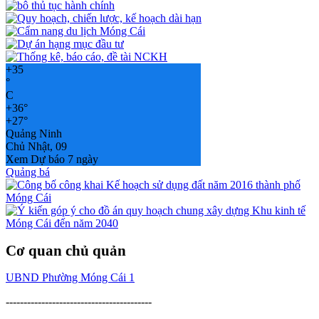
+
35
°
C
+
36°
+
27°
Quảng Ninh
Chủ Nhật, 09
Xem Dự báo 7 ngày
Quảng bá
Cơ quan chủ quản
UBND Phường Móng Cái 1
-----------------------------------------