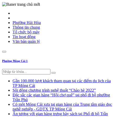
Phường Hải Hòa
Thông tin chung
Tổ chức bộ máy
Tin hoạt động
Văn bản quản lý
Phường Móng Cái 1
Gần 100.000 lượt khách tham quan tại các điểm du lịch của
TP Móng Cái
Sôi động chương trình nghệ thuật “Chào hè 2022”
Đặc sắc các gian hàng “Hội chợ quê” tại phố đi bộ phường
Trần Phú
Có một Móng Cái xưa tại gian hàng của Trung tâm giáo dục
nghề nghiệp - GDTX TP Móng Cái
Ấn tượng với gian hàng trưng bày sách tại Phố đi bộ Trần