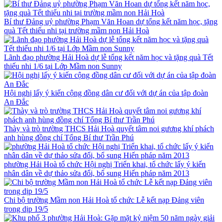
Bí thư Đảng uỷ phường Phạm Văn Hoan dự tổng kết năm học, tặng
quà Tết thiếu nhi tại trường mầm non Hải Hoà
Lãnh đạo phường Hải Hoà dự lễ tổng kết năm học và tặng quà Tết
thiếu nhi 1/6 tại Lớp Mầm non Sunny
Hội nghị lấy ý kiến cộng đồng dân cư đối với dự án của tập đoàn
An Đắc
Thày và trò trường THCS Hải Hoà quyết tâm noi gương khí phách
anh hùng đồng chí Tổng Bí thư Trần Phú
phường Hải Hoà tổ chức Hội nghị Triển khai, tổ chức lấy ý kiến
nhân dân về dự thảo sửa đổi, bổ sung Hiến pháp năm 2013
Chi bộ trường Mầm non Hải Hoà tổ chức Lễ kết nạp Đảng viên
trong dịp 19/5