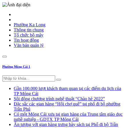
Phường Ka Long
Thông tin chung
Tổ chức bộ máy
Tin hoạt động
Văn bản quản lý
Phường Móng Cái 1
Gần 100.000 lượt khách tham quan tại các điểm du lịch của
TP Móng Cái
Sôi động chương trình nghệ thuật “Chào hè 2022”
Đặc sắc các gian hàng “Hội chợ quê” tại phố đi bộ phường
Trần Phú
Có một Móng Cái xưa tại gian hàng của Trung tâm giáo dục
nghề nghiệp - GDTX TP Móng Cái
Ấn tượng với gian hàng trưng bày sách tại Phố đi bộ Trần