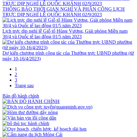
THÔNG BÁO THỜI GIAN NGHỈ VÀ PHÂN CÔNG LỊCH
TRỰC DỊP NGHỈ LỄ QUỐC KHÁNH 02/9/2023
Lịch trực dịp nghỉ lễ Giỗ tổ Hùng Vương, Giải phóng Miền nam
30/4 và Quốc tế lao động 01/5 năm 2023
Dự kiến chương trình công tác của Thường trực UBND phường (từ
ngày 10-16/4/2023)
1
2
3
Trang sau
Bản đồ hành chính