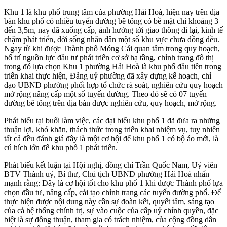
Khu 1 là khu phố trung tâm của phường Hải Hoà, hiện nay trên địa
bàn khu phố có nhiều tuyến đường bê tông có bề mặt chỉ khoảng 3
đến 3,5m, nay đã xuống cấp, ảnh hưởng tới giao thông đi lại, kinh tế
chậm phát triển, đời sống nhân dân một số khu vực chưa đồng đều.
Ngay từ khi được Thành phố Móng Cái quan tâm trong quy hoạch,
bố trí nguồn lực đầu tư phát triển cơ sở hạ tầng, chỉnh trang đô thị
trong đó lựa chọn Khu 1 phường Hải Hoà là khu phố đầu tiên trong
triển khai thực hiện, Đảng uỷ phường đã xây dựng kế hoạch, chỉ
đạo UBND phường phối hợp tổ chức rà soát, nghiên cứu quy hoạch
mở rộng nâng cấp một số tuyến đường. Theo đó sẽ có 07 tuyến
đường bê tông trên địa bàn được nghiên cứu, quy hoạch, mở rộng.
Phát biểu tại buổi làm việc, các đại biểu khu phố 1 đã đưa ra những
thuận lợi, khó khăn, thách thức trong triển khai nhiệm vụ, tuy nhiên
tất cả đều đánh giá đây là một cơ hội để khu phố 1 có bộ áo mới, là
cú hích lớn để khu phố 1 phát triển.
Phát biểu kết luận tại Hội nghị, đồng chí Trần Quốc Nam, Uỷ viên
BTV Thành uỷ, Bí thư, Chủ tịch UBND phường Hải Hoà nhấn
mạnh rằng: Đây là cơ hội tốt cho khu phố 1 khi được Thành phố lựa
chọn đầu tư, nâng cấp, cải tạo chỉnh trang các tuyến đường phố. Để
thực hiện được nội dung này cần sự đoàn kết, quyết tâm, sáng tạo
của cả hệ thống chính trị, sự vào cuộc của cấp uỷ chính quyền, đặc
biệt là sự đồng thuận, tham gia có trách nhiệm, của cộng đồng dân