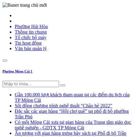
Phường Hải Hòa
Thông tin chung
Tổ chức bộ máy
Tin hoạt động
Văn bản quản lý
Phường Móng Cái 1
Gần 100.000 lượt khách tham quan tại các điểm du lịch của
TP Móng Cái
Sôi động chương trình nghệ thuật “Chào hè 2022”
Đặc sắc các gian hàng “Hội chợ quê” tại phố đi bộ phường
Trần Phú
Có một Móng Cái xưa tại gian hàng của Trung tâm giáo dục
nghề nghiệp - GDTX TP Móng Cái
Ấn tượng với gian hàng trưng bày sách tại Phố đi bộ Trần