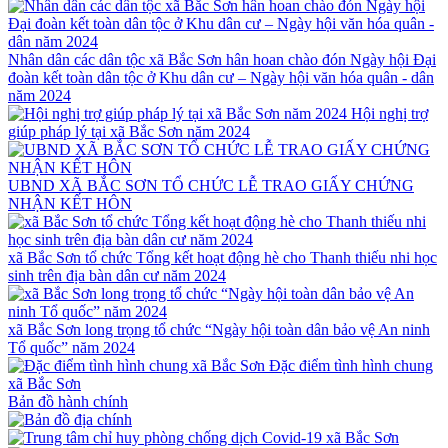
Nhân dân các dân tộc xã Bắc Sơn hân hoan chào đón Ngày hội Đại
đoàn kết toàn dân tộc ở Khu dân cư – Ngày hội văn hóa quân - dân
năm 2024
Hội nghị trợ
giúp pháp lý tại xã Bắc Sơn năm 2024
UBND XÃ BẮC SƠN TỔ CHỨC LỄ TRAO GIẤY CHỨNG
NHẬN KẾT HÔN
xã Bắc Sơn tổ chức Tổng kết hoạt động hè cho Thanh thiếu nhi học
sinh trên địa bàn dân cư năm 2024
xã Bắc Sơn long trọng tổ chức “Ngày hội toàn dân bảo vệ An ninh
Tổ quốc” năm 2024
Đặc điểm tình hình chung
xã Bắc Sơn
Bản đồ hành chính