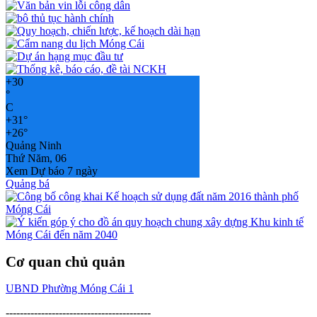
+
30
°
C
+
31°
+
26°
Quảng Ninh
Thứ Năm, 06
Xem Dự báo 7 ngày
Quảng bá
Cơ quan chủ quản
UBND Phường Móng Cái 1
-----------------------------------------