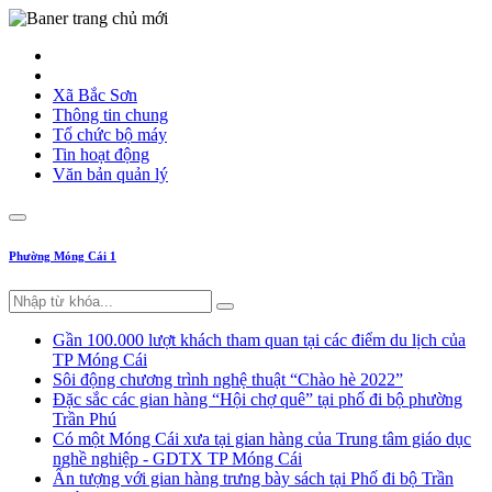
Xã Bắc Sơn
Thông tin chung
Tổ chức bộ máy
Tin hoạt động
Văn bản quản lý
Phường Móng Cái 1
Gần 100.000 lượt khách tham quan tại các điểm du lịch của
TP Móng Cái
Sôi động chương trình nghệ thuật “Chào hè 2022”
Đặc sắc các gian hàng “Hội chợ quê” tại phố đi bộ phường
Trần Phú
Có một Móng Cái xưa tại gian hàng của Trung tâm giáo dục
nghề nghiệp - GDTX TP Móng Cái
Ấn tượng với gian hàng trưng bày sách tại Phố đi bộ Trần