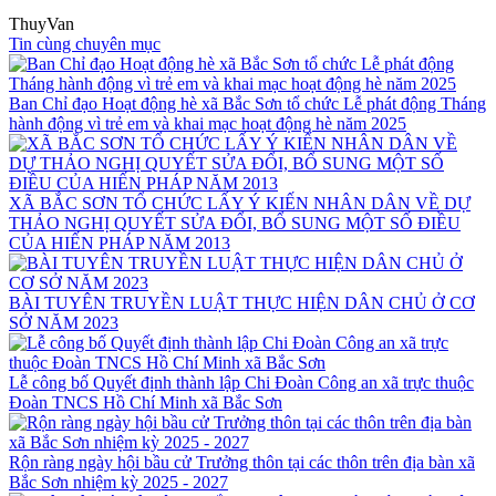
ThuyVan
Tin cùng chuyên mục
Ban Chỉ đạo Hoạt động hè xã Bắc Sơn tổ chức Lễ phát động Tháng
hành động vì trẻ em và khai mạc hoạt động hè năm 2025
XÃ BẮC SƠN TỔ CHỨC LẤY Ý KIẾN NHÂN DÂN VỀ DỰ
THẢO NGHỊ QUYẾT SỬA ĐỔI, BỔ SUNG MỘT SỐ ĐIỀU
CỦA HIẾN PHÁP NĂM 2013
BÀI TUYÊN TRUYỀN LUẬT THỰC HIỆN DÂN CHỦ Ở CƠ
SỞ NĂM 2023
Lễ công bố Quyết định thành lập Chi Đoàn Công an xã trực thuộc
Đoàn TNCS Hồ Chí Minh xã Bắc Sơn
Rộn ràng ngày hội bầu cử Trưởng thôn tại các thôn trên địa bàn xã
Bắc Sơn nhiệm kỳ 2025 - 2027