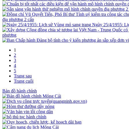
địa phương 2 cấp
Ngày 25/4/1955: Lị
phương
1
2
3
4
5
Trang sau
Trang cuối
Bản đồ hành chính