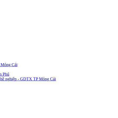
P Móng Cái
ần Phú
 nghề nghiệp - GDTX TP Móng Cái