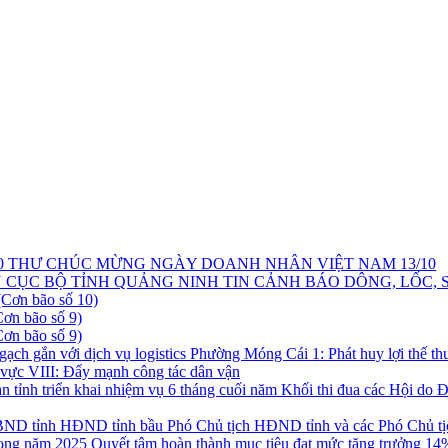
THƯ CHÚC MỪNG NGÀY DOANH NHÂN VIỆT NAM 13/10
TIN CẢNH BÁO DÔNG, LỐC, 
ơn bão số 10)
n bão số 9)
n bão số 9)
Phường Móng Cái 1: Phát huy lợi thế thư
vực VIII: Đẩy mạnh công tác dân vận
Khối thi đua các Hội do Đ
HĐND tỉnh bầu Phó Chủ tịch HĐND tỉnh và các Phó Chủ t
Quyết tâm hoàn thành mục tiêu đạt mức tăng trưởng 14%