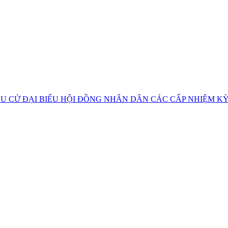
U CỬ ĐẠI BIỂU HỘI ĐỒNG NHÂN DÂN CÁC CẤP NHIỆM KỲ 