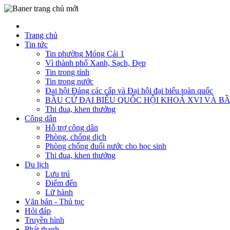
Trang chủ
Tin tức
Tin phường Móng Cái 1
Vì thành phố Xanh, Sạch, Đẹp
Tin trong tỉnh
Tin trong nước
Đại hội Đảng các cấp và Đại hội đại biểu toàn quốc
BẦU CỬ ĐẠI BIỂU QUỐC HỘI KHOÁ XVI VÀ BẦ
Thi đua, khen thưởng
Công dân
Hỗ trợ công dân
Phòng, chống dịch
Phòng chống đuối nước cho học sinh
Thi đua, khen thưởng
Du lịch
Lưu trú
Điểm đến
Lữ hành
Văn bản - Thủ tục
Hỏi đáp
Truyền hình
Phát thanh