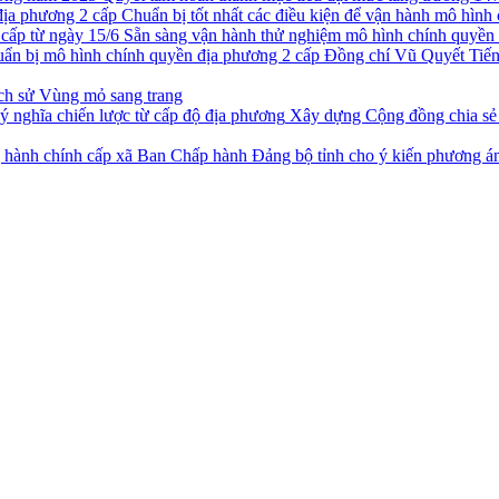
Chuẩn bị tốt nhất các điều kiện để vận hành mô hình
Sẵn sàng vận hành thử nghiệm mô hình chính quyền 
Đồng chí Vũ Quyết Tiến,
ch sử Vùng mỏ sang trang
Xây dựng Cộng đồng chia sẻ t
Ban Chấp hành Đảng bộ tỉnh cho ý kiến phương án