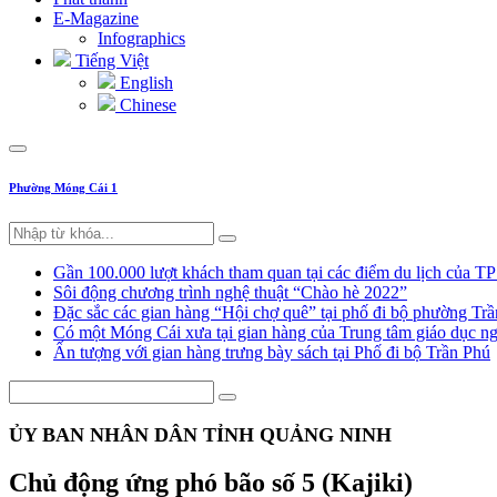
E-Magazine
Infographics
Tiếng Việt
English
Chinese
Phường Móng Cái 1
Gần 100.000 lượt khách tham quan tại các điểm du lịch của T
Sôi động chương trình nghệ thuật “Chào hè 2022”
Đặc sắc các gian hàng “Hội chợ quê” tại phố đi bộ phường Tr
Có một Móng Cái xưa tại gian hàng của Trung tâm giáo dục
Ấn tượng với gian hàng trưng bày sách tại Phố đi bộ Trần Phú
ỦY BAN NHÂN DÂN TỈNH QUẢNG NINH
Chủ động ứng phó bão số 5 (Kajiki)