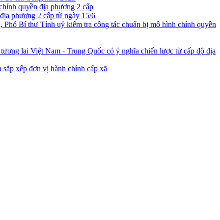
 chính quyền địa phương 2 cấp
địa phương 2 cấp từ ngày 15/6
 Phó Bí thư Tỉnh uỷ kiểm tra công tác chuẩn bị mô hình chính quyền
ương lai Việt Nam - Trung Quốc có ý nghĩa chiến lược từ cấp độ địa
 sắp xếp đơn vị hành chính cấp xã