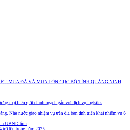
SÉT, MƯA ĐÁ VÀ MƯA LỚN CỤC BỘ TỈNH QUẢNG NINH
ơng mại biên giới chính ngạch gắn với dịch vụ logistics
ảng, Nhà nước giao nhiệm vụ trên địa bàn tỉnh triển khai nhiệm vụ 6
ịch UBND tỉnh
 trở lên trong năm 2025