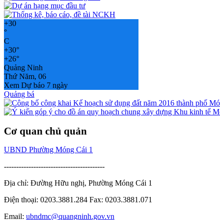
+
30
°
C
+
30°
+
26°
Quảng Ninh
Thứ Năm, 06
Xem Dự báo 7 ngày
Quảng bá
Cơ quan chủ quản
UBND Phường Móng Cái 1
-----------------------------------------
Địa chỉ: Đường Hữu nghị, Phường Móng Cái 1
Điện thoại: 0203.3881.284 Fax: 0203.3881.071
Email:
ubndmc@quangninh.gov.vn