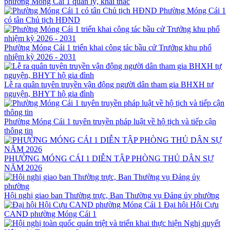
phường Móng Cái 1 quản lý, khai thác
Phường Móng Cái 1
có tân Chủ tịch HĐND
Phường Móng Cái 1 triển khai công tác bầu cử Trưởng khu phố
nhiệm kỳ 2026 - 2031
Lễ ra quân tuyên truyền vận động người dân tham gia BHXH tự
nguyện, BHYT hộ gia đình
Phường Móng Cái 1 tuyên truyền pháp luật về hộ tịch và tiếp cận
thông tin
PHƯỜNG MÓNG CÁI 1 DIỄN TẬP PHÒNG THỦ DÂN SỰ
NĂM 2026
Hội nghị giao ban Thường trực, Ban Thường vụ Đảng ủy phường
Đại hội Hội Cựu
CAND phường Móng Cái 1