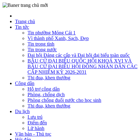
Trang chủ
Tin tức
Tin phường Móng Cái 1
Vì thành phố Xanh, Sạch, Đẹp
Tin trong tỉnh
Tin trong nước
Đại hội Đảng các cấp và Đại hội đại biểu toàn quốc
BẦU CỬ ĐẠI BIỂU QUỐC HỘI KHOÁ XVI VÀ
BẦU CỬ ĐẠI BIỂU HỘI ĐỒNG NHÂN DÂN CÁC
CẤP NHIỆM KỲ 2026-2031
Thi đua, khen thưởng
Công dân
Hỗ trợ công dân
Phòng, chống dịch
Phòng chống đuối nước cho học sinh
Thi đua, khen thưởng
Du lịch
Lưu trú
Điểm đến
Lữ hành
Văn bản - Thủ tục
Hỏi đáp