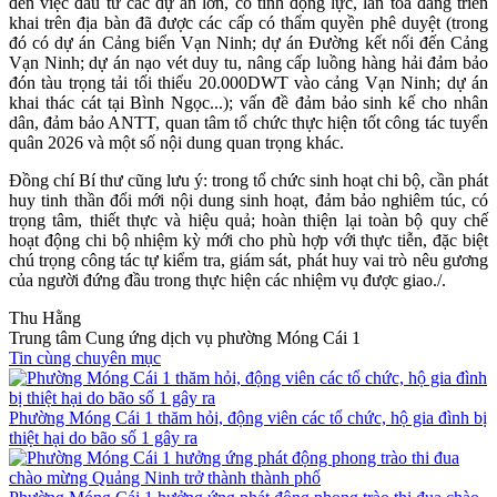
đến việc đầu tư các dự án lớn, có tính động lực, lan tỏa đang triển
khai trên địa bàn đã được các cấp có thẩm quyền phê duyệt (trong
đó có dự án Cảng biển Vạn Ninh; dự án Đường kết nối đến Cảng
Vạn Ninh; dự án nạo vét duy tu, nâng cấp luồng hàng hải đảm bảo
đón tàu trọng tải tối thiểu 20.000DWT vào cảng Vạn Ninh; dự án
khai thác cát tại Bình Ngọc...); vấn đề đảm bảo sinh kế cho nhân
dân, đảm bảo ANTT, quan tâm tổ chức thực hiện tốt công tác tuyển
quân 2026 và một số nội dung quan trọng khác.
Đồng chí Bí thư cũng lưu ý: trong tổ chức sinh hoạt chi bộ, cần phát
huy tinh thần đổi mới nội dung sinh hoạt, đảm bảo nghiêm túc, có
trọng tâm, thiết thực và hiệu quả; hoàn thiện lại toàn bộ quy chế
hoạt động chi bộ nhiệm kỳ mới cho phù hợp với thực tiễn, đặc biệt
chú trọng công tác tự kiểm tra, giám sát, phát huy vai trò nêu gương
của người đứng đầu trong thực hiện các nhiệm vụ được giao./.
Thu Hằng
Trung tâm Cung ứng dịch vụ phường Móng Cái 1
Tin cùng chuyên mục
Phường Móng Cái 1 thăm hỏi, động viên các tổ chức, hộ gia đình bị
thiệt hại do bão số 1 gây ra