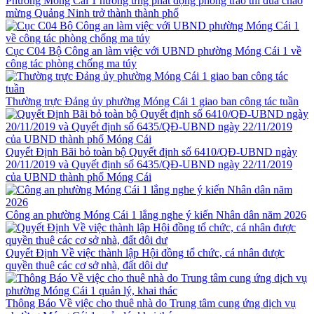
Phường Móng Cái 1 hưởng ứng phát động phong trào thi đua chào
mừng Quảng Ninh trở thành thành phố
Cục C04 Bộ Công an làm việc với UBND phường Móng Cái 1 về
công tác phòng chống ma túy
Thường trực Đảng ủy phường Móng Cái 1 giao ban công tác tuần
Quyết Định Bãi bỏ toàn bộ Quyết định số 6410/QĐ-UBND ngày
20/11/2019 và Quyết định số 6435/QĐ-UBND ngày 22/11/2019
của UBND thành phố Móng Cái
Công an phường Móng Cái 1 lắng nghe ý kiến Nhân dân năm 2026
Quyết Định Về việc thành lập Hội đồng tổ chức, cá nhân được
quyền thuê các cơ sở nhà, đất dôi dư
Thông Báo Về việc cho thuê nhà do Trung tâm cung ứng dịch vụ