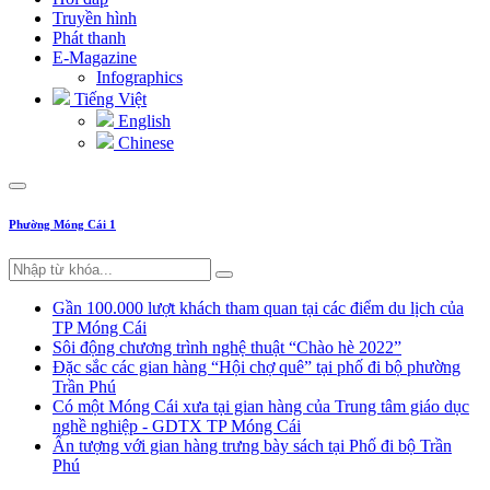
Truyền hình
Phát thanh
E-Magazine
Infographics
Tiếng Việt
English
Chinese
Phường Móng Cái 1
Gần 100.000 lượt khách tham quan tại các điểm du lịch của
TP Móng Cái
Sôi động chương trình nghệ thuật “Chào hè 2022”
Đặc sắc các gian hàng “Hội chợ quê” tại phố đi bộ phường
Trần Phú
Có một Móng Cái xưa tại gian hàng của Trung tâm giáo dục
nghề nghiệp - GDTX TP Móng Cái
Ấn tượng với gian hàng trưng bày sách tại Phố đi bộ Trần
Phú