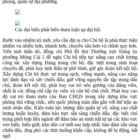
phòng, quân sự địa phương.
Các đại biểu phát biểu tham luận tại đại hội
Bước vào nhiệm kỳ mới, yêu cầu đặt ra cho Chi bộ là phải thực hiện
nhiệm vụ nhiều hơn, nhanh hơn, chuyên sâu hơn và chính quy hơn.
Trên tinh thần đó, đồng chí Phó Bí thư Thường trực Đảng ủy
phường Móng Cái 1 đề nghị Chi bộ tiếp tục nâng cao chất lượng
công tác xây dựng Đảng trong chi bộ, đặc biệt trong sinh hoạt
chuyên đề, phát huy tinh thần tự phê bình, giữ gìn đoàn kết nội bộ;
Xây dựng Chi bộ thực sự trong sạch, vững mạnh, nâng cao năng
lực lãnh đạo và sức chiến đấu; giữ vững nguyên tắc tập trung dân
chủ, đoàn kết nội bộ, phát huy vai trò nêu gương của đảng viên,
nhất là các đồng chí cấp ủy viên và cán bộ chủ chốt. Phát huy cao
độ vai trò tham mưu của Ban CHQS trong xây dựng khu vực
phòng thủ vững chắc, nền quốc phòng toàn dân gắn với thế trận an
ninh nhân dân. Kiện toàn lực lượng dân quân tự vệ, nâng cao chất
lượng huấn luyện, đảm bảo trực sẵn sàng chiến đấu, đặc biệt chú
trọng phối hợp liên ngành để đảm bảo an ninh trật tự tại các khu vực
ven biển, biên giới, khu dân cư mới sau hợp nhất. bảo đảm sẵn sàng
chiến đấu, ứng phó các tình huống khẩn cấp, không để bị động, bất
ngờ.