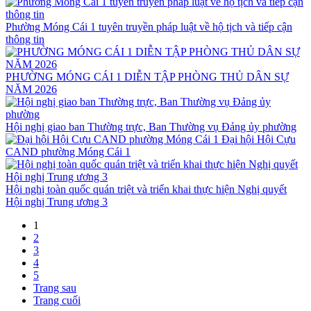
Phường Móng Cái 1 tuyên truyền pháp luật về hộ tịch và tiếp cận
thông tin
PHƯỜNG MÓNG CÁI 1 DIỄN TẬP PHÒNG THỦ DÂN SỰ
NĂM 2026
Hội nghị giao ban Thường trực, Ban Thường vụ Đảng ủy phường
Đại hội Hội Cựu
CAND phường Móng Cái 1
Hội nghị toàn quốc quán triệt và triển khai thực hiện Nghị quyết
Hội nghị Trung ương 3
1
2
3
4
5
Trang sau
Trang cuối