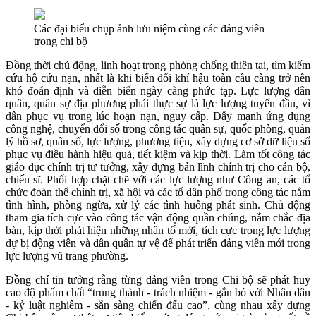
Các đại biểu chụp ảnh lưu niệm cùng các đảng viên
trong chi bộ
Đồng thời chủ động, linh hoạt trong phòng chống thiên tai, tìm kiếm
cứu hộ cứu nạn, nhất là khi biến đổi khí hậu toàn cầu càng trở nên
khó đoán định và diễn biến ngày càng phức tạp. Lực lượng dân
quân, quân sự địa phương phải thực sự là lực lượng tuyến đầu, vì
dân phục vụ trong lúc hoạn nạn, nguy cấp. Đẩy mạnh ứng dụng
công nghệ, chuyển đổi số trong công tác quân sự, quốc phòng, quản
lý hồ sơ, quân số, lực lượng, phương tiện, xây dựng cơ sở dữ liệu số
phục vụ điều hành hiệu quả, tiết kiệm và kịp thời. Làm tốt công tác
giáo dục chính trị tư tưởng, xây dựng bản lĩnh chính trị cho cán bộ,
chiến sĩ. Phối hợp chặt chẽ với các lực lượng như Công an, các tổ
chức đoàn thể chính trị, xã hội và các tổ dân phố trong công tác nắm
tình hình, phòng ngừa, xử lý các tình huống phát sinh. Chủ động
tham gia tích cực vào công tác vận động quần chúng, nắm chắc địa
bàn, kịp thời phát hiện những nhân tố mới, tích cực trong lực lượng
dự bị động viên và dân quân tự vệ để phát triển đảng viên mới trong
lực lượng vũ trang phường.
Đồng chí tin tưởng rằng từng đảng viên trong Chi bộ sẽ phát huy
cao độ phẩm chất “trung thành - trách nhiệm - gắn bó với Nhân dân
- kỷ luật nghiêm - sẵn sàng chiến đấu cao”, cùng nhau xây dựng