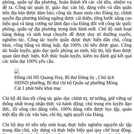
phòng, quân sự địa phương, hoàn thành tốt các chỉ tiêu, nhiệm vụ
đề ra. Công tác quản lý, giáo dục cán bộ, đảng viên và dân quân
trên địa bàn được đảm bảo; công tác tham mưu cho Đảng ủy, chính
quyền địa phương không ngừng được cải thiện, từng bước nâng cao
hiệu quả và tăng cường sự lãnh đạo của Đảng đối với công tác quốc
phòng, quân sự địa phương trong tình hình mới. Chế độ sinh hoạt
hàng tháng và sinh hoạt chuyên đề được duy trì thường xuyên,
nghiêm túc. Công tác tuyển quân được thực hiện dân chủ, công
khai, công bằng và đúng luật, đạt 100% chỉ tiêu được giao. Công
tác huấn luyện, giáo dục quốc phòng an ninh, hội thi, hội thao được
quan tâm thực hiện. Kết thúc huấn luyện, kiểm tra đánh giá kết quả
các môn đạt 100% yêu cầu.
Đồng chí Hồ Quang Huy, Bí thư Đảng ủy , Chủ tịch
HĐND phường, Bí thư chi bộ Quân sự phường Móng
Cái 1 phát biểu khai mạc
Chi bộ đã làm tốt công tác giáo dục chính trị, tư tưởng, giữ vững sự
thống nhất trong nhận thức và hành động; chú trọng rèn luyện đạo
đức, lối sống cho đảng viên. 100% đảng viên được học tập, quán
triệt đầy đủ các văn bản, chỉ thị, nghị quyết của Đảng.
Chi bộ duy trì nền nếp sinh hoạt, thực hiện nghiêm nguyên tắc tập
trung dân chủ, xây dựng và thực hiện hiệu quả quy chế hoạt động.