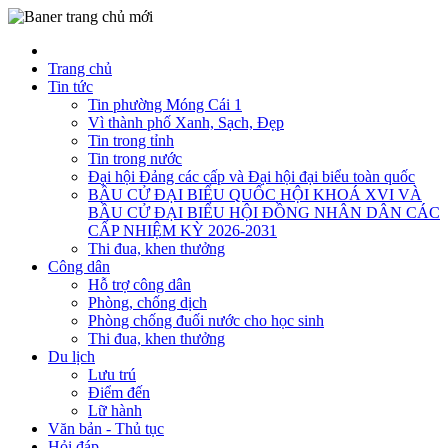
Trang chủ
Tin tức
Tin phường Móng Cái 1
Vì thành phố Xanh, Sạch, Đẹp
Tin trong tỉnh
Tin trong nước
Đại hội Đảng các cấp và Đại hội đại biểu toàn quốc
BẦU CỬ ĐẠI BIỂU QUỐC HỘI KHOÁ XVI VÀ
BẦU CỬ ĐẠI BIỂU HỘI ĐỒNG NHÂN DÂN CÁC
CẤP NHIỆM KỲ 2026-2031
Thi đua, khen thưởng
Công dân
Hỗ trợ công dân
Phòng, chống dịch
Phòng chống đuối nước cho học sinh
Thi đua, khen thưởng
Du lịch
Lưu trú
Điểm đến
Lữ hành
Văn bản - Thủ tục
Hỏi đáp