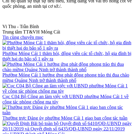
Chi bộ quân sự thật sự tiêu biểu, xứng đáng với vai trò nòng cốt về
quốc phòng, an ninh tại cơ sở./.
Vi Thu - Trần Bình
Trung tâm TT&VH Móng Cái
Tin cùng chuyên mục
Phường Móng Cái 1 thăm hỏi, động viên các tổ chức, hộ gia đình bị
thiệt hại do bão số 1 gây ra
Phường Móng Cái 1 hưởng ứng phát động phong trào thi đua chào
mừng Quảng Ninh trở thành thành phố
Cục C04 Bộ Công an làm việc với UBND phường Móng Cái 1 về
công tác phòng chống ma túy
Thường trực Đảng ủy phường Móng Cái 1 giao ban công tác tuần