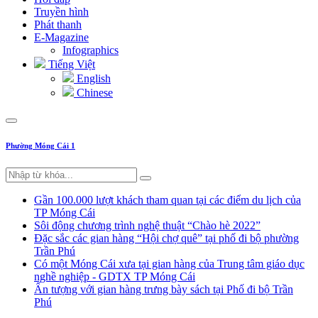
Truyền hình
Phát thanh
E-Magazine
Infographics
Tiếng Việt
English
Chinese
Phường Móng Cái 1
Gần 100.000 lượt khách tham quan tại các điểm du lịch của
TP Móng Cái
Sôi động chương trình nghệ thuật “Chào hè 2022”
Đặc sắc các gian hàng “Hội chợ quê” tại phố đi bộ phường
Trần Phú
Có một Móng Cái xưa tại gian hàng của Trung tâm giáo dục
nghề nghiệp - GDTX TP Móng Cái
Ấn tượng với gian hàng trưng bày sách tại Phố đi bộ Trần
Phú