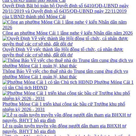
Quyết Định Bãi bỏ toàn bộ Quyết định số 6410/QĐ-UBND ngày
20/11/2019 và Quyết định số 6435/QĐ-UBND ngày 22/11/2019
của UBND thành phố Móng Cái
Công an phường Móng Cái 1 lắng nghe ý kiến Nhân dân năm 2026
Quyết Định Về việc thành lập Hội đồng tổ chức, cá nhân được
quyền thuê các cơ sở nhà, đất dôi dư
Thông Báo Về việc cho thuê nhà do Trung tâm cung ứng dịch vụ
phường Móng Cái 1 quản lý, khai thác
Phường Móng Cái 1
có tân Chủ tịch HĐND
Phường Móng Cái 1 triển khai công tác bầu cử Trưởng khu phố
nhiệm kỳ 2026 - 2031
Lễ ra quân tuyên truyền vận động người dân tham gia BHXH tự
nguyện, BHYT hộ gia đình