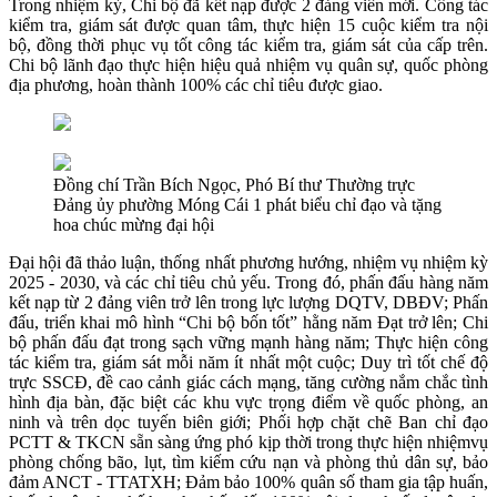
Trong nhiệm kỳ, Chi bộ đã kết nạp được 2 đảng viên mới. Công tác
kiểm tra, giám sát được quan tâm, thực hiện 15 cuộc kiểm tra nội
bộ, đồng thời phục vụ tốt công tác kiểm tra, giám sát của cấp trên.
Chi bộ lãnh đạo thực hiện hiệu quả nhiệm vụ quân sự, quốc phòng
địa phương, hoàn thành 100% các chỉ tiêu được giao.
Đồng chí Trần Bích Ngọc, Phó Bí thư Thường trực
Đảng ủy phường Móng Cái 1 phát biểu chỉ đạo và tặng
hoa chúc mừng đại hội
Đại hội đã thảo luận, thống nhất phương hướng, nhiệm vụ nhiệm kỳ
2025 - 2030, và các chỉ tiêu chủ yếu. Trong đó, phấn đấu hàng năm
kết nạp từ 2 đảng viên trở lên trong lực lượng DQTV, DBĐV; Phấn
đấu, triển khai mô hình “Chi bộ bốn tốt” hằng năm Đạt trở lên; Chi
bộ phấn đấu đạt trong sạch vững mạnh hàng năm; Thực hiện công
tác kiểm tra, giám sát mỗi năm ít nhất một cuộc; Duy trì tốt chế độ
trực SSCĐ, đề cao cảnh giác cách mạng, tăng cường nắm chắc tình
hình địa bàn, đặc biệt các khu vực trọng điểm về quốc phòng, an
ninh và trên dọc tuyến biên giới; Phối hợp chặt chẽ Ban chỉ đạo
PCTT & TKCN sẵn sàng ứng phó kịp thời trong thực hiện nhiệmvụ
phòng chống bão, lụt, tìm kiếm cứu nạn và phòng thủ dân sự, bảo
đảm ANCT - TTATXH; Đảm bảo 100% quân số tham gia tập huấn,