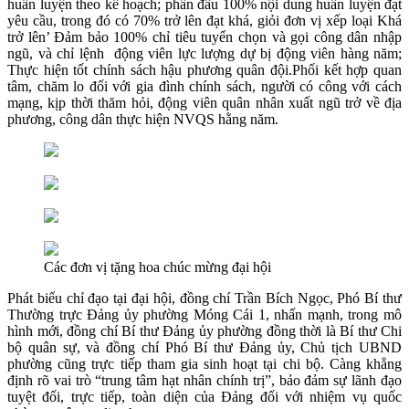
huấn luyện theo kế hoạch; phấn đấu 100% nội dung huấn luyện đạt
yêu cầu, trong đó có 70% trở lên đạt khá, giỏi đơn vị xếp loại Khá
trở lên’ Đảm bảo 100% chỉ tiêu tuyển chọn và gọi công dân nhập
ngũ, và chỉ lệnh động viên lực lượng dự bị động viên hàng năm;
Thực hiện tốt chính sách hậu phương quân đội.Phối kết hợp quan
tâm, chăm lo đối với gia đình chính sách, người có công với cách
mạng, kịp thời thăm hỏi, động viên quân nhân xuất ngũ trở về địa
phương, công dân thực hiện NVQS hằng năm.
Các đơn vị tặng hoa chúc mừng đại hội
Phát biểu chỉ đạo tại đại hội, đồng chí Trần Bích Ngọc, Phó Bí thư
Thường trực Đảng ủy phường Móng Cái 1, nhấn mạnh, trong mô
hình mới, đồng chí Bí thư Đảng ủy phường đồng thời là Bí thư Chi
bộ quân sự, và đồng chí Phó Bí thư Đảng ủy, Chủ tịch UBND
phường cũng trực tiếp tham gia sinh hoạt tại chi bộ. Càng khẳng
định rõ vai trò “trung tâm hạt nhân chính trị”, bảo đảm sự lãnh đạo
tuyệt đối, trực tiếp, toàn diện của Đảng đối với nhiệm vụ quốc