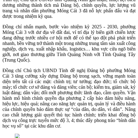
dương những thành tích mà Đảng bộ, chính quyền, lực lượng vũ
trang và nhân dân phường Móng Cái 3 đã nỗ lực phấn đấu và đạt
được trong nhiệm kỳ qua.
Đồng chí nhấn mạnh, bước vào nhiệm kỳ 2025 - 2030, phường
Móng Cái 3 với dư địa về đất đai, ví trí địa lý biên giới chiến lược
đang đứng trước nhiều cơ hội mới để có thể tạo đột phá phát triển
nhanh, bền vững trở thành một trong những trung tâm sản xuất công
nghiệp, dịch vụ, xuất nhập khẩu, logistics… khu vực cửa ngõ biên
giới, nơi giao thương giữa Tỉnh Quảng Ninh với Tỉnh Quảng Tây
(Trung Quốc).
Đồng chí Chủ tịch UBND Tỉnh đề nghị Đảng bộ phường Móng
Cái 3 tăng cường xây dựng Đảng bộ trong sạch, vững mạnh toàn
diện trên tất cả các mặt: chính trị; tư tưởng; đạo đức; tổ chức bộ
máy; tổ chức cơ sở đảng và đảng viên; cán bộ; kiểm tra, giám sát, kỷ
luật đảng; dân vận; đổi mới phương thức lãnh đạo, cầm quyền. Vận
hành mô hình chính quyền địa phương 2 cấp bảo đảm hiệu năng,
hiệu lực, hiệu quả; nâng cao năng lực quản trị, quản lý và điều hành
của chính quyền bảo đảm thực sự “của dân, do dân, vì dân”. Nâng
cao chất lượng giải quyết thủ tục hành chính; triển khai đồng bộ
dịch vụ công trực tuyến mức độ 3, 4; thúc đẩy phong trào “bình dân
học vụ số” tại các khu dân cư.