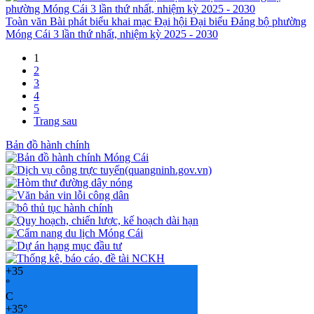
Toàn văn Bài phát biểu khai mạc Đại hội Đại biểu Đảng bộ phường
Móng Cái 3 lần thứ nhất, nhiệm kỳ 2025 - 2030
1
2
3
4
5
Trang sau
Bản đồ hành chính
+
35
°
C
+
35°