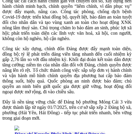
Công tác cải cách hành chính gắn với chuyển đổi số, xây dựng nền
hành chính minh bạch, chính quyền “liêm chính, vì dân phục vụ”
được đẩy mạnh, nâng cao. Công tác phòng, chống dịch bệnh
Covid-19 được triển khai đồng bộ, quyết liệt, bảo đảm an toàn tuyệt
đối cho nhân dân và tạo vùng xanh an toàn cho hoạt động XNK
nông lâm thuỷ sản. Chú trọng chăm lo bảo đảm an sinh, phúc lợi xã
hội; phát triển toàn diện các lĩnh vực văn hoá, xã hội, con người,
không còn hộ nghèo, hộ cận nghèo.
Công tác xây dựng, chỉnh đốn Đảng được đẩy mạnh toàn diện,
đồng bộ; tỷ lệ phát triển đảng viên tăng nhanh đến cuối nhiệm kỳ
gấp 2,76 lần so với đầu nhiệm kỳ. Khối đại đoàn kết toàn dân được
tăng cường; niềm tin của nhân dân đối với Đảng, chính quyền được
nâng lên rõ rệt. Tổ chức thành công việc sắp xếp đơn vị hành chính
và vận hành mô hình chính quyền địa phương hai cấp bảo đảm
thông suốt, hiệu quả. Quốc phòng an ninh được bảo đảm; chủ
quyền an ninh biên giới quốc gia được giữ vững, hoạt động đối
ngoại được mở rộng, đi vào chiều sâu.
Đây là nền tảng vững chắc để Đảng bộ phường Móng Cái 3 vừa
được thành lập từ ngày 01/7/2025, trên cơ sở sắp xếp 2 Đảng bộ xã,
phường (Hải Yên, Hải Đông) - tiếp tục phát triển nhanh, bền vững
trong giai đoạn mới.