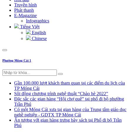
Truyền hình
Phát thanh
E-Magazine
Infographics
Tiếng Việt
English
Chinese
Phường Móng Cái 1
Gần 100.000 lượt khách tham quan tại các điểm du lịch của
TP Móng Cái
Sôi động chương trình nghệ thuật “Chào hè 2022”
Đặc sắc các gian hàng “Hội chợ quê” tại phố đi bộ phường
Trần Phú
Có một Móng Cái xưa tại gian hàng của Trung tâm giáo dục
nghề nghiệp - GDTX TP Móng Cái
Ấn tượng với gian hàng trưng bày sách tại Phố đi bộ Trần
Phú