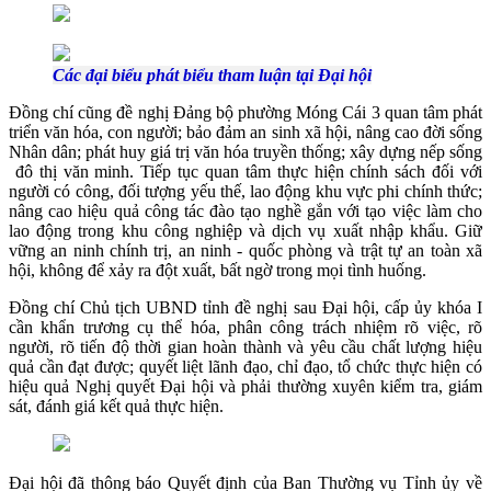
Các đại biểu phát biểu tham luận tại Đại hội
Đồng chí cũng đề nghị Đảng bộ phường Móng Cái 3 quan tâm phát
triển văn hóa, con người; bảo đảm an sinh xã hội, nâng cao đời sống
Nhân dân; phát huy giá trị văn hóa truyền thống; xây dựng nếp sống
đô thị văn minh. Tiếp tục quan tâm thực hiện chính sách đối với
người có công, đối tượng yếu thế, lao động khu vực phi chính thức;
nâng cao hiệu quả công tác đào tạo nghề gắn với tạo việc làm cho
lao động trong khu công nghiệp và dịch vụ xuất nhập khẩu. Giữ
vững an ninh chính trị, an ninh - quốc phòng và trật tự an toàn xã
hội, không để xảy ra đột xuất, bất ngờ trong mọi tình huống.
Đồng chí Chủ tịch UBND tỉnh đề nghị sau Đại hội, cấp ủy khóa I
cần khẩn trương cụ thể hóa, phân công trách nhiệm rõ việc, rõ
người, rõ tiến độ thời gian hoàn thành và yêu cầu chất lượng hiệu
quả cần đạt được; quyết liệt lãnh đạo, chỉ đạo, tổ chức thực hiện có
hiệu quả Nghị quyết Đại hội và phải thường xuyên kiểm tra, giám
sát, đánh giá kết quả thực hiện.
Đại hội đã thông báo Quyết định của Ban Thường vụ Tỉnh ủy về