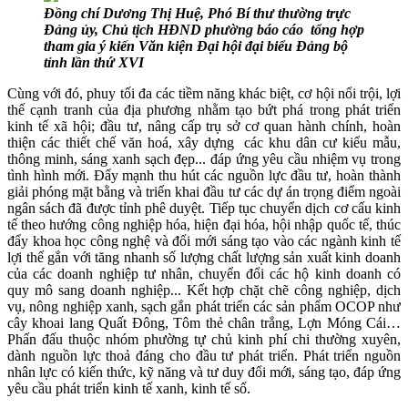
Đồng chí Dương Thị Huệ, Phó Bí thư thường trực
Đảng ủy, Chủ tịch HĐND phường báo cáo tổng hợp
tham gia ý kiến Văn kiện Đại hội đại biểu Đảng bộ
tỉnh lần thứ XVI
Cùng với đó, phuy tối đa các tiềm năng khác biệt, cơ hội nổi trội, lợi
thế cạnh tranh của địa phương nhằm tạo bứt phá trong phát triển
kinh tế xã hội; đầu tư, nâng cấp trụ sở cơ quan hành chính, hoàn
thiện các thiết chế văn hoá, xây dựng các khu dân cư kiểu mẫu,
thông minh, sáng xanh sạch đẹp... đáp ứng yêu cầu nhiệm vụ trong
tình hình mới. Đẩy mạnh thu hút các nguồn lực đầu tư, hoàn thành
giải phóng mặt bằng và triển khai đầu tư các dự án trọng điểm ngoài
ngân sách đã được tỉnh phê duyệt. Tiếp tục chuyển dịch cơ cấu kinh
tế theo hướng công nghiệp hóa, hiện đại hóa, hội nhập quốc tế, thúc
đẩy khoa học công nghệ và đổi mới sáng tạo vào các ngành kinh tế
lợi thế gắn với tăng nhanh số lượng chất lượng sản xuất kinh doanh
của các doanh nghiệp tư nhân, chuyển đổi các hộ kinh doanh có
quy mô sang doanh nghiệp... Kết hợp chặt chẽ công nghiệp, dịch
vụ, nông nghiệp xanh, sạch gắn phát triển các sản phẩm OCOP như
cây khoai lang Quất Đông, Tôm thẻ chân trắng, Lợn Móng Cái…
Phấn đấu thuộc nhóm phường tự chủ kinh phí chi thường xuyên,
dành nguồn lực thoả đáng cho đầu tư phát triển. Phát triển nguồn
nhân lực có kiến thức, kỹ năng và tư duy đổi mới, sáng tạo, đáp ứng
yêu cầu phát triển kinh tế xanh, kinh tế số.