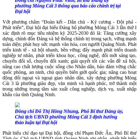
Đồng chí Nguyễn Phúc Vinh, Bí thư Đảng ủy
phường Móng Cái 3 thông qua báo cáo chính trị tại
Đại hội
Với phương châm “Đoàn kết - Dân chủ - Kỷ cương - Đột phá -
Phát triển”, Đại hội đại biểu Đảng bộ phường Móng Cái 3 lần thứ I
xác định rõ mục tiêu nhiệm kỳ 2025-2030 đó là: Tăng cường xây
dựng, chỉnh đốn Đảng và hệ thống chính trị trong sạch, vững mạnh
toàn diện; phát huy sức mạnh văn hóa, con người Quảng Ninh. Phát
triển kinh tế - xã hội nhanh, bền vững; đẩy mạnh phát triển doanh
nghiệp tư nhân, phát triển khoa học, công nghệ, đổi mới sáng tạo,
chuyển đổi số, chuyển đổi xanh; giải quyết tốt các vấn đề xã hội,
nâng cao chất lượng cuộc sống cho Nhân dân, bảo đảm vững chắc
quốc phòng, an ninh, chủ quyền biên giới quốc gia; nâng cao hoạt
động đối ngoại và ngoại giao nhân dân, xây dựng phường Móng
Cái 3 là phường giàu đẹp, văn minh và hạnh phúc, trở thành một
trong những trung tâm sản xuất công nghiệp, dịch vụ, xuất nhập
khẩu của tỉnh Quảng Ninh.
Đồng chí Đỗ Thị Hồng Nhung
,
Phó Bí thư Đảng ủy,
Chủ tịch UBND phường Móng Cái 3 định hướng
thảo luận tại Đại hội
Phát biểu chỉ đạo tại Đại hội, đồng chí Phạm Đức Ấn, Phó Bí thư
Tỉnh ủy, Chủ tịch UBND tỉnh Quảng Ninh ghi nhận, nhiệt liệt biểu