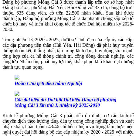
Đảng bộ phường Móng Cái 3 được thành lập trên cơ sở hợp nhất
Đảng bộ 2 xã, phường: Hải Yên, Hải Đông với 33 chi, đảng bộ trực
thuộc, 635 đảng viên, có trên 22.500 nhân khẩu. Sau khi được
thành lập, Đảng bộ phường Móng Cái 3 đã nhanh chóng sắp xếp tổ
chức bộ máy và triển khai công tác tổ chức Đại hội nhiệm kỳ 2025-
2030.
Trong nhiệm kỳ 2020 - 2025, dưới sự lãnh đạo của cấp ủy các cấp,
các địa phương tiền thân (Hải Yên, Hải Đông) đã phát huy truyền
thống đoàn kết, thống nhất, tập trung lãnh đạo, huy động sức mạnh
tổng hợp của cả hệ thống chính trị, cộng đồng doanh nghiệp, các
tầng lớp Nhân dân, phát huy lợi thế, khắc phục khó khăn đạt những
thành tựu quan trọng.
Đoàn Chủ tịch điều hành Đại hội
Các đại biểu dự Đại hội Đại biểu Đảng bộ phường
Móng Cái 3 lần thứ I, nhiệm kỳ 2025-2030
Kinh tế phường Móng Cái 3 phát triển ổn định, cơ cấu kinh tế
chuyển dịch theo hướng tăng dần tỷ trọng công nghiệp dịch vụ xuất
nhập khẩu; hoàn thành 43/46 chỉ tiêu nhiệm vụ trọng tâm thực hiện
nghị quyết đại hội đảng bộ các cấp nhiệm kỳ 2020 - 2025 với nhiều