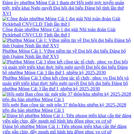
Đảng ủy phường Móng Cái 1 tham dự Hội nghị trực tuyến quán
triệt, triển khai Nghị quyết Đại hội đại biểu Đảng bộ tỉnh lần thứ
XVI
Công đoàn phường Móng Cái 1 đạt giải Nhì toàn đoàn Giải
Pickleball CNVCLĐ Tỉnh lần thứ I
Phường Móng Cái 1: Vững niềm tin về Đại hội đại biểu Đảng bộ
tỉnh Quảng Ninh lần thứ XVI
Phường Móng Cái 3 tổng kết công tác tổ chức, phục vụ Đại hội và
quán triệt triển khai thực hiện nghị quyết Đại hội đại biểu Đảng bộ
phường Móng Cái 3 lần thứ I, nhiệm kỳ 2025-2030
Hội nghị Ban công tác mặt trận 37 thôn/khu nhiệm kỳ 2025-2028
trên địa bàn phường Móng Cái 1
Đảng bộ phường Móng Cái 1: Tiên phong triển khai cấp thẻ đảng
viên gắn chip, đẩy mạnh mô hình lưu động phục vụ cơ sở