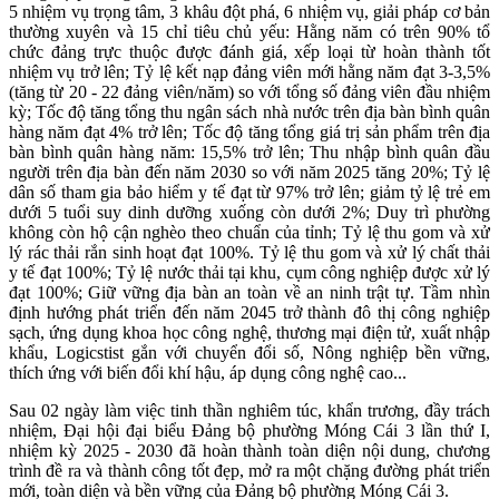
5 nhiệm vụ trọng tâm, 3 khâu đột phá, 6 nhiệm vụ, giải pháp cơ bản
thường xuyên và 15 chỉ tiêu chủ yếu: Hằng năm có trên 90% tổ
chức đảng trực thuộc được đánh giá, xếp loại từ hoàn thành tốt
nhiệm vụ trở lên; Tỷ lệ kết nạp đảng viên mới hằng năm đạt 3-3,5%
(tăng từ 20 - 22 đảng viên/năm) so với tổng số đảng viên đầu nhiệm
kỳ; Tốc độ tăng tổng thu ngân sách nhà nước trên địa bàn bình quân
hàng năm đạt 4% trở lên; Tốc độ tăng tổng giá trị sản phẩm trên địa
bàn bình quân hàng năm: 15,5% trở lên; Thu nhập bình quân đầu
người trên địa bàn đến năm 2030 so với năm 2025 tăng 20%; Tỷ lệ
dân số tham gia bảo hiểm y tế đạt từ 97% trở lên; giảm tỷ lệ trẻ em
dưới 5 tuổi suy dinh dưỡng xuống còn dưới 2%; Duy trì phường
không còn hộ cận nghèo theo chuẩn của tỉnh; Tỷ lệ thu gom và xử
lý rác thải rắn sinh hoạt đạt 100%. Tỷ lệ thu gom và xử lý chất thải
y tế đạt 100%; Tỷ lệ nước thải tại khu, cụm công nghiệp được xử lý
đạt 100%; Giữ vững địa bàn an toàn về an ninh trật tự. Tầm nhìn
định hướng phát triển đến năm 2045 trở thành đô thị công nghiệp
sạch, ứng dụng khoa học công nghệ, thương mại điện tử, xuất nhập
khẩu, Logicstist gắn với chuyển đổi số, Nông nghiệp bền vững,
thích ứng với biến đổi khí hậu, áp dụng công nghệ cao...
Sau 02 ngày làm việc tinh thần nghiêm túc, khẩn trương, đầy trách
nhiệm, Đại hội đại biểu Đảng bộ phường Móng Cái 3 lần thứ I,
nhiệm kỳ 2025 - 2030 đã hoàn thành toàn diện nội dung, chương
trình đề ra và thành công tốt đẹp, mở ra một chặng đường phát triển
mới, toàn diện và bền vững của Đảng bộ phường Móng Cái 3.