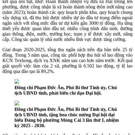
kết quả nổi bật, như: Hoàn thành nhiệm vụ đưa xã Hải Đông lên
phường, được công nhận là xã hoàn thành nông thôn mới nâng cao
(năm 2023); hoàn thành các quy hoạch phân khu, quy hoạch chung
xây dựng xã, đã thu hút được nhiều dự án đầu tư trọng điểm ngoài
ngân sách với tổng mức đầu tư dự kiến gần 3000 tỷ đồng. Hạ tầng
thiết yếu được quan tâm đầu tư; nhiều công trình dân sinh, đường
giao thông, điện, nước, trường học, trạm y tế được xây mới, nâng
cấp. Công tác quản lý nhà nước nhiều lĩnh vực được tăng cường.
Giai đoạn 2020-2025, tổng thu ngân sách trên địa bàn trên 25 tỷ
đồng. Trong 5 năm qua, công tác phối hợp thu hút số lao động vào
KCN Texhong, dịch vụ XNK năm sau cao hơn năm trước. Kết quả
giải quyết việc làm của 2 xã, phường là 6.502 lao động, tỷ lệ lao
động qua đào tạo là 89,2%.
Đồng chí Phạm Đức Ấn, Phó Bí thư Tỉnh ủy, Chủ
tịch UBND tỉnh, phát biểu chỉ đạo Đại hội.
Đồng chí Phạm Đức Ấn, Phó Bí thư Tỉnh ủy, Chủ
tịch UBND tỉnh, tặng hoa chúc mừng Đại hội đại
biểu Đảng bộ phường Móng Cái 3 lần thứ I, nhiệm
kỳ 2025 - 2030.