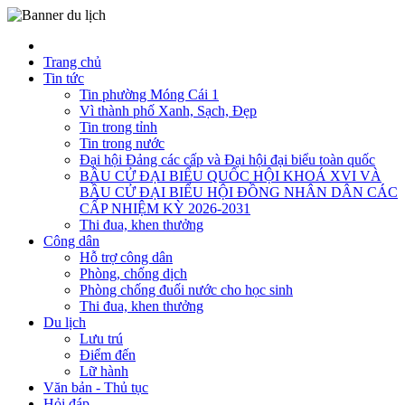
Trang chủ
Tin tức
Tin phường Móng Cái 1
Vì thành phố Xanh, Sạch, Đẹp
Tin trong tỉnh
Tin trong nước
Đại hội Đảng các cấp và Đại hội đại biểu toàn quốc
BẦU CỬ ĐẠI BIỂU QUỐC HỘI KHOÁ XVI VÀ
BẦU CỬ ĐẠI BIỂU HỘI ĐỒNG NHÂN DÂN CÁC
CẤP NHIỆM KỲ 2026-2031
Thi đua, khen thưởng
Công dân
Hỗ trợ công dân
Phòng, chống dịch
Phòng chống đuối nước cho học sinh
Thi đua, khen thưởng
Du lịch
Lưu trú
Điểm đến
Lữ hành
Văn bản - Thủ tục
Hỏi đáp