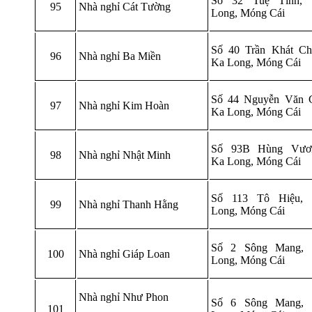
Số 32 Tuệ Tĩnh,
95
Nhà nghỉ Cát Tường
Long, Móng Cái
Số 40 Trần Khát Ch
96
Nhà nghỉ Ba Miền
Ka Long, Móng Cái
Số 44 Nguyễn Văn 
97
Nhà nghỉ Kim Hoàn
Ka Long, Móng Cái
Số 93B Hùng Vươ
98
Nhà nghỉ Nhật Minh
Ka Long, Móng Cái
Số 113 Tô Hiệu,
99
Nhà nghỉ Thanh Hằng
Long, Móng Cái
Số 2 Sông Mang,
100
Nhà nghỉ Giáp Loan
Long, Móng Cái
Nhà nghỉ Như Phon
Số 6 Sông Mang,
101