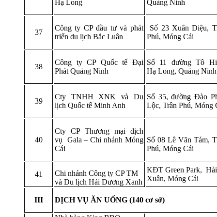
Hạ Long
Quảng Ninh
Công ty CP đầu tư và phát
Số 23 Xuân Diệu, T
37
triển du lịch Bắc Luân
Phú, Móng Cái
Công ty CP Quốc tế Đại
Số 11 đường Tô Hi
38
Phát Quảng Ninh
Hạ Long, Quảng Ninh
Cty TNHH XNK và Du
Số 35, đường Đào P
39
lịch Quốc tế Minh Anh
Lộc, Trần Phú, Móng 
Cty CP Thương mại dịch
40
vụ Gala – Chi nhánh Móng
Số 08 Lê Văn Tám, T
Cái
Phú, Móng Cái
KĐT Green Park, Hải
Chi nhánh Công ty CP TM
41
Xuân, Móng Cái
và Du lịch Hải Dương Xanh
III
DỊCH VỤ ĂN UỐNG (140 cơ sở)