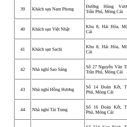
Đường Hùng Vươn
39
Khách sạn Nam Phong
Trần Phú, Móng Cái
Khu 8, Hải Hòa, M
40
Khách sạn Việt Nhật
Cái
Khu 8, Hải Hòa, M
41
Khách sạn Sachi
Cái
Số 27 Nguyễn Văn Tr
42
Nhà nghỉ Sao Sáng
Trần Phú, Móng Cái
Số 14 Đoàn Kết, T
43
Nhà nghỉ Hồng Hương
Phú, Móng Cái
Số 16 Đoàn Kết, T
44
Nhà nghỉ Tài Trang
Phú, Móng Cái