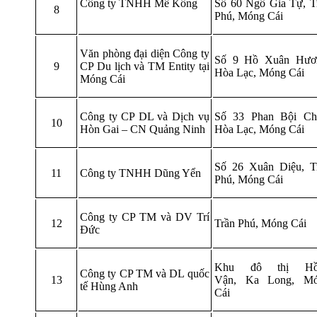
Công ty TNHH Mê Kông
Số 60 Ngô Gia Tự, T
8
Phú, Móng Cái
Văn phòng đại diện Công ty
Số 9 Hồ Xuân Hươ
9
CP Du lịch và TM Entity tại
Hòa Lạc, Móng Cái
Móng Cái
Công ty CP DL và Dịch vụ
Số 33 Phan Bội Ch
10
Hòn Gai – CN Quảng Ninh
Hòa Lạc, Móng Cái
Số 26 Xuân Diệu, T
11
Công ty TNHH Dũng Yển
Phú, Móng Cái
Công ty CP TM và DV Trí
12
Trần Phú, Móng Cái
Đức
Khu đô thị Hồ
Công ty CP TM và DL quốc
13
Vận, Ka Long, M
tế Hùng Anh
Cái