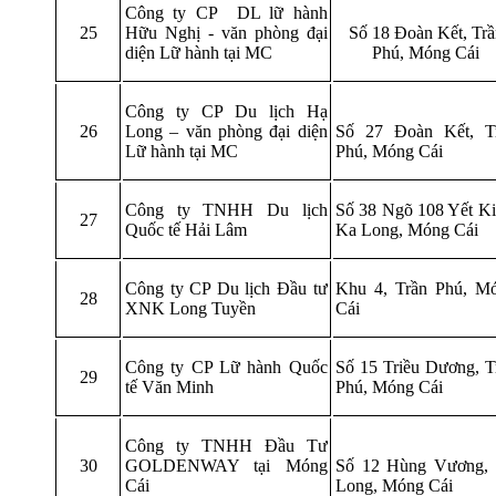
Công ty CP DL lữ hành
25
Hữu Nghị - văn phòng đại
Số 18 Đoàn Kết, Trầ
diện Lữ hành tại MC
Phú, Móng Cái
Công ty CP Du lịch Hạ
26
Long – văn phòng đại diện
Số 27 Đoàn Kết, T
Lữ hành tại MC
Phú, Móng Cái
Công ty TNHH Du lịch
Số 38 Ngõ 108 Yết Ki
27
Quốc tế Hải Lâm
Ka Long, Móng Cái
Công ty CP Du lịch Đầu tư
Khu 4, Trần Phú, M
28
XNK Long Tuyền
Cái
Công ty CP Lữ hành Quốc
Số 15 Triều Dương, T
29
tế Văn Minh
Phú, Móng Cái
Công ty TNHH Đầu Tư
30
GOLDENWAY tại Móng
Số 12 Hùng Vương,
Cái
Long, Móng Cái