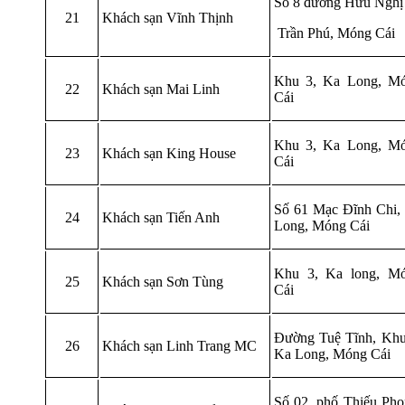
Số 8 đường Hữu Nghị
21
Khách sạn Vĩnh Thịnh
Trần Phú, Móng Cái
Khu 3, Ka Long, M
22
Khách sạn Mai Linh
Cái
Khu 3, Ka Long, M
23
Khách sạn King House
Cái
Số 61 Mạc Đĩnh Chi,
24
Khách sạn Tiến Anh
Long, Móng Cái
Khu 3, Ka long, M
25
Khách sạn Sơn Tùng
Cái
Đường Tuệ Tĩnh, Khu
26
Khách sạn Linh Trang MC
Ka Long, Móng Cái
Số 02, phố Thiếu Pho