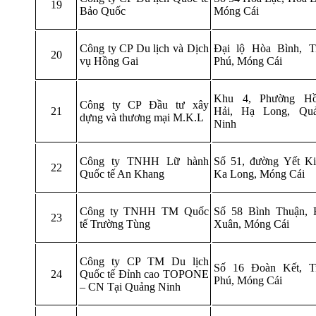
19
Bảo Quốc
Móng Cái
Công ty CP Du lịch và Dịch
Đại lộ Hòa Bình, T
20
vụ Hồng Gai
Phú, Móng Cái
Khu 4, Phường H
Công ty CP Đầu tư xây
21
Hải, Hạ Long, Qu
dựng và thương mại M.K.L
Ninh
Công ty TNHH Lữ hành
Số 51, đường Yết Ki
22
Quốc tế An Khang
Ka Long, Móng Cái
Công ty TNHH TM Quốc
Số 58 Bình Thuận, 
23
tế Trường Tùng
Xuân, Móng Cái
Công ty CP TM Du lịch
Số 16 Đoàn Kết, T
24
Quốc tế Đỉnh cao TOPONE
Phú, Móng Cái
– CN Tại Quảng Ninh