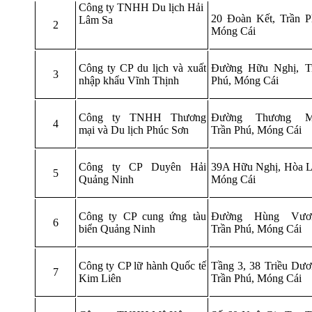
Công ty TNHH Du lịch Hải
20 Đoàn Kết, Trần P
Lâm Sa
2
Móng Cái
Công ty CP du lịch và xuất
Đường Hữu Nghị, T
3
nhập khẩu Vĩnh Thịnh
Phú, Móng Cái
Công ty TNHH Thương
Đường Thương Mạ
4
mại và Du lịch Phúc Sơn
Trần Phú, Móng Cái
Công ty CP Duyên Hải
39A Hữu Nghị, Hòa L
5
Quảng Ninh
Móng Cái
Công ty CP cung ứng tàu
Đường Hùng Vươn
6
biển Quảng Ninh
Trần Phú, Móng Cái
Công ty CP lữ hành Quốc tế
Tầng 3, 38 Triều Dươ
7
Kim Liên
Trần Phú, Móng Cái