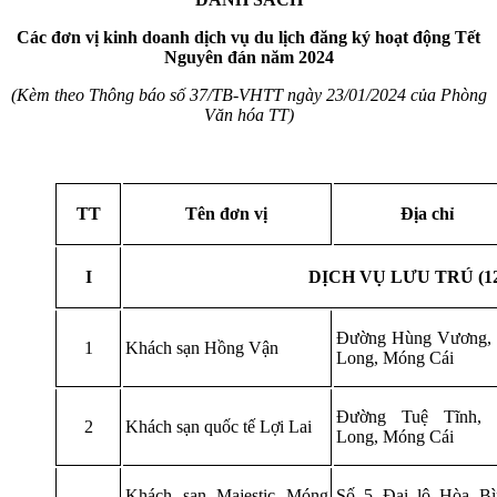
Các đơn vị kinh doanh dịch vụ du lịch đăng ký hoạt động Tết
Nguyên đán năm 2024
(Kèm theo Thông báo số 37/TB-VHTT ngày 23/01/2024 của Phòng
Văn hóa TT)
TT
Tên đơn vị
Địa chỉ
I
DỊCH VỤ LƯU TRÚ (124
Đường Hùng Vương,
1
Khách sạn Hồng Vận
Long, Móng Cái
Đường Tuệ Tĩnh,
2
Khách sạn quốc tế Lợi Lai
Long, Móng Cái
Khách sạn Majestic Móng
Số 5 Đại lộ Hòa Bì