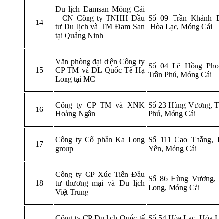
Du lịch Damsan Móng Cái
– CN Công ty TNHH Đầu
Số 09 Trần Khánh 
14
tư Du lịch và TM Đam San
Hòa Lạc, Móng Cái
tại Quảng Ninh
Văn phòng đại diện Công ty
Số 04 Lê Hồng Pho
15
CP TM và DL Quốc Tế Hạ
Trần Phú, Móng Cái
Long tại MC
Công ty CP TM và XNK
Số 23 Hùng Vương, T
16
Hoàng Ngân
Phú, Móng Cái
Công ty Cổ phần Ka Long
Số 111 Cao Thắng, 
17
group
Yên, Móng Cái
Công ty CP Xúc Tiến Đầu
Số 86 Hùng Vương,
18
tư thương mại và Du lịch
Long, Móng Cái
Việt Trung
Công ty CP Du lịch Quốc tế
Số 54 Hòa Lạc, Hòa L