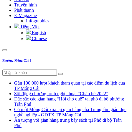
Truyền hình
Phát thanh
E-Magazine
Infographics
Tiếng Việt
English
Chinese
Phường Móng Cái 1
Gần 100.000 lượt khách tham quan tại các điểm du lịch của
TP Móng Cái
Sôi động chương trình nghệ thuật “Chào hè 2022”
Đặc sắc các gian hàng “Hội chợ quê” tại phố đi bộ phường
Trần Phú
Có một Móng Cái xưa tại gian hàng của Trung tâm giáo dục
nghề nghiệp - GDTX TP Móng Cái
Ấn tượng với gian hàng trưng bày sách tại Phố đi bộ Trần
Phú