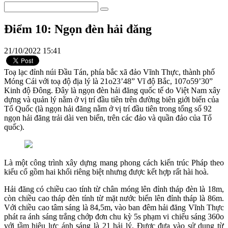
Điểm 10: Ngọn đèn hải đăng
21/10/2022 15:41
Toạ lạc đỉnh núi Đầu Tán, phía bắc xã đảo Vĩnh Thực, thành phố
Móng Cái với toạ độ địa lý là 21o23’48” Vĩ độ Bắc, 107o59’30”
Kinh độ Đông. Đây là ngọn đèn hải đăng quốc tế do Việt Nam xây
dựng và quản lý nằm ở vị trí đầu tiên trên đường biên giới biển của
Tổ Quốc (là ngọn hải đăng nằm ở vị trí đầu tiên trong tổng số 92
ngọn hải đăng trải dài ven biển, trên các đảo và quần đảo của Tổ
quốc).
Là một công trình xây dựng mang phong cách kiến trúc Pháp theo
kiểu cổ gồm hai khối riêng biệt nhưng được kết hợp rất hài hoà.
Hải đăng có chiều cao tính từ chân móng lên đỉnh tháp đèn là 18m,
còn chiều cao tháp đèn tính từ mặt nước biển lên đỉnh tháp là 86m.
Với chiều cao tâm sáng là 84,5m, vào ban đêm hải đăng Vĩnh Thực
phát ra ánh sáng trắng chớp đơn chu kỳ 5s phạm vi chiếu sáng 360o
với tầm hiệu lực ánh sáng là 21 hải lý. Được đưa vào sử dụng từ