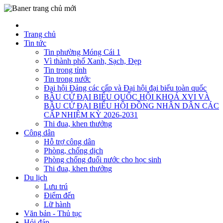
Trang chủ
Tin tức
Tin phường Móng Cái 1
Vì thành phố Xanh, Sạch, Đẹp
Tin trong tỉnh
Tin trong nước
Đại hội Đảng các cấp và Đại hội đại biểu toàn quốc
BẦU CỬ ĐẠI BIỂU QUỐC HỘI KHOÁ XVI VÀ
BẦU CỬ ĐẠI BIỂU HỘI ĐỒNG NHÂN DÂN CÁC
CẤP NHIỆM KỲ 2026-2031
Thi đua, khen thưởng
Công dân
Hỗ trợ công dân
Phòng, chống dịch
Phòng chống đuối nước cho học sinh
Thi đua, khen thưởng
Du lịch
Lưu trú
Điểm đến
Lữ hành
Văn bản - Thủ tục
Hỏi đáp