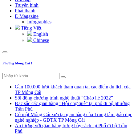
Truyền hình
Phát thanh
E-Magazine
Infographics
Tiếng Việt
English
Chinese
Phường Móng Cái 1
Gần 100.000 lượt khách tham quan tại các điểm du lịch của
TP Móng Cái
Sôi động chương trình nghệ thuật “Chào hè 2022”
Đặc sắc các gian hàng “Hội chợ quê” tại phố đi bộ phường
Trần Phú
Có một Móng Cái xưa tại gian hàng của Trung tâm giáo dục
nghề nghiệp - GDTX TP Móng Cái
Ấn tượng với gian hàng trưng bày sách tại Phố đi bộ Trần
Phú