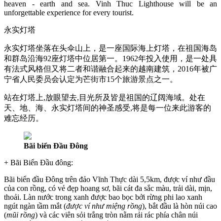
heaven - earth and sea. Vinh Thuc Lighthouse will be an
unforgettable experience for every tourist.
永实灯塔
永实灯塔坐落在头伞山上，是一座国际海上灯塔，在祖国海岛
和群岛沿海92座灯塔中位居第一。1962年投入使用，是一处具
有法式风格但又将二者和谐融合起来的越南建筑，2016年被广
宁省人民委员会认定为芒街市15个旅游景点之一。
站在灯塔上,放眼望去,目光所及皆是祖国的辽阔海域。处在
天、地、海、永实灯塔间的神圣感受,将是每一位来此游客的
难忘经历。
Bãi biển Đầu Đông
+ Bãi Biển Đầu đông:
Bãi biển đầu Đông trên đảo Vĩnh Thực dài 5,5km, được ví như đầu
của con rồng, có vẻ đẹp hoang sơ, bãi cát đa sắc màu, trải dài, mịn,
thoải. Làn nước trong xanh được bao bọc bởi rừng phi lao xanh
ngút ngàn tầm mắt (
được ví như miệng rồng
), bắt đầu là hòn núi cao
(
mũi rồng
) và các viên sỏi trắng tròn nằm rải rác phía chân núi