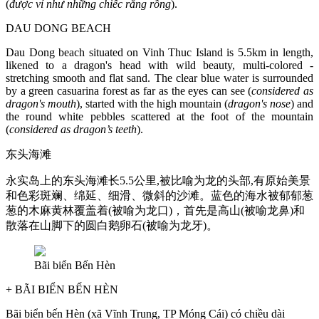
(
được ví như những chiếc răng rồng
).
DAU DONG BEACH
Dau Dong beach situated on Vinh Thuc Island is 5.5km in length,
likened to a dragon's head with wild beauty, multi-colored -
stretching smooth and flat sand. The clear blue water is surrounded
by a green casuarina forest as far as the eyes can see (
considered as
dragon's mouth
), started with the high mountain (
dragon's nose
) and
the round white pebbles scattered at the foot of the mountain
(
considered as dragon’s teeth
).
东头海滩
永实岛上的东头海滩长5.5公里,被比喻为龙的头部,有原始美景
和色彩斑斓、绵延、细滑、微斜的沙滩。蓝色的海水被郁郁葱
葱的木麻黄林覆盖着(被喻为龙口)，首先是高山(被喻龙鼻)和
散落在山脚下的圆白鹅卵石(被喻为龙牙)。
Bãi biển Bến Hèn
+ BÃI BIỂN BẾN HÈN
Bãi biển bến Hèn (xã Vĩnh Trung, TP Móng Cái) có chiều dài