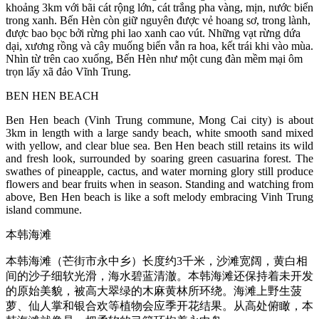
khoảng 3km với bãi cát rộng lớn, cát trắng pha vàng, mịn, nước biển
trong xanh. Bến Hèn còn giữ nguyên được vẻ hoang sơ, trong lành,
được bao bọc bởi rừng phi lao xanh cao vút. Những vạt rừng dứa
dại, xương rồng và cây muống biển vẫn ra hoa, kết trái khi vào mùa.
Nhìn từ trên cao xuống, Bến Hèn như một cung đàn mềm mại ôm
trọn lấy xã đảo Vĩnh Trung.
BEN HEN BEACH
Ben Hen beach (Vinh Trung commune, Mong Cai city) is about
3km in length with a large sandy beach, white smooth sand mixed
with yellow, and clear blue sea. Ben Hen beach still retains its wild
and fresh look, surrounded by soaring green casuarina forest. The
swathes of pineapple, cactus, and water morning glory still produce
flowers and bear fruits when in season. Standing and watching from
above, Ben Hen beach is like a soft melody embracing Vinh Trung
island commune.
本韩海滩
本韩海滩（芒街市永中乡）长度约3千米，沙滩宽阔，黄白相
间的沙子细软光滑，海水碧蓝清澈。本韩海滩还保持着未开发
的原始美貌，被高大翠绿的木麻黄林所环绕。海滩上野生菠
萝、仙人掌和银合欢等植物会应季开花结果。从高处俯瞰，本