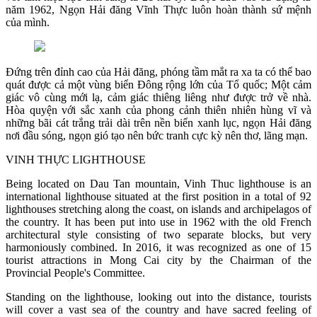
năm 1962, Ngọn Hải đăng Vĩnh Thực luôn hoàn thành sứ mệnh
của mình.
Đứng trên đỉnh cao của Hải đăng, phóng tầm mắt ra xa ta có thể bao
quát được cả một vùng biển Đông rộng lớn của Tổ quốc; Một cảm
giác vô cùng mới lạ, cảm giác thiêng liêng như được trở về nhà.
Hòa quyện với sắc xanh của phong cảnh thiên nhiên hùng vĩ và
những bãi cát trắng trải dài trên nền biển xanh lục, ngọn Hải đăng
nơi đầu sóng, ngọn gió tạo nên bức tranh cực kỳ nên thơ, lãng mạn.
VINH THỰC LIGHTHOUSE
Being located on Dau Tan mountain, Vinh Thuc lighthouse is an
international lighthouse situated at the first position in a total of 92
lighthouses stretching along the coast, on islands and archipelagos of
the country. It has been put into use in 1962 with the old French
architectural style consisting of two separate blocks, but very
harmoniously combined. In 2016, it was recognized as one of 15
tourist attractions in Mong Cai city by the Chairman of the
Provincial People's Committee.
Standing on the lighthouse, looking out into the distance, tourists
will cover a vast sea of the country and have sacred feeling of