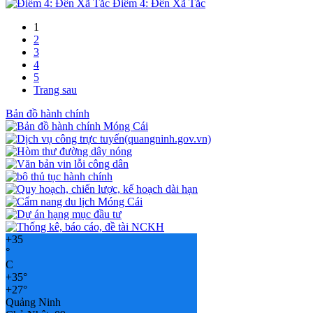
Điểm 4: Đền Xã Tắc
1
2
3
4
5
Trang sau
Bản đồ hành chính
+
35
°
C
+
35°
+
27°
Quảng Ninh