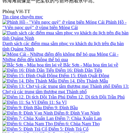
韩海滩就像是一把柔软的弓箭环抱着永中岛。
Phòng VH-TT
Tin cùng chuyên mục
Phình Hồ -
"Viên ngọc quý" ở vùng biên Móng Cái
Danh sách các điểm mua sắm phục vụ khách du lịch trên địa bàn
tỉnh Quảng Ninh
Móng Cái -
Những điểm đến không thể bỏ qua
Bắc Sơn - Mùa hoa tím lại về
Điểm 16: Đình Dân Tiến
Điểm 15: Đình Quất Đông
Điểm 14. Đền Thánh Mẫu
Điểm 13:
Chợ và các trung tâm thương mại Thành phố
Điểm 12. Di tích Đồi Trần Phú
Điểm 11: Sa Vĩ
Điểm 9: Đình Bầu
Điểm 8: Đình Vạn Ninh
Điểm 7: Chùa Xuân Lan
Điểm 6: Chùa Nam Thọ
Điểm 5: Đình Trà Cổ