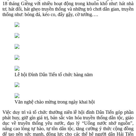
18 tháng Giêng với nhiều hoạt động trong khuôn khổ như: hát nhà
tơ, hát đối, hát ghẹo truyền thống và những trò chơi dân gian, truyền
thống như: bóng đá, kéo co, đẩy gậy, cờ tướng….
Lễ hội Đình Dân Tiến tổ chức hàng năm
Văn nghệ chào mừng trong ngày khai hội
Việc duy trì và tổ chức thường niên lễ hội đình Dân Tiến góp phần
phát huy, giữ gìn giá trị, bản sắc văn hóa truyền thống dân tộc, giáo
dục về truyền thống yêu nước, đạo lý “Uống nước nhớ nguồn”,
nâng cao lòng tự hào, tự tôn dân tộc, tăng cường ý thức cộng đồng
để tạo nên sức mạnh, động lực cho các thế hệ người dân Hải Tiến