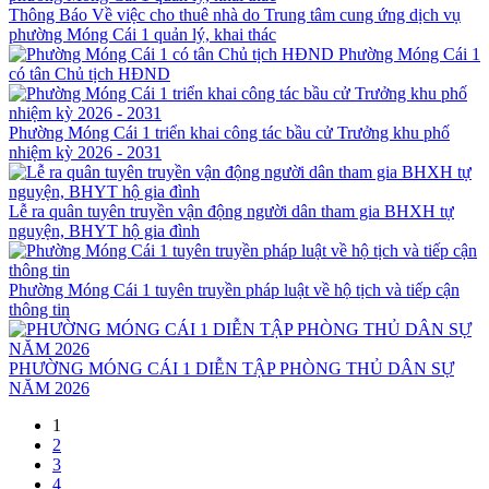
Thông Báo Về việc cho thuê nhà do Trung tâm cung ứng dịch vụ
phường Móng Cái 1 quản lý, khai thác
Phường Móng Cái 1
có tân Chủ tịch HĐND
Phường Móng Cái 1 triển khai công tác bầu cử Trưởng khu phố
nhiệm kỳ 2026 - 2031
Lễ ra quân tuyên truyền vận động người dân tham gia BHXH tự
nguyện, BHYT hộ gia đình
Phường Móng Cái 1 tuyên truyền pháp luật về hộ tịch và tiếp cận
thông tin
PHƯỜNG MÓNG CÁI 1 DIỄN TẬP PHÒNG THỦ DÂN SỰ
NĂM 2026
1
2
3
4