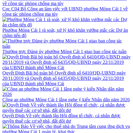
Cục C04 Bộ Công an làm việc với UBND phường Móng Cái 1 về
công tác phòng chống ma túy
Phường Móng Cái 1 rà soát, xử lý khó khăn vướng mắc các Dự án
chậm tiến độ
Thường trực Đảng ủy phường Móng Cái 1 giao ban công tác tuần
Quyết Định Bãi bỏ toàn bộ Quyết định số 6410/QĐ-UBND ngày
20/11/2019 và Quyết định số 6435/QĐ-UBND ngày 22/11/2019
của UBND thành phố Móng Cái
Công an phường Móng Cái 1 lắng nghe ý kiến Nhân dân năm 2026
Quyết Định Về việc thành lập Hội đồng tổ chức, cá nhân được
quyền thuê các cơ sở nhà, đất dôi dư