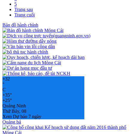
5
Trang sau
Trang cuối
Bản đồ hành chính
+
32
°
C
+
35°
+
25°
Quảng Ninh
Thứ Bảy, 08
Xem Dự báo 7 ngày
Quảng bá