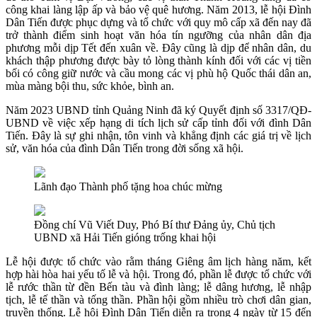
công khai làng lập ấp và bảo vệ quê hương. Năm 2013, lễ hội Đình
Dân Tiến được phục dựng và tổ chức với quy mô cấp xã đến nay đã
trở thành điểm sinh hoạt văn hóa tín ngưỡng của nhân dân địa
phương mỗi dịp Tết đến xuân về. Đây cũng là dịp để nhân dân, du
khách thập phương được bày tỏ lòng thành kính đối với các vị tiền
bối có công giữ nước và cầu mong các vị phù hộ Quốc thái dân an,
mùa màng bội thu, sức khỏe, bình an.
Năm 2023 UBND tỉnh Quảng Ninh đã ký Quyết định số 3317/QĐ-
UBND về việc xếp hạng di tích lịch sử cấp tỉnh đối với đình Dân
Tiến. Đây là sự ghi nhận, tôn vinh và khẳng định các giá trị về lịch
sử, văn hóa của đình Dân Tiến trong đời sống xã hội.
Lãnh đạo Thành phố tặng hoa chúc mừng
Đồng chí Vũ Viết Duy, Phó Bí thư Đảng ủy, Chủ tịch
UBND xã Hải Tiến gióng trống khai hội
Lễ hội được tổ chức vào rằm tháng Giêng âm lịch hàng năm, kết
hợp hài hòa hai yếu tố lễ và hội. Trong đó, phần lễ được tổ chức với
lễ rước thần từ đền Bến tàu và đình làng; lễ dâng hương, lễ nhập
tịch, lễ tế thần và tống thần. Phần hội gồm nhiều trò chơi dân gian,
truyền thống. Lễ hội Đình Dân Tiến diễn ra trong 4 ngày từ 15 đến