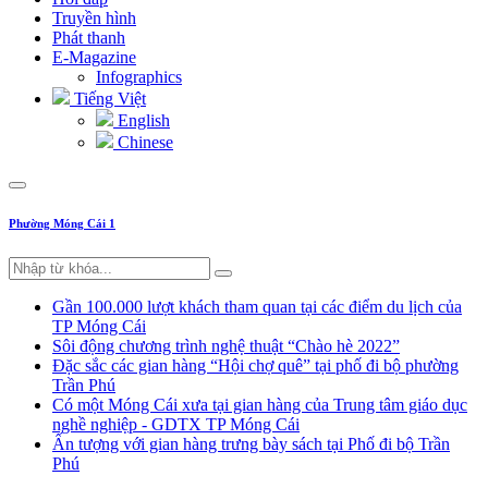
Truyền hình
Phát thanh
E-Magazine
Infographics
Tiếng Việt
English
Chinese
Phường Móng Cái 1
Gần 100.000 lượt khách tham quan tại các điểm du lịch của
TP Móng Cái
Sôi động chương trình nghệ thuật “Chào hè 2022”
Đặc sắc các gian hàng “Hội chợ quê” tại phố đi bộ phường
Trần Phú
Có một Móng Cái xưa tại gian hàng của Trung tâm giáo dục
nghề nghiệp - GDTX TP Móng Cái
Ấn tượng với gian hàng trưng bày sách tại Phố đi bộ Trần
Phú