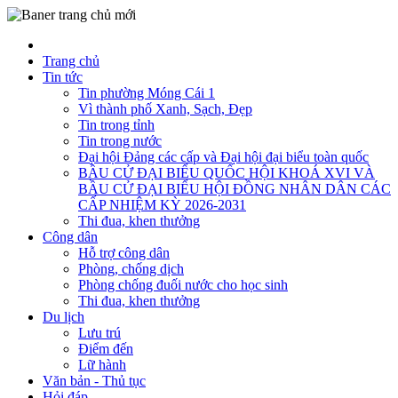
Trang chủ
Tin tức
Tin phường Móng Cái 1
Vì thành phố Xanh, Sạch, Đẹp
Tin trong tỉnh
Tin trong nước
Đại hội Đảng các cấp và Đại hội đại biểu toàn quốc
BẦU CỬ ĐẠI BIỂU QUỐC HỘI KHOÁ XVI VÀ
BẦU CỬ ĐẠI BIỂU HỘI ĐỒNG NHÂN DÂN CÁC
CẤP NHIỆM KỲ 2026-2031
Thi đua, khen thưởng
Công dân
Hỗ trợ công dân
Phòng, chống dịch
Phòng chống đuối nước cho học sinh
Thi đua, khen thưởng
Du lịch
Lưu trú
Điểm đến
Lữ hành
Văn bản - Thủ tục
Hỏi đáp