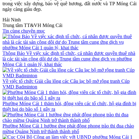
trong việc xây dựng, bảo vệ quê hương, đất nước và TP Móng Cái
ngày càng giàu đẹp.
Hải Ninh
Trung tâm TT&VH Móng Cái
Tin cùng chuyên mục
Thông Báo Về việc xác định tổ chức, cá nhân được quyền thuê nhà
là các tài sản công dôi dư do Trung tâm cung ứng dịch vụ phường
Móng Cái 1 quản lý, khai thác
Về việc tổ chức Giải cầu lông các Câu lạc bộ mở rộng tranh Cúp
VMD Badminton
Phường Móng Cái 1 thăm hỏi, động viên các tổ chức, hộ gia đình bị
thiệt hại do bão số 1 gây ra
Phường Móng Cái 1 hưởng ứng phát động phong trào thi đua chào
mừng Quảng Ninh trở thành thành phố