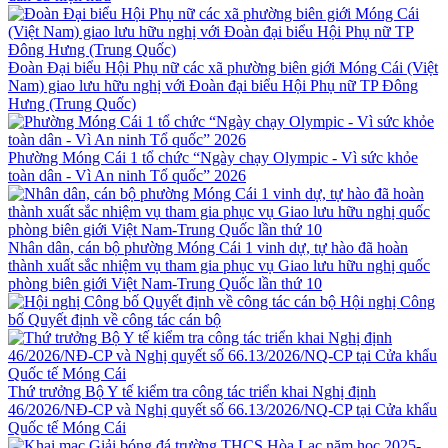
Đoàn Đại biểu Hội Phụ nữ các xã phường biên giới Móng Cái (Việt
Nam) giao lưu hữu nghị với Đoàn đại biểu Hội Phụ nữ TP Đông
Hưng (Trung Quốc)
Phường Móng Cái 1 tổ chức “Ngày chạy Olympic - Vì sức khỏe
toàn dân - Vì An ninh Tổ quốc” 2026
Nhân dân, cán bộ phường Móng Cái 1 vinh dự, tự hào đã hoàn
thành xuất sắc nhiệm vụ tham gia phục vụ Giao lưu hữu nghị quốc
phòng biên giới Việt Nam-Trung Quốc lần thứ 10
Hội nghị Công
bố Quyết định về công tác cán bộ
Thứ trưởng Bộ Y tế kiểm tra công tác triển khai Nghị định
46/2026/NĐ-CP và Nghị quyết số 66.13/2026/NQ-CP tại Cửa khẩu
Quốc tế Móng Cái