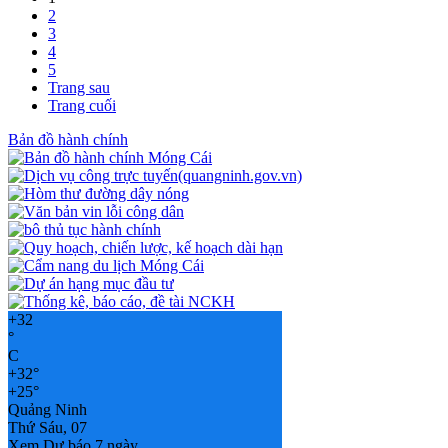
2
3
4
5
Trang sau
Trang cuối
Bản đồ hành chính
+
32
°
C
+
32°
+
25°
Quảng Ninh
Thứ Sáu, 07
Xem Dự báo 7 ngày