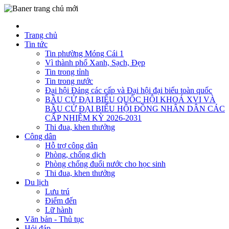
Trang chủ
Tin tức
Tin phường Móng Cái 1
Vì thành phố Xanh, Sạch, Đẹp
Tin trong tỉnh
Tin trong nước
Đại hội Đảng các cấp và Đại hội đại biểu toàn quốc
BẦU CỬ ĐẠI BIỂU QUỐC HỘI KHOÁ XVI VÀ
BẦU CỬ ĐẠI BIỂU HỘI ĐỒNG NHÂN DÂN CÁC
CẤP NHIỆM KỲ 2026-2031
Thi đua, khen thưởng
Công dân
Hỗ trợ công dân
Phòng, chống dịch
Phòng chống đuối nước cho học sinh
Thi đua, khen thưởng
Du lịch
Lưu trú
Điểm đến
Lữ hành
Văn bản - Thủ tục
Hỏi đáp