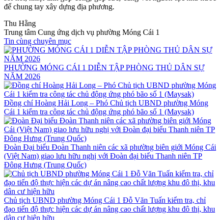
để chung tay xây dựng địa phương.
Thu Hằng
Trung tâm Cung ứng dịch vụ phường Móng Cái 1
Tin cùng chuyên mục
PHƯỜNG MÓNG CÁI 1 DIỄN TẬP PHÒNG THỦ DÂN SỰ
NĂM 2026
Đồng chí Hoàng Hải Long – Phó Chủ tịch UBND phường Móng
Cái 1 kiểm tra công tác chủ động ứng phó bão số 1 (Maysak)
Đoàn Đại biểu Đoàn Thanh niên các xã phường biên giới Móng Cái
(Việt Nam) giao lưu hữu nghị với Đoàn đại biểu Thanh niên TP
Đông Hưng (Trung Quốc)
Chủ tịch UBND phường Móng Cái 1 Đỗ Văn Tuấn kiểm tra, chỉ
đạo tiến độ thực hiện các dự án nâng cao chất lượng khu đô thị, khu
dân cư hiện hữu