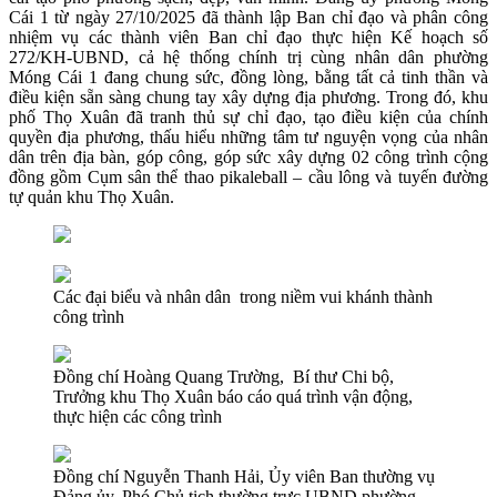
Cái 1 từ ngày 27/10/2025 đã thành lập Ban chỉ đạo và phân công
nhiệm vụ các thành viên Ban chỉ đạo thực hiện Kế hoạch số
272/KH-UBND, cả hệ thống chính trị cùng nhân dân phường
Móng Cái 1 đang chung sức, đồng lòng, bằng tất cả tinh thần và
điều kiện sẵn sàng chung tay xây dựng địa phương. Trong đó, khu
phố Thọ Xuân đã tranh thủ sự chỉ đạo, tạo điều kiện của chính
quyền địa phương, thấu hiểu những tâm tư nguyện vọng của nhân
dân trên địa bàn, góp công, góp sức xây dựng 02 công trình cộng
đồng gồm Cụm sân thể thao pikaleball – cầu lông và tuyến đường
tự quản khu Thọ Xuân.
Các đại biểu và nhân dân trong niềm vui khánh thành
công trình
Đồng chí Hoàng Quang Trường, Bí thư Chi bộ,
Trưởng khu Thọ Xuân báo cáo quá trình vận động,
thực hiện các công trình
Đồng chí Nguyễn Thanh Hải, Ủy viên Ban thường vụ
Đảng ủy, Phó Chủ tịch thường trực UBND phường