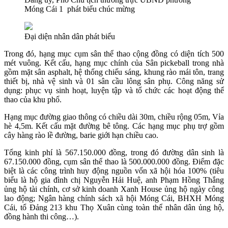
Móng Cái 1 phát biểu chúc mừng
Đại diện nhân dân phát biểu
Trong đó, hạng mục cụm sân thể thao cộng đồng có diện tích 500
mét vuông. Kết cấu, hạng mục chính của Sân pickeball trong nhà
gồm mặt sân asphalt, hệ thống chiếu sáng, khung rào mái tôn, trang
thiết bị, nhà vệ sinh và 01 sân cầu lông sân phụ. Công năng sử
dụng: phục vụ sinh hoạt, luyện tập và tổ chức các hoạt động thể
thao của khu phố.
Hạng mục đường giao thông có chiều dài 30m, chiều rộng 05m, Vỉa
hè 4,5m. Kết cấu mặt đường bê tông. Các hạng mục phụ trợ gồm
cây hàng rào lề đường, barie giới hạn chiều cao.
Tổng kinh phí là 567.150.000 đồng, trong đó đường dân sinh là
67.150.000 đồng, cụm sân thể thao là 500.000.000 đồng. Điểm đặc
biệt là các công trình huy động nguồn vốn xã hội hóa 100% (tiêu
biểu là hộ gia đình chị Nguyễn Hải Huệ, anh Phạm Hồng Thắng
ủng hộ tài chính, cơ sở kinh doanh Xanh House ủng hộ ngày công
lao động; Ngân hàng chính sách xã hội Móng Cái, BHXH Móng
Cái, tổ Đảng 213 khu Thọ Xuân cùng toàn thể nhân dân ủng hộ,
đồng hành thi công…).