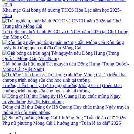
Khai mạc Giải bóng đá trường THCS Hòa Lạc năm học 2025-
2026
Trải nghiệm, thực hành PCCC và CNCH năm 2026 tại Chợ Trung
tâm Móng Cái
Rộn ràng
ngày hội tòng quân nơi địa đầu Móng Cái
Giải bóng đá hữu nghị Tết nguyên tiêu Đông Hưng (Trung Quốc)-
Móng Cái (Việt Nam)
Trường Tiểu học Lý Tự Trọng (phường Móng Cái 1) triển khai
chương trình uống sữa cho học sinh tại trường
Đồng chí Bí thư Đảng ủy Hồ Quang Huy chúc mừng Ngày truyền
thống Bộ đội Biên phòng
Phụ nữ phường Móng Cái 1 hưởng ứng “Tuần lễ áo dài” 2026
1