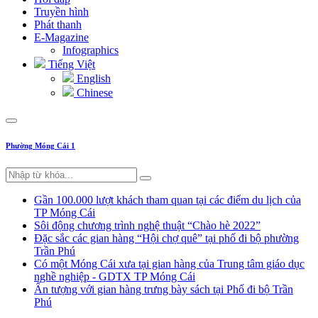
Truyền hình
Phát thanh
E-Magazine
Infographics
Tiếng Việt
English
Chinese
Phường Móng Cái 1
Gần 100.000 lượt khách tham quan tại các điểm du lịch của
TP Móng Cái
Sôi động chương trình nghệ thuật “Chào hè 2022”
Đặc sắc các gian hàng “Hội chợ quê” tại phố đi bộ phường
Trần Phú
Có một Móng Cái xưa tại gian hàng của Trung tâm giáo dục
nghề nghiệp - GDTX TP Móng Cái
Ấn tượng với gian hàng trưng bày sách tại Phố đi bộ Trần
Phú