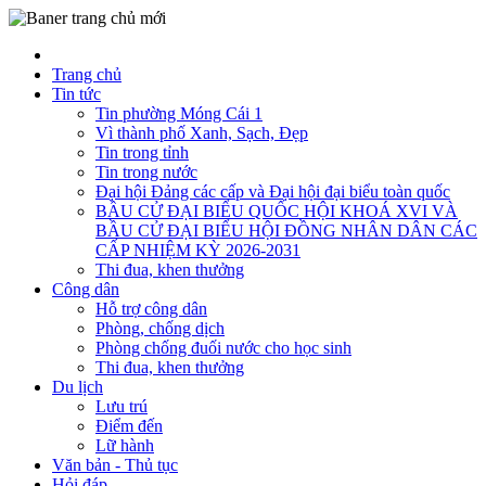
Trang chủ
Tin tức
Tin phường Móng Cái 1
Vì thành phố Xanh, Sạch, Đẹp
Tin trong tỉnh
Tin trong nước
Đại hội Đảng các cấp và Đại hội đại biểu toàn quốc
BẦU CỬ ĐẠI BIỂU QUỐC HỘI KHOÁ XVI VÀ
BẦU CỬ ĐẠI BIỂU HỘI ĐỒNG NHÂN DÂN CÁC
CẤP NHIỆM KỲ 2026-2031
Thi đua, khen thưởng
Công dân
Hỗ trợ công dân
Phòng, chống dịch
Phòng chống đuối nước cho học sinh
Thi đua, khen thưởng
Du lịch
Lưu trú
Điểm đến
Lữ hành
Văn bản - Thủ tục
Hỏi đáp