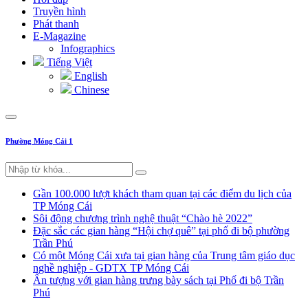
Truyền hình
Phát thanh
E-Magazine
Infographics
Tiếng Việt
English
Chinese
Phường Móng Cái 1
Gần 100.000 lượt khách tham quan tại các điểm du lịch của
TP Móng Cái
Sôi động chương trình nghệ thuật “Chào hè 2022”
Đặc sắc các gian hàng “Hội chợ quê” tại phố đi bộ phường
Trần Phú
Có một Móng Cái xưa tại gian hàng của Trung tâm giáo dục
nghề nghiệp - GDTX TP Móng Cái
Ấn tượng với gian hàng trưng bày sách tại Phố đi bộ Trần
Phú