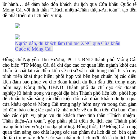
lữ hành… để đảm bảo đón khách du lịch qua Cửa khẩu Quốc tế
Móng Cái với tinh thần “Trách nhiệm-Thân thiện-An toàn”, tạo tiền
đề phát triển du lịch bền vững.
Người dân, du khách làm thủ tục XNC qua Cửa khẩu
Quốc tế Móng Cái.
Đồng chí Nguyễn Thu Hương, PCT UBND thành phố Móng Cái
cho biết: “TP Móng Cái đã chỉ đạo các cơ quan liên ngành khối cửa
khẩu rà soát lại các điều kiện về cơ sở vật chất, trang thiết bị và quy
trình triển khai thực hiện; phối hợp với bên bạn chuẩn bị các điều
kiện đảm bảo phục vụ cho đoàn khách du lịch đầu tiên trong ngày
hôm nay. Đồng thời, UBND Thành phố đã chỉ đạo các doanh
nghiệp lữ hành trong và ngoài địa bàn Thành phố liên kết, phối hợp
để chuẩn bị sẵn sàng các điều kiện đón các đoàn khách du lịch qua
cửa khẩu quốc tế Móng Cái trong ngày hôm nay và trong thời gian
tới đảm bảo công tác quản lý nhà nước về du lịch trên địa bàn; đảm
bảo các dịch vụ phục vụ du khách theo tinh thần “Trách nhiệm-
Thân thiện-An toàn”, góp phần phát triển du lịch của Thành phố
mang tính bền vững cho địa phương. Đồng thời, TP Móng Cái cũng
quan tâm nâng cao chất lượng các sản phẩm du lịch đã có, bên cạnh
đó tập trung xây dựng các sản phẩm du lịch mới, đó là du lịch biên