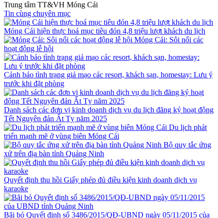
Trung tâm TT&VH Móng Cái
Tin cùng chuyên mục
Móng Cái hiện thực hoá mục tiêu đón 4,8 triệu lượt khách du lịch
Móng Cái: Sôi nổi các
hoạt động lễ hội
Cảnh báo tình trạng giả mạo các resort, khách sạn, homestay: Lưu ý
trước khi đặt phòng
Danh sách các đơn vị kinh doanh dịch vụ du lịch đăng ký hoạt động
Tết Nguyên đán Ất Tỵ năm 2025
Du lịch phát
triển mạnh mẽ ở vùng biên Móng Cái
Bộ quy tắc ứng
xử trên địa bàn tỉnh Quảng Ninh
Quyết định thu hồi Giấy phép đủ điều kiện kinh doanh dịch vụ
karaoke
Bãi bỏ Quyết định số 3486/2015/QĐ-UBND ngày 05/11/2015 của