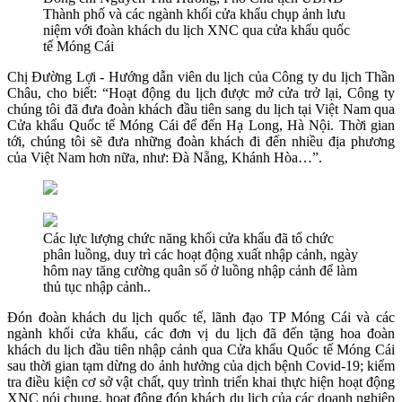
Thành phố và các ngành khối cửa khẩu chụp ảnh lưu
niệm với đoàn khách du lịch XNC qua cửa khẩu quốc
tế Móng Cái
Chị Đường Lợi - Hướng dẫn viên du lịch của Công ty du lịch Thần
Châu, cho biết: “Hoạt động du lịch được mở cửa trở lại, Công ty
chúng tôi đã đưa đoàn khách đầu tiên sang du lịch tại Việt Nam qua
Cửa khẩu Quốc tế Móng Cái để đến Hạ Long, Hà Nội. Thời gian
tới, chúng tôi sẽ đưa những đoàn khách đi đến nhiều địa phương
của Việt Nam hơn nữa, như: Đà Nẵng, Khánh Hòa…”.
Các lực lượng chức năng khối cửa khẩu đã tổ chức
phân luồng, duy trì các hoạt động xuất nhập cảnh, ngày
hôm nay tăng cường quân số ở luồng nhập cảnh để làm
thủ tục nhập cảnh..
Đón đoàn khách du lịch quốc tế, lãnh đạo TP Móng Cái và các
ngành khối cửa khẩu, các đơn vị du lịch đã đến tặng hoa đoàn
khách du lịch đầu tiên nhập cảnh qua Cửa khẩu Quốc tế Móng Cái
sau thời gian tạm dừng do ảnh hưởng của dịch bệnh Covid-19; kiểm
tra điều kiện cơ sở vật chất, quy trình triển khai thực hiện hoạt động
XNC nói chung, hoạt động đón khách du lịch của các doanh nghiệp