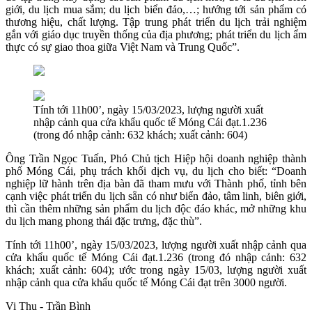
giới, du lịch mua sắm; du lịch biển đảo,…; hướng tới sản phẩm có
thương hiệu, chất lượng. Tập trung phát triển du lịch trải nghiệm
gắn với giáo dục truyền thống của địa phương; phát triển du lịch ẩm
thực có sự giao thoa giữa Việt Nam và Trung Quốc”.
Tính tới 11h00’, ngày 15/03/2023, lượng người xuất
nhập cảnh qua cửa khẩu quốc tế Móng Cái đạt.1.236
(trong đó nhập cảnh: 632 khách; xuất cảnh: 604)
Ông Trần Ngọc Tuấn, Phó Chủ tịch Hiệp hội doanh nghiệp thành
phố Móng Cái, phụ trách khối dịch vụ, du lịch cho biết: “Doanh
nghiệp lữ hành trên địa bàn đã tham mưu với Thành phố, tỉnh bên
cạnh việc phát triển du lịch sẵn có như biển đảo, tâm linh, biên giới,
thì cần thêm những sản phẩm du lịch độc đáo khác, mở những khu
du lịch mang phong thái đặc trưng, đặc thù”.
Tính tới 11h00’, ngày 15/03/2023, lượng người xuất nhập cảnh qua
cửa khẩu quốc tế Móng Cái đạt.1.236 (trong đó nhập cảnh: 632
khách; xuất cảnh: 604); ước trong ngày 15/03, lượng người xuất
nhập cảnh qua cửa khẩu quốc tế Móng Cái đạt trên 3000 người.
Vi Thu - Trần Bình