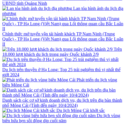
UBND tỉnh Quảng Ninh
Lan tỏa hình ảnh du lịch địa
phương
Chính thức mở tuyến vận tải hành khách TP Nam Ninh (Trung
Quốc) - TP Hạ Long (Việt Nam) qua Lối thông quan cầu Bắc Luân
II
Trên
18.000 lượt khách du lịch trong ngày Quốc khánh 2/9
Du lịch trên thuyền ở Hạ Long: Top 25 trải nghiệm thú vị nhất thế
giới 2024
Phát triển du lịch vùng
biên Móng Cái
Danh sách các cơ sở kinh doanh dịch vụ, du lịch trên địa bàn thành
phố Móng Cái (Tính đến ngày 10/4/2024)
Du lịch Móng Cái khởi sắc
Du lịch vùng
biên hứa hẹn sôi động dịp cuối năm