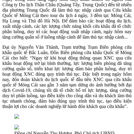
Công ty Du lịch Thần Châu (Quảng Tây, Trung Quốc) đến từ nhiều
địa phương Trung Quốc đã làm thủ tục nhập cảnh qua Cửa khẩu
Quốc tế Móng Cái theo tour du lịch 4 ngày, 3 đêm tại: Móng Cái,
Hạ Long và Thủ đô Hà Nội. Để đảm bảo các hoạt động du lịch,
xuất nhập cảnh, các lực lượng chức năng khối cửa khẩu đã tổ chức
phân luồng, duy trì các hoạt động xuất nhập cảnh, ngày hôm nay
tăng cường quân số ở luồng nhập cảnh để làm thủ tục nhập cảnh...
Đại úy Nguyễn Văn Thành, Trạm trưởng Trạm Biên phòng cửa
khẩu quốc tế Bắc Luân, Đồn Biên phòng cửa khẩu Quốc tế Móng
Cái cho biết: “Ngay từ khi hoạt động thông quan XNC qua cửa
khẩu hoạt động trở lại bình thường, lực lượng biên phòng đã tăng
cường quân số, triển khai lực lượng đảm bảo phân luồng, duy trì
hoạt động XNC đúng quy trình thủ tục. Đặc biệt trong ngày hôm
nay, đón đoàn khách du lịch quốc tế đầu tiên XNC qua cửa khẩu
quốc tế Móng Cái sau gần 3 năm tạm dừng do ảnh hưởng bởi đại
dịch Covid-19, chúng tôi đã tổ chức bố trí lực lượng, tăng cường
duy trì phân luồng, tạo điều kiện cho công dân và du khách làm thủ
tục nhanh chóng, đảm bảo đúng quy trình thủ tục, tạo điều kiện
thuận lợi cho các doanh nghiệp lữ hành đón khách qua cửa khẩu”.
Đồng chí Nguyễn Thu Hương, Phó Chủ tịch UBND