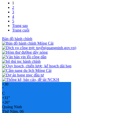
1
2
3
4
5
Trang sau
Trang cuối
Bản đồ hành chính
+
30
°
C
+
31°
+
26°
Quảng Ninh
Thứ Năm, 06