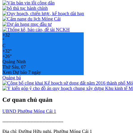
+
32
°
C
+
32°
+
26°
Quảng Ninh
Thứ Sáu, 07
Xem Dự báo 7 ngày
Quảng bá
Cơ quan chủ quản
UBND Phường Móng Cái 1
-----------------------------------------
Địa chỉ: Đường Hữu nghị, Phường Móng Cái 1