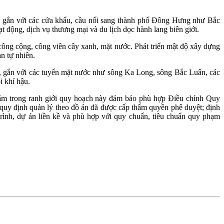
ế, gắn với các cửa khẩu, cầu nối sang thành phố Đông Hưng như Bắc
t động, dịch vụ thương mại và du lịch dọc hành lang biên giới.
công cộng, công viên cây xanh, mặt nước. Phát triển mật độ xây dựng
n tự nhiên.
g, gắn với các tuyến mặt nước như sông Ka Long, sông Bắc Luân, các
ổi khí hậu.
 nằm trong ranh giới quy hoạch này đảm bảo phù hợp Điều chỉnh Quy
y định quản lý theo đồ án đã được cấp thẩm quyền phê duyệt; định
rình, dự án liền kề và phù hợp với quy chuẩn, tiêu chuẩn quy phạm