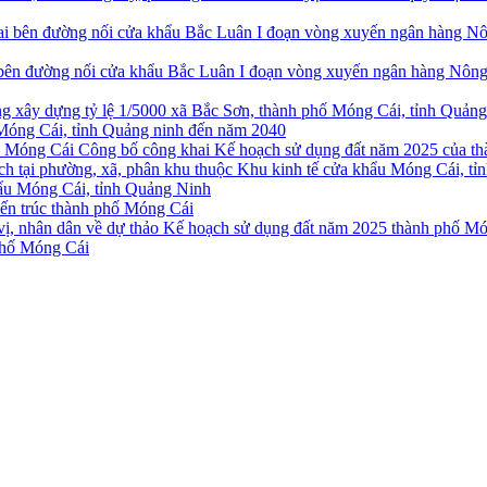
i bên đường nối cửa khẩu Bắc Luân I đoạn vòng xuyến ngân hàng Nông
 Móng Cái, tỉnh Quảng ninh đến năm 2040
Công bố công khai Kế hoạch sử dụng đất năm 2025 của t
hẩu Móng Cái, tỉnh Quảng Ninh
iến trúc thành phố Móng Cái
phố Móng Cái