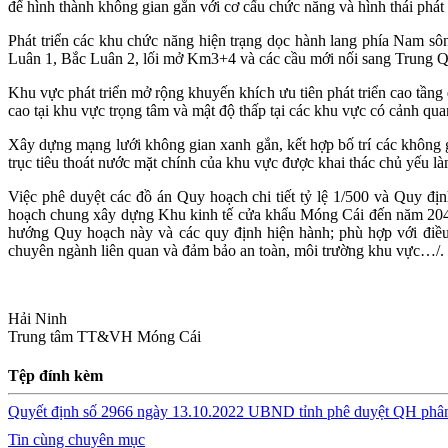
để hình thành không gian gắn với cơ cấu chức năng và hình thái phát
Phát triển các khu chức năng hiện trạng dọc hành lang phía Nam s
Luân 1, Bắc Luân 2, lối mở Km3+4 và các cầu mới nối sang Trung Quốc
Khu vực phát triển mở rộng khuyến khích ưu tiên phát triển cao tần
cao tại khu vực trọng tâm và mật độ thấp tại các khu vực có cảnh qua
Xây dựng mạng lưới không gian xanh gắn, kết hợp bố trí các không 
trục tiêu thoát nước mặt chính của khu vực được khai thác chủ yếu làm di
Việc phê duyệt các đồ án Quy hoạch chi tiết tỷ lệ 1/500 và Quy đ
hoạch chung xây dựng Khu kinh tế cửa khẩu Móng Cái đến năm 2040
hướng Quy hoạch này và các quy định hiện hành; phù hợp với điều 
chuyên ngành liên quan và đảm bảo an toàn, môi trường khu vực…/.
Hải Ninh
Trung tâm TT&VH Móng Cái
Tệp đính kèm
Quyết định số 2966 ngày 13.10.2022 UBND tỉnh phê duyệt QH phâ
Tin cùng chuyên mục