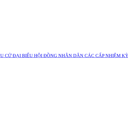
U CỬ ĐẠI BIỂU HỘI ĐỒNG NHÂN DÂN CÁC CẤP NHIỆM KỲ 