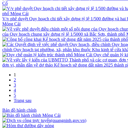
Cổ
V/v phê duyệt Quy hoạch chi tiết xây dựng tỷ lệ 1/500 đường và ha
Móng Cái
của Quy hoạch chung xây dựng tỷ lệ 1/5000 xã Bắc Sơn, thành phố
chỉnh Quy hoạch tại phường, xã, phân khu thuộc Khu kinh tế cửa k
Quy chế quản lý k
đơn vị, nhân dân về dự thảo Kế hoạch sử dụng đất năm 2025 thành 
1
2
3
4
5
Trang sau
Bản đồ hành chính