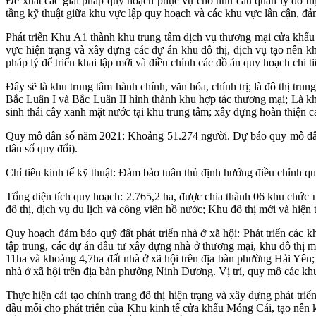
Đề xuất các giải pháp quy hoạch phục vụ cho nhu cầu quản lý đô thị
tầng kỹ thuật giữa khu vực lập quy hoạch và các khu vực lân cận, đảm 
Phát triển Khu A1 thành khu trung tâm dịch vụ thương mại cửa khẩu 
vực hiện trạng và xây dựng các dự án khu đô thị, dịch vụ tạo nên kh
pháp lý để triển khai lập mới và điều chỉnh các đồ án quy hoạch chi 
Đây sẽ là khu trung tâm hành chính, văn hóa, chính trị; là đô thị t
Bắc Luân I và Bắc Luân II hình thành khu hợp tác thương mại; Là khu
sinh thái cây xanh mặt nước tại khu trung tâm; xây dựng hoàn thiện cá
Quy mô dân số năm 2021: Khoảng 51.274 người. Dự báo quy mô dân
dân số quy đổi).
Chỉ tiêu kinh tế kỹ thuật: Đảm bảo tuân thủ định hướng điều chỉnh
Tổng diện tích quy hoạch: 2.765,2 ha, được chia thành 06 khu chức 
đô thị, dịch vụ du lịch và công viên hồ nước; Khu đô thị mới và hiện t
Quy hoạch đảm bảo quỹ đất phát triển nhà ở xã hội: Phát triển các k
tập trung, các dự án đầu tư xây dựng nhà ở thương mại, khu đô thị mới.
11ha và khoảng 4,7ha đất nhà ở xã hội trên địa bàn phường Hải Yên;
nhà ở xã hội trên địa bàn phường Ninh Dương. Vị trí, quy mô các khu 
Thực hiện cải tạo chỉnh trang đô thị hiện trạng và xây dựng phát triể
đầu mối cho phát triển của Khu kinh tế cửa khẩu Móng Cái, tạo nên kh