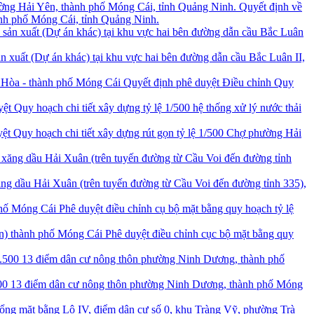
Quyết định về
ành phố Móng Cái, tỉnh Quảng Ninh.
ản xuất (Dự án khác) tại khu vực hai bên đường dẫn cầu Bắc Luân II,
Quyết định phê duyệt Điều chỉnh Quy
ệt Quy hoạch chi tiết xây dựng tỷ lệ 1/500 hệ thống xử lý nước thải
ệt Quy hoạch chi tiết xây dựng rút gọn tỷ lệ 1/500 Chợ phường Hải
 dầu Hải Xuân (trên tuyến đường từ Cầu Voi đến đường tỉnh 335),
Phê duyệt điều chỉnh cụ bộ mặt bằng quy hoạch tỷ lệ
Phê duyệt điều chỉnh cục bộ mặt bằng quy
500 13 điểm dân cư nông thôn phường Ninh Dương, thành phố Móng
tổng mặt bằng Lô IV, điểm dân cư số 0, khu Tràng Vỹ, phường Trà