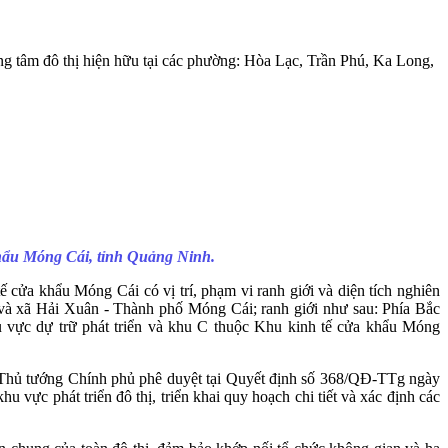
tâm đô thị hiện hữu tại các phường: Hòa Lạc, Trần Phú, Ka Long,
khẩu Móng Cái, tỉnh Quảng Ninh.
ửa khẩu Móng Cái có vị trí, phạm vi ranh giới và diện tích nghiên
à xã Hải Xuân - Thành phố Móng Cái; ranh giới như sau: Phía Bắc
u vực dự trữ phát triển và khu C thuộc Khu kinh tế cửa khẩu Móng
 Thủ tướng Chính phủ phê duyệt tại Quyết định số 368/QĐ-TTg ngày
vực phát triển đô thị, triển khai quy hoạch chi tiết và xác định các