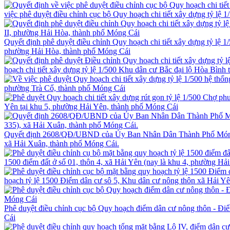
việc phê duyệt điều chỉnh cục bộ Quy hoạch chi tiết xây dựng tỷ l
Quyết định phê duyệt điều chỉnh Quy hoạch chi tiết xây dựng tỷ lệ 1
phường Hải Hòa, thành phố Móng Cái
hoạch chi tiết xây dựng tỷ lệ 1/500 Khu dân cư Bắc đại lộ Hòa Bình
phường Trà Cổ, thành phố Móng Cái
Yên tại khu 5, phường Hải Yên, thành phố Móng Cái
Quyết định 2608/QĐ/UBND của Ủy Ban Nhân Dân Thành Phố Móng Cái:
xã Hải Xuân, thành phố Móng Cái.
1500 điểm đất ở số 01, thôn 4, xã Hải Yên (nay là khu 4, phường Hả
hoạch tỷ lệ 1500 Điểm dân cư sô 5, Khu dân cư nông thôn xã Hải Y
Phê duyệt điều chỉnh cục bộ Quy hoạch điểm dân cư nông thôn - Đ
Cái