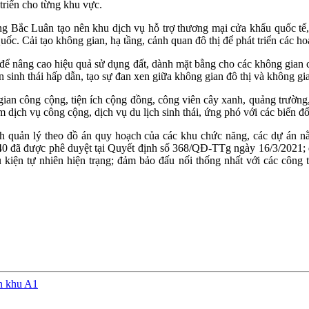
 triển cho từng khu vực.
ông Bắc Luân tạo nên khu dịch vụ hỗ trợ thương mại cửa khẩu quốc t
. Cải tạo không gian, hạ tầng, cảnh quan đô thị để phát triển các hoạ
g để nâng cao hiệu quả sử dụng đất, dành mặt bằng cho các không gian 
n sinh thái hấp dẫn, tạo sự đan xen giữa không gian đô thị và không gia
gian công cộng, tiện ích cộng đồng, công viên cây xanh, quảng trườn
̣ch vụ công cộng, dịch vụ du lịch sinh thái, ứng phó với các biến đ
ịnh quản lý theo đồ án quy hoạch của các khu chức năng, các dự án
 đã được phê duyệt tại Quyết định số 368/QĐ-TTg ngày 16/3/2021; qu
kiện tự nhiên hiện trạng; đảm bảo đấu nối thống nhất với các công t
n khu A1