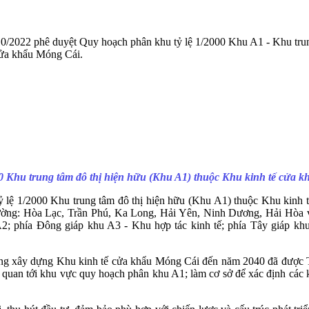
22 phê duyệt Quy hoạch phân khu tỷ lệ 1/2000 Khu A1 - Khu trung 
cửa khẩu Móng Cái.
0 Khu trung tâm đô thị hiện hữu (Khu A1) thuộc Khu kinh tế cửa 
 1/2000 Khu trung tâm đô thị hiện hữu (Khu A1) thuộc Khu kinh tế c
hường: Hòa Lạc, Trần Phú, Ka Long, Hải Yên, Ninh Dương, Hải Hòa v
 A2; phía Đông giáp khu A3 - Khu hợp tác kinh tế; phía Tây giáp kh
hung xây dựng Khu kinh tế cửa khẩu Móng Cái đến năm 2040 đã được
uan tới khu vực quy hoạch phân khu A1; làm cơ sở để xác định các khu 