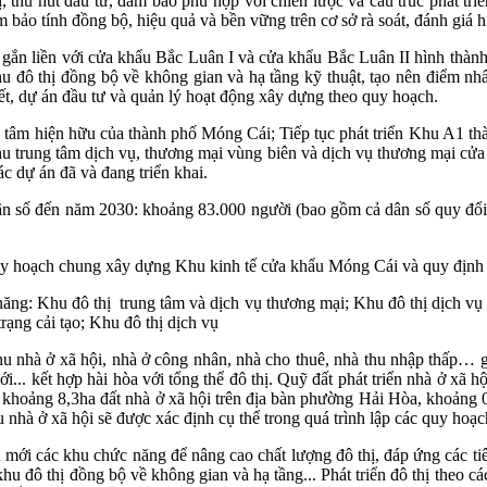
, thu hút đầu tư, đảm bảo phù hợp với chiến lược và cấu trúc phát tri
bảo tính đồng bộ, hiệu quả và bền vững trên cơ sở rà soát, đánh giá hi
gắn liền với cửa khẩu Bắc Luân I và cửa khẩu Bắc Luân II hình thành 
u đô thị đồng bộ về không gian và hạ tầng kỹ thuật, tạo nên điểm nhấn
tiết, dự án đầu tư và quản lý hoạt động xây dựng theo quy hoạch.
rung tâm hiện hữu của thành phố Móng Cái; Tiếp tục phát triển Khu A1 t
 trung tâm dịch vụ, thương mại vùng biên và dịch vụ thương mại cửa kh
c dự án đã và đang triển khai.
 số đến năm 2030: khoảng 83.000 người (bao gồm cả dân số quy đổi
 quy hoạch chung xây dựng Khu kinh tế cửa khẩu Móng Cái và quy định 
năng: Khu đô thị trung tâm và dịch vụ thương mại; Khu đô thị dịch vụ
rạng cải tạo; Khu đô thị dịch vụ
hu nhà ở xã hội, nhà ở công nhân, nhà cho thuê, nhà thu nhập thấ
.. kết hợp hài hòa với tổng thể đô thị. Quỹ đất phát triển nhà ở 
 khoảng 8,3ha đất nhà ở xã hội trên địa bàn phường Hải Hòa, khoảng 0
nhà ở xã hội sẽ được xác định cụ thể trong quá trình lập các quy hoạch
n mới các khu chức năng để nâng cao chất lượng đô thị, đáp ứng các tiêu
u đô thị đồng bộ về không gian và hạ tầng... Phát triển đô thị theo c