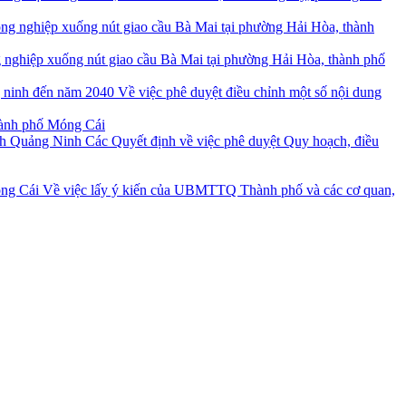
 nghiệp xuống nút giao cầu Bà Mai tại phường Hải Hòa, thành phố
Về việc phê duyệt điều chỉnh một số nội dung
hành phố Móng Cái
Các Quyết định về việc phê duyệt Quy hoạch, điều
Về việc lấy ý kiến của UBMTTQ Thành phố và các cơ quan,