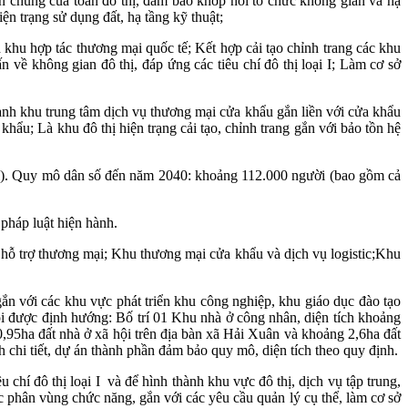
ển chung của toàn đô thị, đảm bảo khớp nối tổ chức không gian và hạ
ện trạng sử dụng đất, hạ tầng kỹ thuật;
khu hợp tác thương mại quốc tế; Kết hợp cải tạo chỉnh trang các khu
 về không gian đô thị, đáp ứng các tiêu chí đô thị loại I; Làm cơ sở
hành khu trung tâm dịch vụ thương mại cửa khẩu gắn liền với cửa khẩu
ẩu; Là khu đô thị hiện trạng cải tạo, chỉnh trang gắn với bảo tồn hệ
). Quy mô dân số đến năm 2040: khoảng 112.000 người (bao gồm cả
pháp luật hiện hành.
 hỗ trợ thương mại; Khu thương mại cửa khẩu và dịch vụ logistic;Khu
p… gắn với các khu vực phát triển khu công nghiệp, khu giáo dục đào tạo
xã hội được định hướng: Bố trí 01 Khu nhà ở công nhân, diện tích khoảng
,95ha đất nhà ở xã hội trên địa bàn xã Hải Xuân và khoảng 2,6ha đất
 chi tiết, dự án thành phần đảm bảo quy mô, diện tích theo quy định.
 chí đô thị loại I và để hình thành khu vực đô thị, dịch vụ tập trung,
ác phân vùng chức năng, gắn với các yêu cầu quản lý cụ thể, làm cơ sở