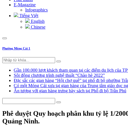
E-Magazine
Infographics
Tiếng Việt
English
Chinese
Phường Móng Cái 1
Gần 100.000 lượt khách tham quan tại các điểm du lịch của T
Sôi động chương trình nghệ thuật “Chào hè 2022”
Đặc sắc các gian hàng “Hội chợ quê” tại phố đi bộ phường Tr
Có một Móng Cái xưa tại gian hàng của Trung tâm giáo dục
Ấn tượng với gian hàng trưng bày sách tại Phố đi bộ Trần Phú
Phê duyệt Quy hoạch phân khu tỷ lệ 1/200
Quảng Ninh.