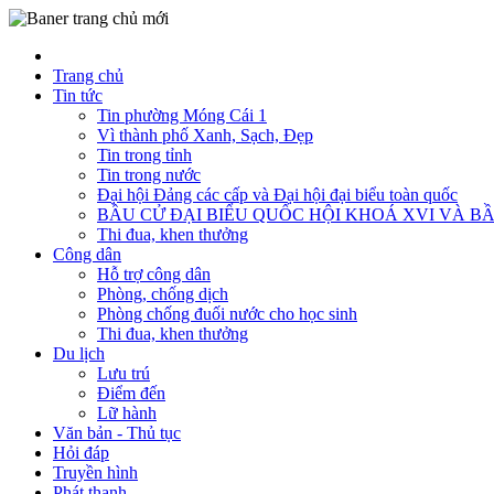
Trang chủ
Tin tức
Tin phường Móng Cái 1
Vì thành phố Xanh, Sạch, Đẹp
Tin trong tỉnh
Tin trong nước
Đại hội Đảng các cấp và Đại hội đại biểu toàn quốc
BẦU CỬ ĐẠI BIỂU QUỐC HỘI KHOÁ XVI VÀ BẦ
Thi đua, khen thưởng
Công dân
Hỗ trợ công dân
Phòng, chống dịch
Phòng chống đuối nước cho học sinh
Thi đua, khen thưởng
Du lịch
Lưu trú
Điểm đến
Lữ hành
Văn bản - Thủ tục
Hỏi đáp
Truyền hình
Phát thanh