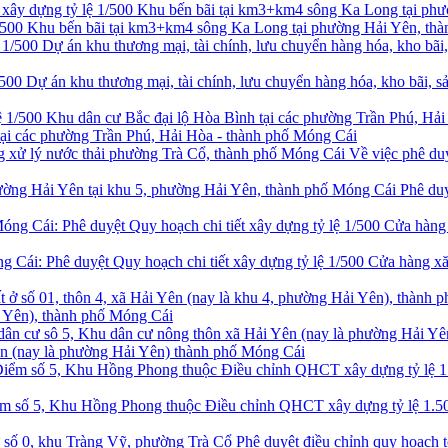
ệ 1/500 Khu bến bãi tại km3+km4 sông Ka Long tại phường Hải Yên, th
/500 Dự án khu thương mại, tài chính, lưu chuyển hàng hóa, kho bãi, s
 tại các phường Trần Phú, Hải Hòa - thành phố Móng Cái
Về việc phê duy
Phê duy
 Phê duyệt Quy hoạch chi tiết xây dựng tỷ lệ 1/500 Cửa hàng xăng
i Yên), thành phố Móng Cái
ên (nay là phường Hải Yên) thành phố Móng Cái
iểm số 5, Khu Hồng Phong thuộc Điều chỉnh QHCT xây dựng tỷ lệ 1.
Phê duyệt điều chỉnh quy hoạch 