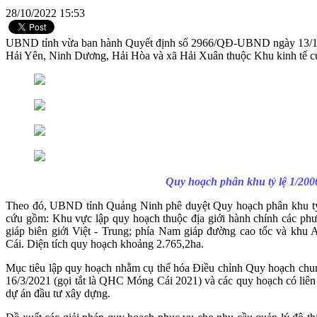
28/10/2022 15:53
UBND tỉnh vừa ban hành Quyết định số 2966/QĐ-UBND ngày 13/10/20
Hải Yên, Ninh Dương, Hải Hòa và xã Hải Xuân thuộc Khu kinh tế 
Quy hoạch phân khu tỷ lệ 1/200
Theo đó, UBND tỉnh Quảng Ninh phê duyệt Quy hoạch phân khu tỷ lệ
cứu gồm: Khu vực lập quy hoạch thuộc địa giới hành chính các p
giáp biên giới Việt - Trung; phía Nam giáp đường cao tốc và khu
Cái. Diện tích quy hoạch khoảng 2.765,2ha.
Mục tiêu lập quy hoạch nhằm cụ thể hóa Điều chỉnh Quy hoạch c
16/3/2021 (gọi tắt là QHC Móng Cái 2021) và các quy hoạch có liên q
dự án đầu tư xây dựng.