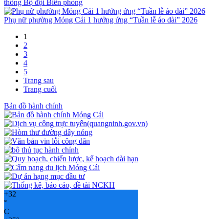
thống Bộ đội Biên phòng
Phụ nữ phường Móng Cái 1 hưởng ứng “Tuần lễ áo dài” 2026
1
2
3
4
5
Trang sau
Trang cuối
Bản đồ hành chính
+
32
°
C