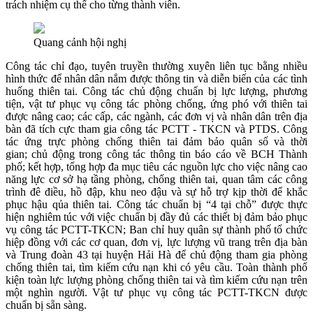
trách nhiệm cụ thể cho từng thành viên.
Quang cảnh hội nghị
Công tác chỉ đạo, tuyên truyền thường xuyên liên tục bằng nhiều
hình thức để nhân dân nắm được thông tin và diễn biến của các tình
huống thiên tai. Công tác chủ động chuẩn bị lực lượng, phương
tiện, vật tư phục vụ công tác phòng chống, ứng phó với thiên tai
được nâng cao; các cấp, các ngành, các đơn vị và nhân dân trên địa
bàn đã tích cực tham gia công tác PCTT - TKCN và PTDS. Công
tác ứng trực phòng chống thiên tai đảm bảo quân số và thời
gian; chủ động trong công tác thông tin báo cáo về BCH Thành
phố; kết hợp, tổng hợp đa mục tiêu các nguồn lực cho việc nâng cao
năng lực cơ sở hạ tầng phòng, chống thiên tai, quan tâm các công
trình đê điều, hồ đập, khu neo đậu và sự hỗ trợ kịp thời để khắc
phục hậu qủa thiên tai. Công tác chuẩn bị “4 tại chỗ” được thực
hiện nghiêm túc với việc chuẩn bị đầy đủ các thiết bị đảm bảo phục
vụ công tác PCTT-TKCN; Ban chỉ huy quân sự thành phố tổ chức
hiệp đồng với các cơ quan, đơn vị, lực lượng vũ trang trên địa bàn
và Trung đoàn 43 tại huyện Hải Hà để chủ động tham gia phòng
chống thiên tai, tìm kiếm cứu nạn khi có yêu cầu. Toàn thành phố
kiện toàn lực lượng phòng chống thiên tai và tìm kiếm cứu nạn trên
một nghìn người. Vật tư phục vụ công tác PCTT-TKCN được
chuẩn bị sẵn sàng.