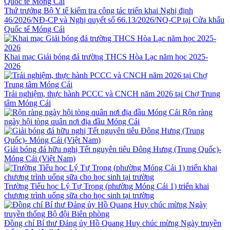
Thứ trưởng Bộ Y tế kiểm tra công tác triển khai Nghị định
46/2026/NĐ-CP và Nghị quyết số 66.13/2026/NQ-CP tại Cửa khẩu
Quốc tế Móng Cái
Khai mạc Giải bóng đá trường THCS Hòa Lạc năm học 2025-
2026
Trải nghiệm, thực hành PCCC và CNCH năm 2026 tại Chợ Trung
tâm Móng Cái
Rộn ràng
ngày hội tòng quân nơi địa đầu Móng Cái
Giải bóng đá hữu nghị Tết nguyên tiêu Đông Hưng (Trung Quốc)-
Móng Cái (Việt Nam)
Trường Tiểu học Lý Tự Trọng (phường Móng Cái 1) triển khai
chương trình uống sữa cho học sinh tại trường
Đồng chí Bí thư Đảng ủy Hồ Quang Huy chúc mừng Ngày truyền