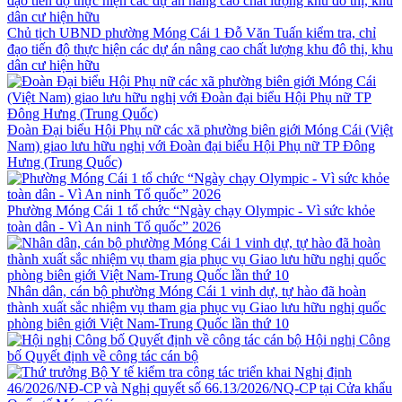
Chủ tịch UBND phường Móng Cái 1 Đỗ Văn Tuấn kiểm tra, chỉ
đạo tiến độ thực hiện các dự án nâng cao chất lượng khu đô thị, khu
dân cư hiện hữu
Đoàn Đại biểu Hội Phụ nữ các xã phường biên giới Móng Cái (Việt
Nam) giao lưu hữu nghị với Đoàn đại biểu Hội Phụ nữ TP Đông
Hưng (Trung Quốc)
Phường Móng Cái 1 tổ chức “Ngày chạy Olympic - Vì sức khỏe
toàn dân - Vì An ninh Tổ quốc” 2026
Nhân dân, cán bộ phường Móng Cái 1 vinh dự, tự hào đã hoàn
thành xuất sắc nhiệm vụ tham gia phục vụ Giao lưu hữu nghị quốc
phòng biên giới Việt Nam-Trung Quốc lần thứ 10
Hội nghị Công
bố Quyết định về công tác cán bộ