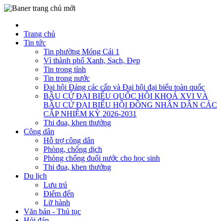
Trang chủ
Tin tức
Tin phường Móng Cái 1
Vì thành phố Xanh, Sạch, Đẹp
Tin trong tỉnh
Tin trong nước
Đại hội Đảng các cấp và Đại hội đại biểu toàn quốc
BẦU CỬ ĐẠI BIỂU QUỐC HỘI KHOÁ XVI VÀ
BẦU CỬ ĐẠI BIỂU HỘI ĐỒNG NHÂN DÂN CÁC
CẤP NHIỆM KỲ 2026-2031
Thi đua, khen thưởng
Công dân
Hỗ trợ công dân
Phòng, chống dịch
Phòng chống đuối nước cho học sinh
Thi đua, khen thưởng
Du lịch
Lưu trú
Điểm đến
Lữ hành
Văn bản - Thủ tục
Hỏi đáp