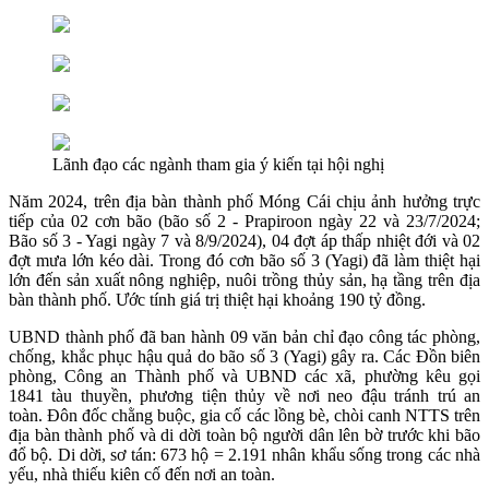
Lãnh đạo các ngành tham gia ý kiến tại hội nghị
Năm 2024, trên địa bàn thành phố Móng Cái chịu ảnh hưởng trực
tiếp của 02 cơn bão (bão số 2 - Prapiroon ngày 22 và 23/7/2024;
Bão số 3 - Yagi ngày 7 và 8/9/2024), 04 đợt áp thấp nhiệt đới và 02
đợt mưa lớn kéo dài. Trong đó cơn bão số 3 (Yagi) đã làm thiệt hại
lớn đến sản xuất nông nghiệp, nuôi trồng thủy sản, hạ tầng trên địa
bàn thành phố. Ước tính giá trị thiệt hại khoảng 190 tỷ đồng.
UBND thành phố đã ban hành 09 văn bản chỉ đạo công tác phòng,
chống, khắc phục hậu quả do bão số 3 (Yagi) gây ra. Các Đồn biên
phòng, Công an Thành phố và UBND các xã, phường kêu gọi
1841 tàu thuyền, phương tiện thủy về nơi neo đậu tránh trú an
toàn. Đôn đốc chằng buộc, gia cố các lồng bè, chòi canh NTTS trên
địa bàn thành phố và di dời toàn bộ người dân lên bờ trước khi bão
đổ bộ. Di dời, sơ tán: 673 hộ = 2.191 nhân khẩu sống trong các nhà
yếu, nhà thiếu kiên cố đến nơi an toàn.