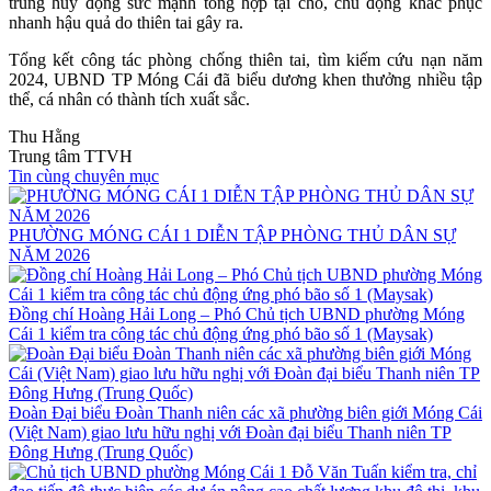
trung huy động sức mạnh tổng hợp tại chỗ, chủ động khắc phục
nhanh hậu quả do thiên tai gây ra.
Tổng kết công tác phòng chống thiên tai, tìm kiếm cứu nạn năm
2024, UBND TP Móng Cái đã biểu dương khen thưởng nhiều tập
thể, cá nhân có thành tích xuất sắc.
Thu Hằng
Trung tâm TTVH
Tin cùng chuyên mục
PHƯỜNG MÓNG CÁI 1 DIỄN TẬP PHÒNG THỦ DÂN SỰ
NĂM 2026
Đồng chí Hoàng Hải Long – Phó Chủ tịch UBND phường Móng
Cái 1 kiểm tra công tác chủ động ứng phó bão số 1 (Maysak)
Đoàn Đại biểu Đoàn Thanh niên các xã phường biên giới Móng Cái
(Việt Nam) giao lưu hữu nghị với Đoàn đại biểu Thanh niên TP
Đông Hưng (Trung Quốc)