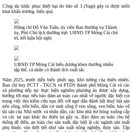
Công tác khắc phục thiệt hại do bão số 3 (Yagi) gây ra được triển
khai khẩn trương, hiệu quả.
Đồng chí Đỗ Văn Tuấn, ủy viên Ban thường vụ Thành
ủy, Phó Chủ tịch thường trực UBND TP Móng Cái chủ
trì, kết luận hội nghị
UBND TP Móng Cái biểu dương khen thưởng nhiều
tập thể, cá nhân có thành tích xuất sắc
Năm 2025, trước diễn biến phức tạp, khó lường của thiên nhiên,
Ban chỉ huy PCTT - TKCN và PTDS thành phố Móng Cái và các
xã phường tiếp tục thực hiện nghiêm phương án được xây dựng,
hướng tới mục tiêu bảo đảm an toàn cao nhất về người; đặc biệt coi
trọng việc tìm kiếm cứu nạn đối với ngư dân đánh bắt thuỷ hải sản
trên sông, trên biển, dân cư sinh sống ở ven sông, ven biển; bảo vệ
tài sản của Nhà nước và nhân dân, các khu nhà hư hỏng xuống cấp
và các tai nạn khác do thiên tai gây ra. Bảo đảm an toàn cho hệ
thống đê điều, an toàn cho sản xuất, đặc biệt là các ngành sản xuất
phụ thuộc vào thời tiết như sản xuất nông nghiệp, thủy sản. Tập