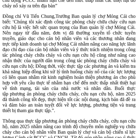
chủ động PCCC nhằm hạn chế đến mức thấp nhất các thiệt hại do
cháy nổ xảy ra trên địa bàn”
Đồng chí Vũ Tiến Chung,Trưởng Ban quản lý chợ Móng Cái cho
biết: ‘Chúng tôi xác định công tác phòng cháy chữa cháy cứu nạn
cứu hộ là việc hết sức quan trọng của Ban quản lý chợ Móng Cái.
Nên ngay từ đầu năm, đơn vị đã thường xuyên tổ chức tuyên
truyền, giáo dục cho cán bộ nhân viên và các thương nhân đang
trực tiếp kinh doanh tại chợ Móng Cái nhằm nâng cao năng lực lãnh
đạo chỉ đạo của cán bộ nhân viên và ý thức trách nhiệm trong công
tác phòng cháy chữa cháy và cứu nạn cứu hộ cũng như nâng cao
nhận thức của người dân trong công tác phòng cháy chữa cháy và
cứu nạn cứu hộ; Đồng thời, việc thực tập các phương án và kiểm tra
khả năng hiệp đồng khi xử lý tình huống cháy nổ của các lực lượng
có liên quan nhằm rút kinh nghiệm hoàn thiện phương án cho phù
hợp với yêu cầu thực tế nhằm hạn chế đến mức thấp nhất thiệt hại
về tính mạng, tài sản của nhà nước và nhân dân. Buổi thực
tập phương án phòng cháy chữa cháy, cứu nạn cứu hộ, năm 2025
đã thành công tốt đẹp, thực hiện tốt các nội dung, kịch bản đã đề ra
và đảm bảo an toàn tuyệt đối về lực lượng, phương tiện và trang
thiết bị tham gia thực tập.”.
Thông qua thực tập phương án phòng cháy chữa cháy, cứu nạn cứu
hộ, năm 2025 nhằm nâng cao trình độ chuyên môn nghiệp vụ chữa
cháy cho cán bộ nhân viên Ban quản lý chợ và cán bộ chiến sĩ lực
lượng Cảnh sát PCCC và CNCH. Từ đó góp phần nâng cao ý thức