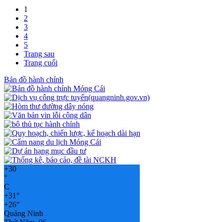
1
2
3
4
5
Trang sau
Trang cuối
Bản đồ hành chính
+
30
°
C
+
31°
+
26°
Quảng Ninh