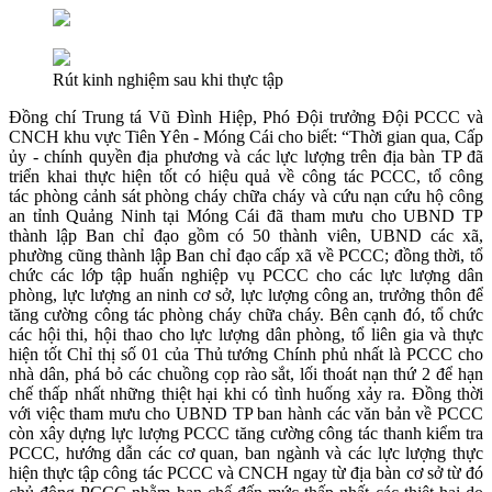
Rút kinh nghiệm sau khi thực tập
Đồng chí Trung tá Vũ Đình Hiệp, Phó Đội trưởng Đội PCCC và
CNCH khu vực Tiên Yên - Móng Cái cho biết: “Thời gian qua, Cấp
ủy - chính quyền địa phương và các lực lượng trên địa bàn TP đã
triển khai thực hiện tốt có hiệu quả về công tác PCCC, tổ công
tác phòng cảnh sát phòng cháy chữa cháy và cứu nạn cứu hộ công
an tỉnh Quảng Ninh tại Móng Cái đã tham mưu cho UBND TP
thành lập Ban chỉ đạo gồm có 50 thành viên, UBND các xã,
phường cũng thành lập Ban chỉ đạo cấp xã về PCCC; đồng thời, tổ
chức các lớp tập huấn nghiệp vụ PCCC cho các lực lượng dân
phòng, lực lượng an ninh cơ sở, lực lượng công an, trưởng thôn để
tăng cường công tác phòng cháy chữa cháy. Bên cạnh đó, tổ chức
các hội thi, hội thao cho lực lượng dân phòng, tổ liên gia và thực
hiện tốt Chỉ thị số 01 của Thủ tướng Chính phủ nhất là PCCC cho
nhà dân, phá bỏ các chuồng cọp rào sắt, lối thoát nạn thứ 2 để hạn
chế thấp nhất những thiệt hại khi có tình huống xảy ra. Đồng thời
với việc tham mưu cho UBND TP ban hành các văn bản về PCCC
còn xây dựng lực lượng PCCC tăng cường công tác thanh kiểm tra
PCCC, hướng dẫn các cơ quan, ban ngành và các lực lượng thực
hiện thực tập công tác PCCC và CNCH ngay từ địa bàn cơ sở từ đó