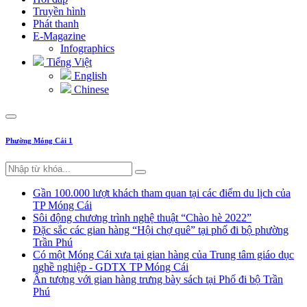
Truyền hình
Phát thanh
E-Magazine
Infographics
Tiếng Việt
English
Chinese
Phường Móng Cái 1
Gần 100.000 lượt khách tham quan tại các điểm du lịch của
TP Móng Cái
Sôi động chương trình nghệ thuật “Chào hè 2022”
Đặc sắc các gian hàng “Hội chợ quê” tại phố đi bộ phường
Trần Phú
Có một Móng Cái xưa tại gian hàng của Trung tâm giáo dục
nghề nghiệp - GDTX TP Móng Cái
Ấn tượng với gian hàng trưng bày sách tại Phố đi bộ Trần
Phú