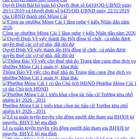
Quyết Định Bãi bỏ toàn bộ Quyết định số 6410/QĐ-UBND ngày
20/11/2019 và Quyết định số 6435/QĐ-UBND ngày 22/11/2019
của UBND thành phố Móng Cái
Công an phường Móng Cái 1 lắng nghe ý kiến Nhân dân năm 2026
Quyết Định Về việc thành lập Hội đồng tổ chức, cá nhân được
quyền thuê các cơ sở nhà, đất dôi dư
Thông Báo Về việc cho thuê nhà do Trung tâm cung ứng dịch vụ
phường Móng Cái 1 quản lý, khai thác
Phường Móng Cái 1
có tân Chủ tịch HĐND
Phường Móng Cái 1 triển khai công tác bầu cử Trưởng khu phố
nhiệm kỳ 2026 - 2031
Lễ ra quân tuyên truyền vận động người dân tham gia BHXH tự
nguyện, BHYT hộ gia đình