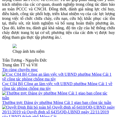
trách nhiệm của các cơ quan, doanh nghiệp trong công tác đảm bảo
an toàn PCCC và CNCH. Đồng thời, đánh giá năng lực chỉ huy,
điều hành, công tác phối hợp, triển khai nhiệm vụ của các lực lượng
trong việc tổ chức chữa cháy, cứu nạn, cứu hộ; khắc phục các tồn
tại, thiếu sót, rút kinh nghiệm và bổ sung hoàn thiện phương án.
Qua đó, kiểm tra, đánh giá khả năng, độ tin cậy của hệ thống chữa
cháy được trang bị tại cơ sở, phương tiện của các đơn vị được huy
động tham gia thực tập phương án./.
Chụp ảnh lưu niệm
Trần Tương - Nguyễn Đức
Trung tâm TT và VH
Tin cùng chuyên mục
Cục C04 Bộ Công an làm việc với UBND phường Móng Cái 1 về
công tác phòng chống ma túy
Thường trực Đảng ủy phường Móng Cái 1 giao ban công tác tuần