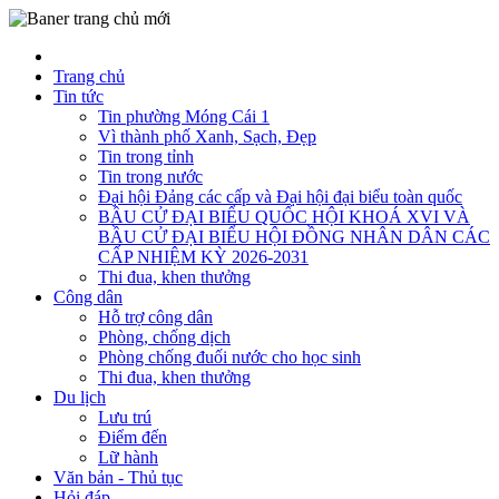
Trang chủ
Tin tức
Tin phường Móng Cái 1
Vì thành phố Xanh, Sạch, Đẹp
Tin trong tỉnh
Tin trong nước
Đại hội Đảng các cấp và Đại hội đại biểu toàn quốc
BẦU CỬ ĐẠI BIỂU QUỐC HỘI KHOÁ XVI VÀ
BẦU CỬ ĐẠI BIỂU HỘI ĐỒNG NHÂN DÂN CÁC
CẤP NHIỆM KỲ 2026-2031
Thi đua, khen thưởng
Công dân
Hỗ trợ công dân
Phòng, chống dịch
Phòng chống đuối nước cho học sinh
Thi đua, khen thưởng
Du lịch
Lưu trú
Điểm đến
Lữ hành
Văn bản - Thủ tục
Hỏi đáp