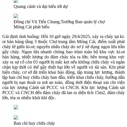
Quang cảnh và đại biểu tới dự
Đồng chí Vũ Tiến Chung,Trưởng Ban quản lý chợ
Móng Cái phát biểu
Giả định tình huống: Hồi 10 giờ ngày 29/4/2025, xảy ra cháy tại ki-
ot bán hàng tầng 3 thuộc Chợ trung tâm Móng Cái, điểm xuất phát
cháy từ giữa ki-ot; nguyên nhân cháy do sơ ý sử dụng ngọn lửa trần
gây cháy. Ngọn lửa nhanh chóng bao trùm toàn bộ khu vực ki-ot
bán hàng, nhiệt lượng do đám cháy tỏa ra lớn, bên trong khu vực
xảy ra sự cố còn 03 người bị mắc kẹt nếu không chữa cháy và ngăn
chặn kịp thời có thể gây thiệt hại lớn về người và tài sản. Khi phát
hiện cháy, cơ sở đã triển khai báo động, tập trung lực lượng, thành
lập ban chỉ huy chữa cháy ban đầu, triển khai chữa cháy, hướng dẫn
người bị nạn thoát ra nơi an toàn, đồng thời điện thoại xin chi viện
của lực lượng Cảnh sát PCCC và CNCH. Khi lực lượng Cảnh sát
PCCC và CNCH đến đám cháy đã lan ra diện tích 15m2, đám cháy
lớn, tỏa ra nhiều khói khí độc.
Ban chỉ huy chữa cháy