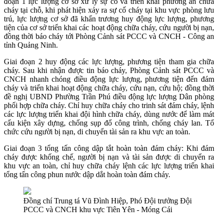
đoạn 1 lực lượng cơ sở xử lý sự cố và triển khai phương án chữa
cháy tại chỗ, khi phát hiện xảy ra sự cố cháy tại khu vực phòng lưu
trú, lực lượng cơ sở đã khẩn trương huy động lực lượng, phương
tiện của cơ sở triển khai các hoạt động chữa cháy, cứu người bị nạn,
đồng thời báo cháy tới Phòng Cảnh sát PCCC và CNCH - Công an
tỉnh Quảng Ninh.
Giai đoạn 2 huy động các lực lượng, phương tiện tham gia chữa
cháy. Sau khi nhận được tin báo cháy, Phòng Cảnh sát PCCC và
CNCH nhanh chóng điều động lực lượng, phương tiện đến đám
cháy và triển khai hoạt động chữa cháy, cứu nạn, cứu hộ; đồng thời
đề nghị UBND Phường Trần Phú điều động lực lượng Dân phòng
phối hợp chữa cháy. Chỉ huy chữa cháy cho trinh sát đám cháy, lệnh
các lực lượng triển khai đội hình chữa cháy, dùng nước để làm mát
cấu kiện xây dựng, chống sụp đổ công trình, chống cháy lan. Tổ
chức cứu người bị nạn, di chuyển tài sản ra khu vực an toàn.
Giai đoạn 3 tổng tấn công dập tắt hoàn toàn đám cháy: Khi đám
cháy được khống chế, người bị nạn và tài sản được di chuyển ra
khu vực an toàn, chỉ huy chữa cháy lệnh các lực lượng triển khai
tổng tấn công phun nước dập dắt hoàn toàn đám cháy.
Đồng chí Trung tá Vũ Đình Hiệp, Phó Đội trưởng Đội
PCCC và CNCH khu vực Tiên Yên - Móng Cái