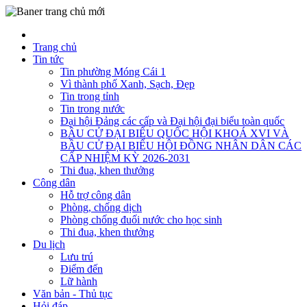
Trang chủ
Tin tức
Tin phường Móng Cái 1
Vì thành phố Xanh, Sạch, Đẹp
Tin trong tỉnh
Tin trong nước
Đại hội Đảng các cấp và Đại hội đại biểu toàn quốc
BẦU CỬ ĐẠI BIỂU QUỐC HỘI KHOÁ XVI VÀ
BẦU CỬ ĐẠI BIỂU HỘI ĐỒNG NHÂN DÂN CÁC
CẤP NHIỆM KỲ 2026-2031
Thi đua, khen thưởng
Công dân
Hỗ trợ công dân
Phòng, chống dịch
Phòng chống đuối nước cho học sinh
Thi đua, khen thưởng
Du lịch
Lưu trú
Điểm đến
Lữ hành
Văn bản - Thủ tục
Hỏi đáp