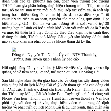
đoàn viên các xã, phường lân cận, đoàn viên trường các trường
THPT tham gia phân luồng, thực hiện chương trình “Tiếp sức mùa
thi”, hỗ trợ thí sinh trước mỗi buổi thi; Tiếp tục kiểm tra, rà soát tập
trung hoàn thiện công tác chuẩn bị bảo đảm các điều kiện để tổ
chức Kỳ thi diễn ra an toàn, nghiêm túc theo đúng quy định. Đặc
biệt, Phòng GD - ĐT TP và các trường sẽ rà soát và hỗ trợ 38
trường hợp thí sinh có hoàn cảnh khó khăn vói mức tối đa là 2 triệu
và mức tối thiểu là 1 triệu đồng tùy theo điều kiện, hoàn cảnh thực
tế từng thí sinh, Thành phố Móng Cái quyết tâm không để thí sinh
nào vì khó khăn mà phải bỏ thi và không tham dự kỳ thi.
Đồng chí Nguyễn Thị Ninh - Ủy viên BTV Thành ủy,
Trưởng Ban Tuyên giáo Thành ủy báo cáo
Hội nghị cũng đã nghe và cho ý kiến về việc xây dựng video clip
quảng bá về tiềm năng, lợi thế, thế mạnh du lịch TP Móng Cái
Sau khi nghe Ban Tuyên giáo báo cáo về công tác xây dựng video
clip quảng bá du lịch Móng Cái và ý kiến tham gia của các đồng chí
Thường trực Thành ủy, đồng chí Hoàng Bá Nam - Tỉnh ủy viên, Bí
thư Thành ủy Móng Cái kết luận: Ban Tuyên giáo chủ trì cùng với
Phòng Văn hóa - Thông tin và Trung tâm Truyên thông và Văn hóa
phối hợp với đơn vị tư vấn, thực hiện video clip trong đó định
hướng về phát triển du lịch Móng Cái là du lịch xanh, thân thiện gắn