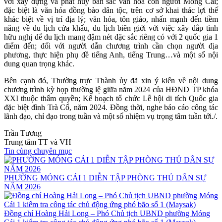
với xây dựng và phát huy bản sắc văn hóa con người Móng Cái;
đặc biệt là văn hóa đồng bào dân tộc, trên cơ sở khai thác lợi thế
khác biệt về vị trí địa lý; văn hóa, tôn giáo, nhấn mạnh đến tiềm
năng về du lịch cửa khẩu, du lịch biên giới với việc xây đắp tình
hữu nghị để du lịch mang đậm nét đặc sắc riêng có với 2 quốc gia 1
điểm đến; đối với người dẫn chương trình cần chọn người địa
phương, thực hiện phụ đề tiếng Anh, tiếng Trung…và một số nội
dung quan trọng khác.
Bên cạnh đó, Thường trực Thành ủy đã xin ý kiến về nội dung
chương trình kỳ họp thường lệ giữa năm 2024 của HĐND TP khóa
XXI thuộc thẩm quyền; Kế hoạch tổ chức Lễ hội di tích Quốc gia
đặc biệt đình Trà Cổ, năm 2024. Đồng thời, nghe báo cáo công tác
lãnh đạo, chỉ đạo trong tuần và một số nhiệm vụ trọng tâm tuần tới./.
Trần Tương
Trung tâm TT và VH
Tin cùng chuyên mục
PHƯỜNG MÓNG CÁI 1 DIỄN TẬP PHÒNG THỦ DÂN SỰ
NĂM 2026
Đồng chí Hoàng Hải Long – Phó Chủ tịch UBND phường Móng