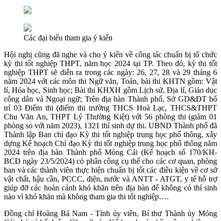
Các đại biểu tham gia ý kiến
Hội nghị cũng đã nghe và cho ý kiến về công tác chuẩn bị tổ chức
kỳ thi tốt nghiệp THPT, năm học 2024 tại TP. Theo đó, kỳ thi tốt
nghiệp THPT sẽ diễn ra trong các ngày: 26, 27, 28 và 29 tháng 6
năm 2024 với các môn thi Ngữ văn, Toán, bài thi KHTN gồm: Vật
lí, Hóa học, Sinh học; Bài thi KHXH gồm Lịch sử, Địa lí, Giáo dục
công dân và Ngoại ngữ; Trên địa bàn Thành phố, Sở GD&ĐT bố
trí 03 Điểm thi (điểm thi trường THCS Hoà Lạc, THCS&THPT
Chu Văn An, THPT Lý Thường Kiệt) với 56 phòng thi (giảm 01
phòng so với năm 2023), 1321 thí sinh dự thi. UBND Thành phố đã
Thành lập Ban chỉ đạo Kỳ thi tốt nghiệp trung học phổ thông, xây
dựng Kế hoạch Chỉ đạo Kỳ thi tốt nghiệp trung học phổ thông năm
2024 trên địa bàn Thành phố Móng Cái (Kế hoạch số 170/KH-
BCĐ ngày 23/5/2024) có phân công cụ thể cho các cơ quan, phòng
ban và các thành viên thực hiện chuẩn bị tốt các điều kiện về cơ sở
vật chất, hậu cần, PCCC, điện, nước và ANTT - ATGT, y tế hỗ trợ
giúp đỡ các hoàn cảnh khó khăn trên địa bàn để không có thí sinh
nào vì khó khăn mà không tham gia thi tốt nghiệp….
Đồng chí Hoàng Bá Nam - Tỉnh ủy viên, Bí thư Thành ủy Móng