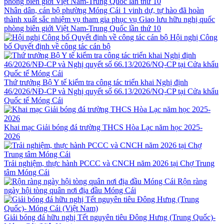
Nhân dân, cán bộ phường Móng Cái 1 vinh dự, tự hào đã hoàn
thành xuất sắc nhiệm vụ tham gia phục vụ Giao lưu hữu nghị quốc
phòng biên giới Việt Nam-Trung Quốc lần thứ 10
Hội nghị Công
bố Quyết định về công tác cán bộ
Thứ trưởng Bộ Y tế kiểm tra công tác triển khai Nghị định
46/2026/NĐ-CP và Nghị quyết số 66.13/2026/NQ-CP tại Cửa khẩu
Quốc tế Móng Cái
Khai mạc Giải bóng đá trường THCS Hòa Lạc năm học 2025-
2026
Trải nghiệm, thực hành PCCC và CNCH năm 2026 tại Chợ Trung
tâm Móng Cái
Rộn ràng
ngày hội tòng quân nơi địa đầu Móng Cái
Giải bóng đá hữu nghị Tết nguyên tiêu Đông Hưng (Trung Quốc)-