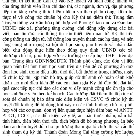
Cái chủ trì kết luận: Căn cứ vào Kế hoạch và phân công nhiệm vụ
của từng thành viên Ban chỉ đạo thi, các ngành, đơn vị, địa phương
tiếp tục tăng cường thực hiện nhiệm vụ theo phân công; kiểm tra
thực tế về công tác chuẩn bị cho Kỳ thi tại điểm thi; Trung tâm
Truyền thông và Văn hóa phối hợp với Phòng Giáo dục và Đào tạo,
UBND các xã, phường tăng cường, chủ động xây dựng các bài
viết, bản tin đưa các thông tin cần thiết liên quan tới Kỳ thi trên
cổng thông tin điện tử, hệ thống loa truyền thanh các hạ tầng và nền
tảng cũng như mạng xã hội để học sinh, phụ huynh và nhân dân
biết, chủ động thực hiện theo đúng quy định; UBND các xã,
phường chủ trì, phối hợp với các trường có cấp học THPT trên địa
bàn, Trung tâm GDNN&GDTX Thành phố cùng các đơn vị liên
quan nắm bắt tình hình học sinh trên địa bàn để có phương án đưa
đón học sinh trong điều kiện thời tiết bất thường trong những ngày
tổ chức kỳ thi; kịp thời hỗ trợ, giúp đỡ thí sinh có hoàn cảnh khó
khăn tạo mọi điều kiện để các em tham gia Kỳ thi đầy đủ, đạt kết
quả cao; tiếp tục chỉ đạo các đơn vị đẩy mạnh công tác ôn tập cho
học sinh/học viên theo kế hoạch. Các trường đặt Điểm thi tiếp tục rà
soát để chuẩn bị bảo đảm các điều kiện về CSVC tổ chức kỳ thi
tuyệt đối không để bị động khi xảy ra các tình huống; chủ trì, phối
hợp với các cơ quan, đơn vị liên quan thực hiện đảm bảo về ANTT,
ATGT, PCCC, các điều kiện về y tế, an toàn thực phẩm; nắm bắt
tình hình, diễn biến thời tiết, dịch bệnh để bổ sung phương án bảo
đảm an toàn tuyệt đối cho lực lượng tham gia tổ chức thi và các thí
sinh tham dự kỳ thi. Thành đoàn Móng Cái tăng cường lực lượng