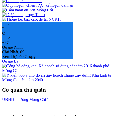
+
35
°
C
+
35°
+
27°
Quảng Ninh
Chủ Nhật, 09
Xem Dự báo 7 ngày
Quảng bá
Cơ quan chủ quản
UBND Phường Móng Cái 1
-----------------------------------------