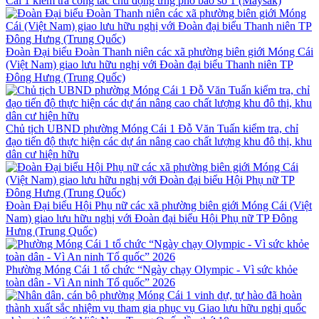
Cái 1 kiểm tra công tác chủ động ứng phó bão số 1 (Maysak)
Đoàn Đại biểu Đoàn Thanh niên các xã phường biên giới Móng Cái
(Việt Nam) giao lưu hữu nghị với Đoàn đại biểu Thanh niên TP
Đông Hưng (Trung Quốc)
Chủ tịch UBND phường Móng Cái 1 Đỗ Văn Tuấn kiểm tra, chỉ
đạo tiến độ thực hiện các dự án nâng cao chất lượng khu đô thị, khu
dân cư hiện hữu
Đoàn Đại biểu Hội Phụ nữ các xã phường biên giới Móng Cái (Việt
Nam) giao lưu hữu nghị với Đoàn đại biểu Hội Phụ nữ TP Đông
Hưng (Trung Quốc)
Phường Móng Cái 1 tổ chức “Ngày chạy Olympic - Vì sức khỏe
toàn dân - Vì An ninh Tổ quốc” 2026