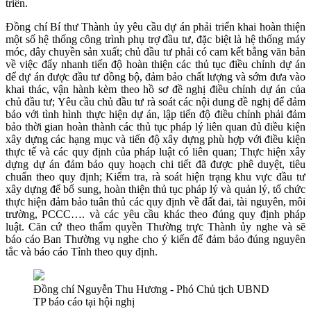
triển.
Đồng chí Bí thư Thành ủy yêu cầu dự án phải triển khai hoàn thiện
một số hệ thống công trình phụ trợ đầu tư, đặc biệt là hệ thống máy
móc, dây chuyền sản xuất; chủ đầu tư phải có cam kết bằng văn bản
về việc đẩy nhanh tiến độ hoàn thiện các thủ tục điều chỉnh dự án
để dự án được đầu tư đồng bộ, đảm bảo chất lượng và sớm đưa vào
khai thác, vận hành kèm theo hồ sơ đề nghị điều chỉnh dự án của
chủ đầu tư; Yêu cầu chủ đầu tư rà soát các nội dung đề nghị để đảm
bảo với tình hình thực hiện dự án, lập tiến độ điều chỉnh phải đảm
bảo thời gian hoàn thành các thủ tục pháp lý liên quan đủ điều kiện
xây dựng các hạng mục và tiến độ xây dựng phù hợp với điều kiện
thực tế và các quy định của pháp luật có liên quan; Thực hiện xây
dựng dự án đảm bảo quy hoạch chi tiết đã được phê duyệt, tiêu
chuẩn theo quy định; Kiểm tra, rà soát hiện trạng khu vực đầu tư
xây dựng để bổ sung, hoàn thiện thủ tục pháp lý và quản lý, tổ chức
thực hiện đảm bảo tuân thủ các quy định về đất đai, tài nguyên, môi
trường, PCCC…. và các yêu cầu khác theo đúng quy định pháp
luật. Căn cứ theo thẩm quyền Thường trực Thành ủy nghe và sẽ
báo cáo Ban Thường vụ nghe cho ý kiến để đảm bảo đúng nguyên
tắc và báo cáo Tỉnh theo quy định.
Đồng chí Nguyễn Thu Hương - Phó Chủ tịch UBND
TP báo cáo tại hội nghị