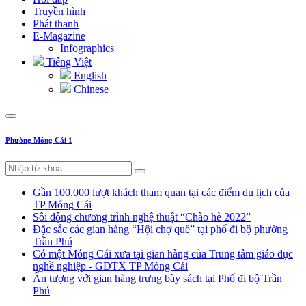
Truyền hình
Phát thanh
E-Magazine
Infographics
Tiếng Việt
English
Chinese
Phường Móng Cái 1
Gần 100.000 lượt khách tham quan tại các điểm du lịch của
TP Móng Cái
Sôi động chương trình nghệ thuật “Chào hè 2022”
Đặc sắc các gian hàng “Hội chợ quê” tại phố đi bộ phường
Trần Phú
Có một Móng Cái xưa tại gian hàng của Trung tâm giáo dục
nghề nghiệp - GDTX TP Móng Cái
Ấn tượng với gian hàng trưng bày sách tại Phố đi bộ Trần
Phú