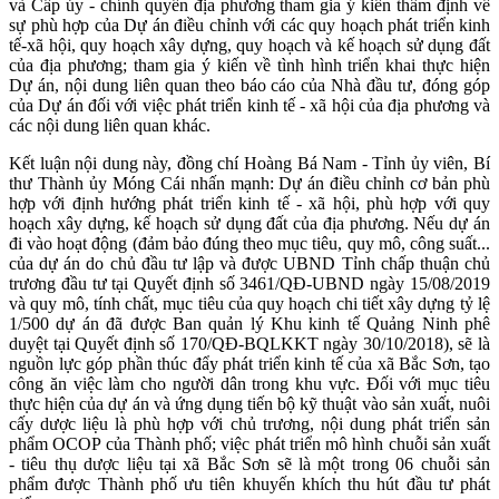
và Cấp ủy - chính quyền địa phương tham gia ý kiến thẩm định về
sự phù hợp của Dự án điều chỉnh với các quy hoạch phát triển kinh
tế-xã hội, quy hoạch xây dựng, quy hoạch và kế hoạch sử dụng đất
của địa phương; tham gia ý kiến về tình hình triển khai thực hiện
Dự án, nội dung liên quan theo báo cáo của Nhà đầu tư, đóng góp
của Dự án đối với việc phát triển kinh tế - xã hội của địa phương và
các nội dung liên quan khác.
Kết luận nội dung này, đồng chí Hoàng Bá Nam - Tỉnh ủy viên, Bí
thư Thành ủy Móng Cái nhấn mạnh: Dự án điều chỉnh cơ bản phù
hợp với định hướng phát triển kinh tế - xã hội, phù hợp với quy
hoạch xây dựng, kế hoạch sử dụng đất của địa phương. Nếu dự án
đi vào hoạt động (đảm bảo đúng theo mục tiêu, quy mô, công suất...
của dự án do chủ đầu tư lập và được UBND Tỉnh chấp thuận chủ
trương đầu tư tại Quyết định số 3461/QĐ-UBND ngày 15/08/2019
và quy mô, tính chất, mục tiêu của quy hoạch chi tiết xây dựng tỷ lệ
1/500 dự án đã được Ban quản lý Khu kinh tế Quảng Ninh phê
duyệt tại Quyết định số 170/QĐ-BQLKKT ngày 30/10/2018), sẽ là
nguồn lực góp phần thúc đẩy phát triển kinh tế của xã Bắc Sơn, tạo
công ăn việc làm cho người dân trong khu vực. Đối với mục tiêu
thực hiện của dự án và ứng dụng tiến bộ kỹ thuật vào sản xuất, nuôi
cấy dược liệu là phù hợp với chủ trương, nội dung phát triển sản
phẩm OCOP của Thành phố; việc phát triển mô hình chuỗi sản xuất
- tiêu thụ dược liệu tại xã Bắc Sơn sẽ là một trong 06 chuỗi sản
phẩm được Thành phố ưu tiên khuyến khích thu hút đầu tư phát