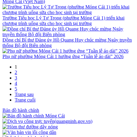
Móng Cái (Việt Nam)
Trường Tiểu học Lý Tự Trọng (phường Móng Cái 1) triển khai
chương trình uống sữa cho học sinh tại trường
Đồng chí Bí thư Đảng ủy Hồ Quang Huy chúc mừng Ngày truyền
thống Bộ đội Biên phòng
Phụ nữ phường Móng Cái 1 hưởng ứng “Tuần lễ áo dài” 2026
1
2
3
4
5
Trang sau
Trang cuối
Bản đồ hành chính