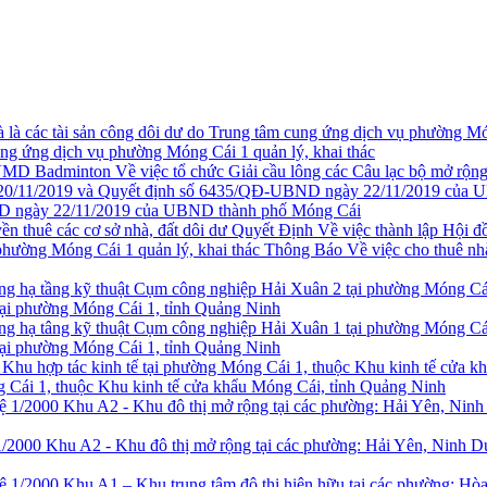
ung ứng dịch vụ phường Móng Cái 1 quản lý, khai thác
Về việc tổ chức Giải cầu lông các Câu lạc bộ mở r
 ngày 22/11/2019 của UBND thành phố Móng Cái
Quyết Định Về việc thành lập Hội đồ
Thông Báo Về việc cho thuê nh
tại phường Móng Cái 1, tỉnh Quảng Ninh
tại phường Móng Cái 1, tỉnh Quảng Ninh
g Cái 1, thuộc Khu kinh tế cửa khẩu Móng Cái, tỉnh Quảng Ninh
1/2000 Khu A2 - Khu đô thị mở rộng tại các phường: Hải Yên, Ninh 