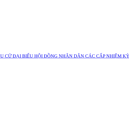
U CỬ ĐẠI BIỂU HỘI ĐỒNG NHÂN DÂN CÁC CẤP NHIỆM KỲ 