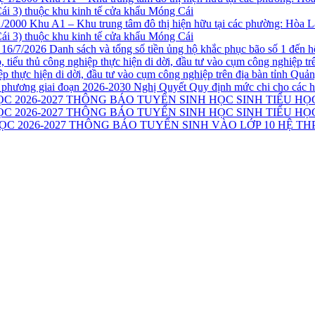
1/2000 Khu A1 – Khu trung tâm đô thị hiện hữu tại các phường: Hòa 
i 3) thuộc khu kinh tế cửa khẩu Móng Cái
Danh sách và tổng số tiền ủng hộ khắc phục bão số 1 đến h
iệp thực hiện di dời, đầu tư vào cụm công nghiệp trên địa bàn tỉnh Qu
Nghị Quyết Quy định mức chi cho các h
THÔNG BÁO TUYỂN SINH HỌC SINH TIỂU HỌC
THÔNG BÁO TUYỂN SINH HỌC SINH TIỂU HỌC
THÔNG BÁO TUYỂN SINH VÀO LỚP 10 HỆ THP