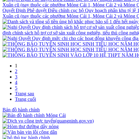
Quyết Định Phê duyệt Điều chỉnh cục bộ Quy hoạch phân khu tỷ lệ 
Xuân cũ (nay thuộc các phường Móng Cái 1, Móng Cái 2 và Móng Cá
định chính sách hỗ trợ cơ sở sản xuất công nghiệp, tiểu thủ công ngh
1
2
3
4
5
Trang sau
Trang cuối
Bản đồ hành chính