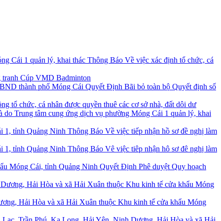
Thông Báo Về việc xác định tổ chức, cá
ộng tranh Cúp VMD Badminton
Quyết Định Bãi bỏ toàn bộ Quyết định số
ng tổ chức, cá nhân được quyền thuê các cơ sở nhà, đất dôi dư
à do Trung tâm cung ứng dịch vụ phường Móng Cái 1 quản lý, khai
Thông Báo Về việc tiếp nhận hồ sơ đề nghị làm
Thông Báo Vê việc tiêp nhận hô sơ đê nghị làm
Quyết Định Phê duyệt Quy hoạch
Dương, Hải Hòa và xã Hải Xuân thuộc Khu kinh tế cửa khẩu Móng