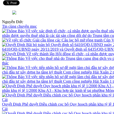
Nguyễn Đức
Tin cùng chuyên mục
nhân được quyền thuê nhà là các tài sản công dôi dư do Trung tâm c
6410/QĐ-UBND ngày 20/11/2019 và Quyết định số 6435/QĐ-UBND
thác
chủ đầu tư xây dựng hạ tầng kỹ thuật Cụm công nghiệp Hải Xuân 2 
chủ đâu tư xây dựng hạ tâng kỹ thuật Cụm công nghiệp Hải Xuân 1 
phân khu tỷ lệ 1/2000 Khu A3 - Khu hợp tác kinh tế tại phường Món
Quyết Định Phê duyệt Điều chỉnh cục bộ Quy hoạch phân khu tỷ lệ 
Cái