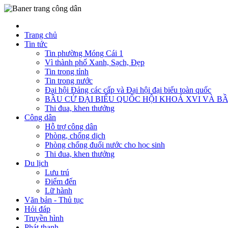
Trang chủ
Tin tức
Tin phường Móng Cái 1
Vì thành phố Xanh, Sạch, Đẹp
Tin trong tỉnh
Tin trong nước
Đại hội Đảng các cấp và Đại hội đại biểu toàn quốc
BẦU CỬ ĐẠI BIỂU QUỐC HỘI KHOÁ XVI VÀ BẦ
Thi đua, khen thưởng
Công dân
Hỗ trợ công dân
Phòng, chống dịch
Phòng chống đuối nước cho học sinh
Thi đua, khen thưởng
Du lịch
Lưu trú
Điểm đến
Lữ hành
Văn bản - Thủ tục
Hỏi đáp
Truyền hình
Phát thanh