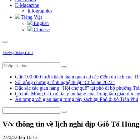
E-Magazine
Infographics
Tiếng Việt
English
Chinese
Phường Móng Cái 1
Gần 100.000 lượt khách tham quan tại các điểm du lịch của T
Sôi động chương trình nghệ thuật “Chào hè 2022”
Đặc sắc các gian hàng “Hội chợ quê” tại phố đi bộ phường Tr
Có một Móng Cái xưa tại gian hàng của Trung tâm giáo dục
Ấn tượng với gian hàng trưng bày sách tại Phố đi bộ Trần Phú
V/v thông tin về lịch nghỉ dịp Giỗ Tổ Hù
23/04/2026 16:13