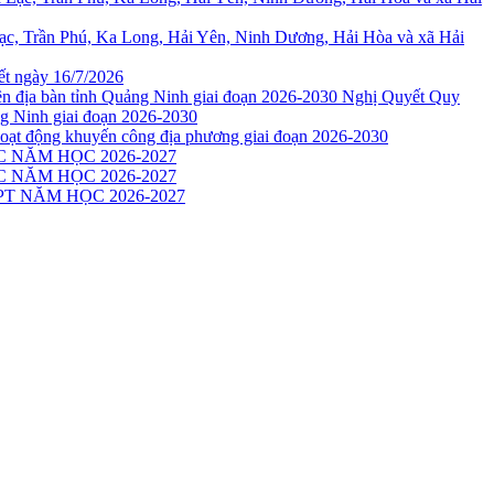
Lạc, Trần Phú, Ka Long, Hải Yên, Ninh Dương, Hải Hòa và xã Hải
ết ngày 16/7/2026
Nghị Quyết Quy
ảng Ninh giai đoạn 2026-2030
oạt động khuyến công địa phương giai đoạn 2026-2030
 NĂM HỌC 2026-2027
 NĂM HỌC 2026-2027
T NĂM HỌC 2026-2027