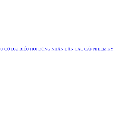
U CỬ ĐẠI BIỂU HỘI ĐỒNG NHÂN DÂN CÁC CẤP NHIỆM KỲ 