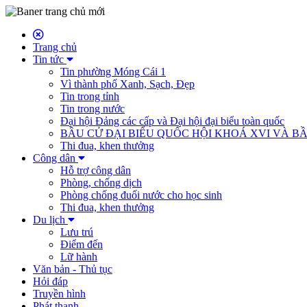
Trang chủ
Tin tức
Tin phường Móng Cái 1
Vì thành phố Xanh, Sạch, Đẹp
Tin trong tỉnh
Tin trong nước
Đại hội Đảng các cấp và Đại hội đại biểu toàn quốc
BẦU CỬ ĐẠI BIỂU QUỐC HỘI KHOÁ XVI VÀ BẦ
Thi đua, khen thưởng
Công dân
Hỗ trợ công dân
Phòng, chống dịch
Phòng chống đuối nước cho học sinh
Thi đua, khen thưởng
Du lịch
Lưu trú
Điểm đến
Lữ hành
Văn bản - Thủ tục
Hỏi đáp
Truyền hình
Phát thanh