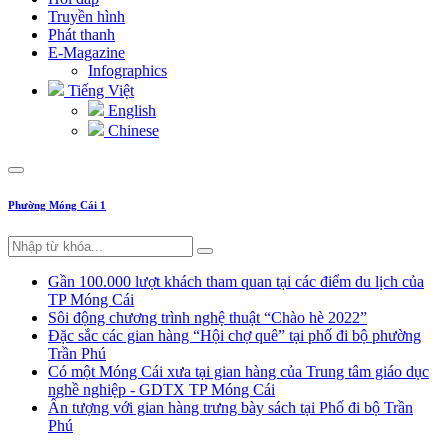
Truyền hình
Phát thanh
E-Magazine
Infographics
Tiếng Việt
English
Chinese
Phường Móng Cái 1
Gần 100.000 lượt khách tham quan tại các điểm du lịch của
TP Móng Cái
Sôi động chương trình nghệ thuật “Chào hè 2022”
Đặc sắc các gian hàng “Hội chợ quê” tại phố đi bộ phường
Trần Phú
Có một Móng Cái xưa tại gian hàng của Trung tâm giáo dục
nghề nghiệp - GDTX TP Móng Cái
Ấn tượng với gian hàng trưng bày sách tại Phố đi bộ Trần
Phú