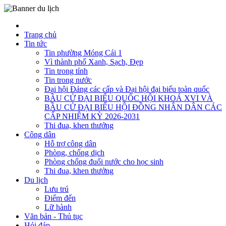
Trang chủ
Tin tức
Tin phường Móng Cái 1
Vì thành phố Xanh, Sạch, Đẹp
Tin trong tỉnh
Tin trong nước
Đại hội Đảng các cấp và Đại hội đại biểu toàn quốc
BẦU CỬ ĐẠI BIỂU QUỐC HỘI KHOÁ XVI VÀ
BẦU CỬ ĐẠI BIỂU HỘI ĐỒNG NHÂN DÂN CÁC
CẤP NHIỆM KỲ 2026-2031
Thi đua, khen thưởng
Công dân
Hỗ trợ công dân
Phòng, chống dịch
Phòng chống đuối nước cho học sinh
Thi đua, khen thưởng
Du lịch
Lưu trú
Điểm đến
Lữ hành
Văn bản - Thủ tục
Hỏi đáp