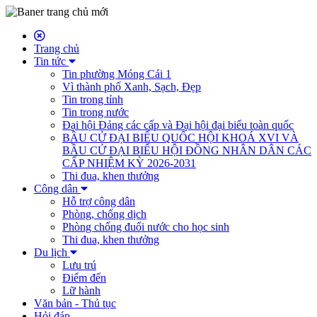
Trang chủ
Tin tức
Tin phường Móng Cái 1
Vì thành phố Xanh, Sạch, Đẹp
Tin trong tỉnh
Tin trong nước
Đại hội Đảng các cấp và Đại hội đại biểu toàn quốc
BẦU CỬ ĐẠI BIỂU QUỐC HỘI KHOÁ XVI VÀ
BẦU CỬ ĐẠI BIỂU HỘI ĐỒNG NHÂN DÂN CÁC
CẤP NHIỆM KỲ 2026-2031
Thi đua, khen thưởng
Công dân
Hỗ trợ công dân
Phòng, chống dịch
Phòng chống đuối nước cho học sinh
Thi đua, khen thưởng
Du lịch
Lưu trú
Điểm đến
Lữ hành
Văn bản - Thủ tục
Hỏi đáp