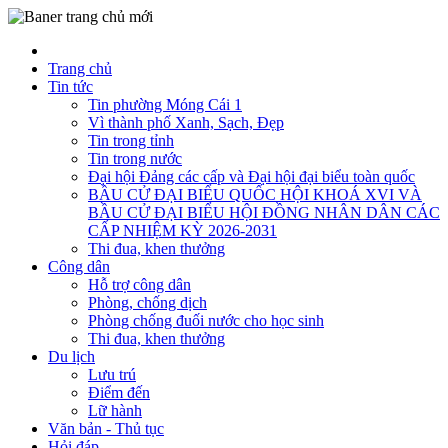
Trang chủ
Tin tức
Tin phường Móng Cái 1
Vì thành phố Xanh, Sạch, Đẹp
Tin trong tỉnh
Tin trong nước
Đại hội Đảng các cấp và Đại hội đại biểu toàn quốc
BẦU CỬ ĐẠI BIỂU QUỐC HỘI KHOÁ XVI VÀ
BẦU CỬ ĐẠI BIỂU HỘI ĐỒNG NHÂN DÂN CÁC
CẤP NHIỆM KỲ 2026-2031
Thi đua, khen thưởng
Công dân
Hỗ trợ công dân
Phòng, chống dịch
Phòng chống đuối nước cho học sinh
Thi đua, khen thưởng
Du lịch
Lưu trú
Điểm đến
Lữ hành
Văn bản - Thủ tục
Hỏi đáp