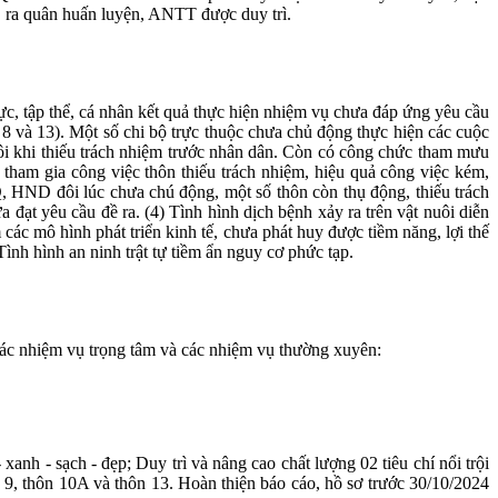
n, ra quân huấn luyện, ANTT được duy trì.
c, tập thể, cá nhân kết quả thực hiện nhiệm vụ chưa đáp ứng yêu cầu
 8 và 13). Một số chi bộ trực thuộc chưa chủ động thực hiện các cuộc
đôi khi thiếu trách nhiệm trước nhân dân. Còn có công chức tham mưu
 tham gia công việc thôn thiếu trách nhiệm, hiệu quả công việc kém,
, HND đôi lúc chưa chú động, một số thôn còn thụ động, thiếu trách
 đạt yêu cầu đề ra. (4) Tình hình dịch bệnh xảy ra trên vật nuôi diễn
các mô hình phát triển kinh tế, chưa phát huy được tiềm năng, lợi thế
Tình hình an ninh trật tự tiềm ẩn nguy cơ phức tạp.
 các nhiệm vụ trọng tâm và các nhiệm vụ thường xuyên:
xanh - sạch - đẹp; Duy trì và nâng cao chất lượng 02 tiêu chí nổi trội
9, thôn 10A và thôn 13. Hoàn thiện báo cáo, hồ sơ trước 30/10/2024