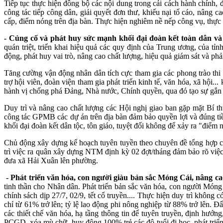
Tiếp tục thực hiện đồng bộ các nội dung trong cải cách hành chính,
công tác tiếp công dân, giải quyết đơn thư, khiếu nại tố cáo, nâng
cấp, điểm nóng trên địa bàn. Thực hiện nghiêm nề nếp công vụ, thực
- Củng cố và phát huy sức mạnh khối đại đoàn kết toàn dân và v
quán triệt, triển khai hiệu quả các quy định của Trung ương, của tỉn
động, phát huy vai trò, nâng cao chất lượng, hiệu quả giám sát và ph
Tăng cường vận động nhân dân tích cực tham gia các phong trào thi
trợ hội viên, đoàn viện tham gia phát triển kinh tế, văn hóa, xã hội.
hành vị chống phá Đảng, Nhà nước, Chính quyền, qua đó tạo sự gắn 
Duy trì và nâng cao chất lượng các Hội nghị giao ban gặp mặt Bí thư
công tác GPMB các dự án trên địa bàn đảm bảo quyền lợi và đúng tiề
khối đại đoàn kết dân tộc, tôn giáo, tuyệt đối không để xảy ra "điể
Chủ động xây dựng kế hoạch tuyên tuyền theo chuyên đề tổng hợp cá
trì việc ra quân xây dựng NTM định kỳ 02 đợt/tháng đảm bảo rõ việc, 
đưa xã Hải Xuân lên phường.
- Phát triển văn hóa, con người giàu bản sắc Móng Cái, nâng c
tinh thần cho Nhân dân. Phát triển bản sắc văn hóa, con người Móng 
chính sách dịp 27/7, 02/9, tết cổ truyền.... Thực hiện duy trì không
chỉ từ 61% trở lên; tỷ lệ lao động phi nông nghiệp từ 88% trở lên. 
các thiết chế văn hóa, hạ tầng thông tin để tuyên truyền, định hướn
PCGD, xóa mù chữ, huy động 100% trẻ các độ tuổi đi học, phát triển