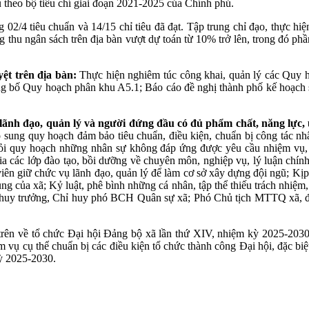
theo bộ tiêu chí giai đoạn 2021-2025 của Chính phủ.
g 02/4 tiêu chuẩn và 14/15 chỉ tiêu đã đạt. Tập trung chỉ đạo, thực h
ng thu ngân sách trên địa bàn vượt dự toán từ 10% trở lên, trong đó phầ
ệt trên địa bàn:
Thực hiện nghiêm túc công khai, quản lý các Quy ho
công bố Quy hoạch phân khu A5.1; Báo cáo đề nghị thành phố kế hoạc
 lãnh đạo, quản lý và người đứng đầu có đủ phẩm chất, năng lực,
ồ sung quy hoạch đảm bảo tiêu chuẩn, điều kiện, chuẩn bị công tác nh
ỏi quy hoạch những nhân sự không đáp ứng được yêu cầu nhiệm vụ, n
 các lớp đào tạo, bồi dưỡng về chuyên môn, nghiệp vụ, lý luận chính 
viên giữ chức vụ lãnh đạo, quản lý để làm cơ sở xây dựng đội ngũ; Kị
ng của xã; Kỷ luật, phê bình những cá nhân, tập thể thiếu trách nhiệm,
 huy trưởng, Chỉ huy phó BCH Quân sự xã; Phó Chủ tịch MTTQ xã, đồng
 trên về tổ chức Đại hội Đảng bộ xã lần thứ XIV, nhiệm kỳ 2025-2030
m vụ cụ thể chuẩn bị các điều kiện tổ chức thành công Đại hội, đặc bi
kỳ 2025-2030.