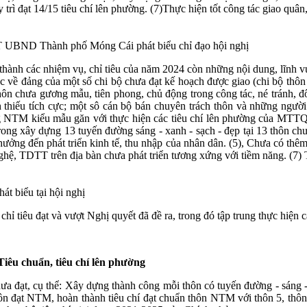
 trì đạt 14/15 tiêu chí lên phường. (7)Thực hiện tốt công tác giao quâ
 UBND Thành phố Móng Cái phát biểu chỉ đạo hội nghị
thành các nhiệm vụ, chỉ tiêu của năm 2024 còn những nội dung, lĩnh vự
hức về đảng của một số chi bộ chưa đạt kế hoạch được giao (chi bộ thôn
 thôn chưa gương mẫu, tiên phong, chủ động trong công tác, né tránh, 
h thiếu tích cực; một sô cán bộ bán chuyên trách thôn và những người
ng NTM kiểu mẫu găn với thực hiện các tiêu chí lên phường của MTTQ
rong xây dựng 13 tuyến đường sáng - xanh - sạch - đẹp tại 13 thôn chưa
hưởng đến phát triển kinh tế, thu nhập của nhân dân. (5), Chưa có thêm 
 nghệ, TDTT trên địa bàn chưa phát triển tương xứng với tiềm năng. (7) 
t biểu tại hội nghị
hỉ tiêu đạt và vượt Nghị quyết đã đề ra, trong đó tập trung thực hiện
iêu chuẩn, tiêu chí lên phường
 chưa đạt, cụ thể: Xây dựng thành công mỗi thôn có tuyến đường - sáng - 
ôn đạt NTM, hoàn thành tiêu chí đạt chuẩn thôn NTM với thôn 5, thôn 