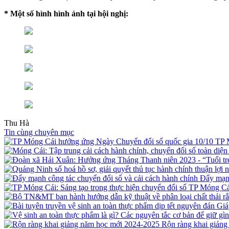
* Một số hình hình ảnh tại hội nghị:
Thu Hà
Tin cùng chuyên mục
TP 
Đẩy mạnh
TP Móng Cái
Rộn ràng khai giản