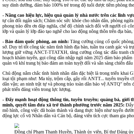
suy dinh dưỡng, đảm bảo 100% trẻ trong độ tuôi được tiêm phòng theo
- Nâng cao hiệu lực, hiệu quả quản lý nhà nước trên các lĩnh vự
tự cân đối ngân sách; Chăm sóc sức khỏe cho nhân dân, phòng ngừa dị
phong trào đền ơn đáp nghĩa, chế độ chính sách đối với người có cô
lớp và quản lý lớp đào tạo nghê cho lao động nông thôn trên địa bàn,
- Bảo đảm quốc phòng, an ninh:
Tăng cường củng cố quốc phòng, a
sở. Duy trì tốt công tác năm tình hình địa bàn, tuần tra canh gác 
lượng giữ vững ANCT-TTATXH, tăng cường công tác đấu tranh chốn
hoạch khám tuyển, gọi công dân nhập ngũ năm 2025 đảm bảo phẩm chấ
quản vũ khí trang bị bảo đảm an toàn tuyệt đối và sẵn sàng chiến đấu
Chủ động nắm chắc tình hình nhân dân đặc biệt là trong triển khai G
loại tội phạm như: Ma túy, trộm cắp, gây rối ANTT... tuyên truyền c
dân vận; an ninh trật tự và phong trào toàn dân bảo vệ ANTQ" trên đ
phát triển đảng viên trong lực lượng.
- Đẩy mạnh hoạt động thông tin, tuyên truyền; quảng bá, giới 
minh, quyết tâm đưa xã trở thành phường trước năm 2025:
Đẩy m
mô hình, công việc đã hoàn thành và đang thực hiện như tuyến đườn
động lực cổ vũ Nhân dân và Cán bộ, đảng viên tích cực tham gia ph
Đồng chí Phạm Thanh Huyền, Thành ủy viên, Bí thư Đảng ủy x