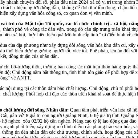
 đẩy nhanh chuyển đổi số, phần đầu năm 2024 xã có vị tri trong nhóm 
 cao trách nhiệm người đứng đầu, không để đơn thư tồn đọng, chậm tiến
 hiện xây dựng văn hóa công sở, cơ quan đơn vị văn minh.
ai trò của Mặt trận Tổ quốc, các tổ chức chính trị - xã hội, nân
h, thành phố về công tác dân vận, trong đó cần tập trung triển khai t
ản biện xã hội, thực hiện hiệu quả Mô hình cấp tỉnh “xã điển hình về c
 đua của địa phương như xây dựng đời sống văn hóa khu dân cư, xây d
.. kịp thời biểu dương gương người tốt, việc tốt. Phê phán, lên án đối 
kết, đồng thuận của nhân dân.
 chi bộ-trưởng thôn, trưởng ban công tác mặt trận thôn hàng quý; tha
n độ; Chủ động nắm bắt thông tin, tình hình tôn giáo để phối hợp để x
m nóng" về ANTT.
c nội dung tại các thôn đảm bảo chất lượng. Chủ động, chủ trì phối
chất lượng. Phối hợp chỉ đạo các thôn triển khai rà soát để thực hiện h
ao chất lượng đời sống Nhân dân:
Quan tâm phát triển văn hóa xã hội 
Cái, gắn với 8 giá trị con người Quảng Ninh, 6 hệ giá trị tỉnh Quảng N
 có hộ nghèo, xóa 02/02 hộ cận nghèo. Nâng cao tỷ lệ lao động qua đào 
Đẩy mạnh phát triển, xây dựng mô hình điểm các phong trào văn hóa, vă
g, thông tin đến nhân dân các chủ trương, chính sách, hoạt động của 
 quy mô trường lớp, nâng cao chất lượng giáo dục các cấp học. Thực h