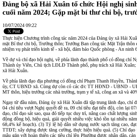
Đảng bộ xã Hải Xuân tổ chức Hội nghị sinh 
cuối năm 2024; Gặp mặt bí thư chi bộ, trư
10/07/2024 09:22
Thực hiện Chương trình công tác năm 2024 của Đảng ủy xã Hải Xuân
mặt Bí thư chi bộ, Trưởng thôn; Trưởng Ban công tác Mặt Trận thôn q
nhiệm vụ phát triển kinh tế - xã hội, đảm bảo Quốc phòng - An ninh 
Về dự và chỉ đạo hội nghị, về phía lãnh đạo thành phố có đồng c
Thành ủy Viên, Chủ tịch LĐLĐ Thành phố, phụ trách xã Hải Xuân;
xã Hải Xuân.
Về phía lãnh đạo địa phương có đồng chí Phạm Thanh Huyền, Th
ủy, CT UBND xã. Cùng dự còn có các đ/c TT HĐND - UBND - UBMMTQ,
MT thôn, hiệu trưởng các nhà trường, trạm y tế xã, công an xã và 40
Ngay từ đầu năm, Đảng ủy xã Hải Xuân đã tập trung lãnh đạo, chỉ đạo
04 chỉ tiêu vượt Nghị quyết đề ra, 09 chỉ tiêu đạt tiến độ), còn lại 
đạo, chỉ đạo sát sao, qua đó tiếp tục duy trì, nâng cao chất lượng s
động đồng bộ, hiệu quả, giải quyết nhiều việc khó tồn tại nhiều năm
68,4% kế hoạch). (3) Tỷ lệ hộ dân sử dụng nước sạch tăng cao, đạt
TTĐT; xây dựng được tăng cường, thực hiện hiệu quả. (5) Chỉ đạ
mâu găn với hoàn thiện các tiêu chí lên Phường được nhân dân, cá