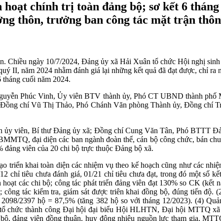
hoạt chính trị toàn đảng bộ; sơ kết 6 thán
ởng thôn, trưởng ban công tác mặt trận thôn
. Chiều ngày 10/7/2024, Đảng ủy xã Hải Xuân tổ chức Hội nghị sinh h
uý II, năm 2024 nhằm đánh giá lại những kết quả đã đạt được, chỉ ra 
6 tháng cuối năm 2024.
hí Nguyễn Phúc Vinh, Ủy viên BTV thành ủy, Phó CT UBND thành phố 
 Đồng chí Vũ Thị Thảo, Phó Chánh Văn phòng Thành ủy, Đồng chí T
ành ủy viên, Bí thư Đảng ủy xã; Đồng chí Cung Văn Tân, Phó BTTT
 đại diện các ban ngành đoàn thể, cán bộ công chức, bán chuyên t
% đảng viên của 20 chi bộ trực thuộc Đảng bộ xã.
 triển khai toàn diện các nhiệm vụ theo kế hoạch cũng như các nhiệm 
07/12 chỉ tiêu chưa đánh giá, 01/21 chỉ tiêu chưa đạt, trong đó một số
inh hoạt các chi bộ; công tác phát triển đảng viên đạt 130% so CK (kết
; công tác kiểm tra, giám sát được triên khai đồng bộ, đúng tiến độ. 
 2098/2397 hộ = 87,5% (tăng 382 hộ so với tháng 12/2023). (4) Quản
o tổ chức thành công Đại hội đại biểu Hội HLHTN, Đại hội MTTQ xã
n bộ, đảng viên đồng thuận, huy động nhiêu nguồn lực tham gia, MTT