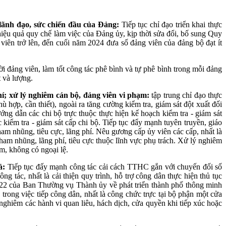
 lãnh đạo, sức chiến đầu của Đảng:
Tiếp tục chỉ đạo triển khai thực
iệu quả quy chế làm việc của Đảng ủy, kịp thời sửa đổi, bố sung Quy
 viên trở lên, đến cuối năm 2024 đưa số đảng viên của đảng bộ đạt ít
ời đảng viên, làm tốt công tác phê bình và tự phê bình trong mỗi đảng
t và lượng.
hí; xử lý nghiêm cán bộ, đảng viên vi phạm:
tập trung chỉ đạo thực
hợp, cần thiết), ngoài ra tăng cường kiểm tra, giám sát đột xuất đối
ớng dẫn các chi bộ trực thuộc thực hiện kế hoạch kiểm tra - giám sát
 kiểm tra - giám sát cấp chi bộ. Tiếp tục đẩy mạnh tuyên truyền, giáo
am nhũng, tiêu cực, lãng phí. Nêu gương cấp ủy viên các cấp, nhất là
tham nhũng, lãng phí, tiêu cực thuộc lĩnh vực phụ trách. Xử lý nghiêm
m, không có ngoại lệ.
ả:
Tiếp tục đấy mạnh công tác cải cách TTHC gắn với chuyến đối số
ng tác, nhất là cải thiện quy trình, hỗ trợ công dân thực hiện thủ tục
/3022 của Ban Thường vụ Thành ủy về phát triển thành phố thông minh
rong việc tiếp công dân, nhất là công chức trực tại bộ phận một cửa
nghiêm các hành vi quan liêu, hách dịch, cửa quyền khi tiếp xúc hoặc