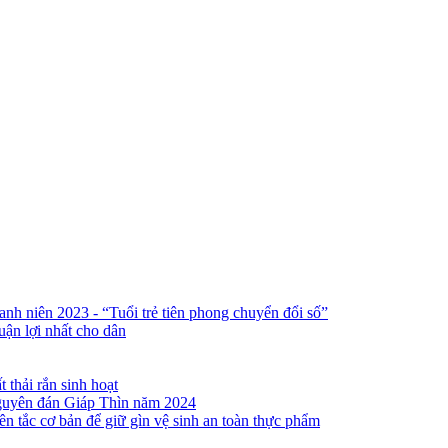
 niên 2023 - “Tuổi trẻ tiên phong chuyển đổi số”
uận lợi nhất cho dân
thải rắn sinh hoạt
 nguyên đán Giáp Thìn năm 2024
ên tắc cơ bản để giữ gìn vệ sinh an toàn thực phẩm