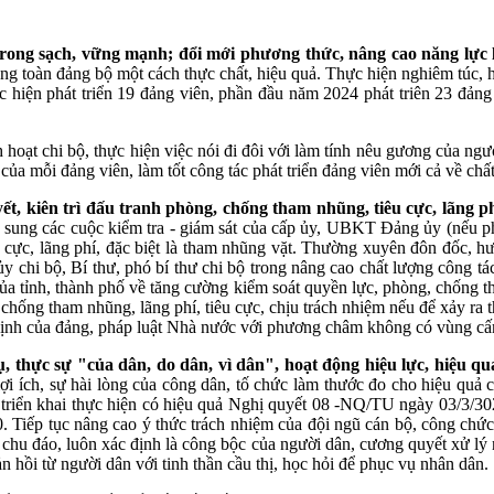
trong sạch, vững mạnh; đổi mới phương thức, nâng cao năng lực
ng toàn đảng bộ một cách thực chất, hiệu quả.
Thực hiện nghiêm túc, h
hực hiện phát triển 19 đảng viên, phần đầu năm 2024 phát triên 23 đảng
hoạt chi bộ, thực hiện việc nói đi đôi với làm tính nêu gương của ngư
i của mỗi đảng viên, làm tốt công tác phát triển đảng viên mới cả về chấ
yết, kiên trì đấu tranh phòng, chống tham nhũng, tiêu cực, lãng p
ổ sung các cuộc kiểm tra - giám sát của cấp ủy, UBKT Đảng ủy (nếu phù 
êu cực, lãng phí, đặc biệt là tham nhũng vặt. Thường xuyên đôn đốc, hư
ủy chi bộ, Bí thư, phó bí thư chi bộ trong nâng cao chất lượng công tác
ủa tỉnh, thành phố về tăng cường kiểm soát quyền lực, phòng, chống th
chống tham nhũng, lãng phí, tiêu cực, chịu trách nhiệm nếu để xảy ra 
y định của đảng, pháp luật Nhà nước với phương châm không có vùng cấ
 thực sự "của dân, do dân, vì dân", hoạt động hiệu lực, hiệu qu
ợi ích, sự hài lòng của công dân, tố chức làm thước đo cho hiệu quả cô
ến; triển khai thực hiện có hiệu quả Nghị quyết 08 -NQ/TU ngày 03/3
Tiếp tục nâng cao ý thức trách nhiệm của đội ngũ cán bộ, công chức t
 chu đáo, luôn xác định là công bộc của người dân, cương quyết xử lý 
ản hồi từ người dân với tinh thần cầu thị, học hỏi để phục vụ nhân dân.