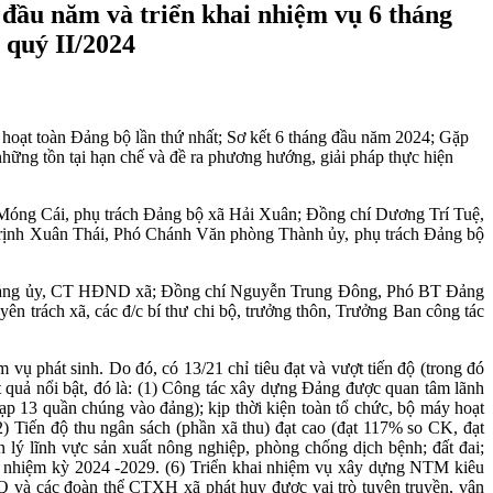
g đầu năm và triển khai nhiệm vụ 6 tháng
 quý II/2024
oạt toàn Đảng bộ lần thứ nhất; Sơ kết 6 tháng đầu năm 2024; Gặp
những tồn tại hạn chế và đề ra phương hướng, giải pháp thực hiện
Móng Cái, phụ trách Đảng bộ xã Hải Xuân; Đồng chí Dương Trí Tuệ,
rịnh Xuân Thái, Phó Chánh Văn phòng Thành ủy, phụ trách Đảng bộ
 Đảng ủy, CT HĐND xã; Đồng chí Nguyễn Trung Đông, Phó BT Đảng
rách xã, các đ/c bí thư chi bộ, trưởng thôn, Trưởng Ban công tác
vụ phát sinh. Do đó, có 13/21 chỉ tiêu đạt và vượt tiến độ (trong đó
 kết quả nổi bật, đó là: (1) Công tác xây dựng Đảng được quan tâm lãnh
 nạp 13 quần chúng vào đảng); kịp thời kiện toàn tổ chức, bộ máy hoạt
(2) Tiến độ thu ngân sách (phần xã thu) đạt cao (đạt 117% so CK, đạt
 lý lĩnh vực sản xuất nông nghiệp, phòng chống dịch bệnh; đất đai;
 nhiệm kỳ 2024 -2029. (6) Triển khai nhiệm vụ xây dựng NTM kiêu
Q và các đoàn thể CTXH xã phát huy được vai trò tuyên truyền, vận