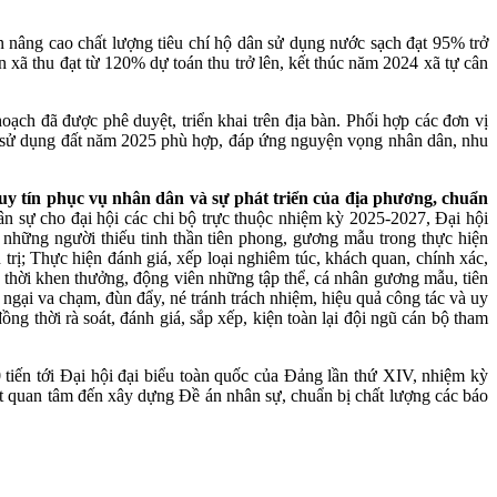
iện nâng cao chất lượng tiêu chí hộ dân sử dụng nước sạch đạt 95% trở
n xã thu đạt từ 120% dự toán thu trở lên, kết thúc năm 2024 xã tự cân
ạch đã được phê duyệt, triển khai trên địa bàn. Phối hợp các đơn vị
h sử dụng đất năm 2025 phù hợp, đáp ứng nguyện vọng nhân dân, nhu
 uy tín phục vụ nhân dân và sự phát triển của địa phương, chuẩn
ân sự cho đại hội các chi bộ trực thuộc nhiệm kỳ 2025-2027, Đại hội
hững người thiếu tinh thần tiên phong, gương mẫu trong thực hiện
trị; Thực hiện đánh giá, xếp loại nghiêm túc, khách quan, chính xác,
p thời khen thưởng, động viên những tập thể, cá nhân gương mẫu, tiên
 ngại va chạm, đùn đẩy, né tránh trách nhiệm, hiệu quả công tác và uy
 thời rà soát, đánh giá, sắp xếp, kiện toàn lại đội ngũ cán bộ tham
 tiến tới Đại hội đại biểu toàn quốc của Đảng lần thứ XIV, nhiệm kỳ
ệt quan tâm đến xây dựng Đề án nhân sự, chuẩn bị chất lượng các báo