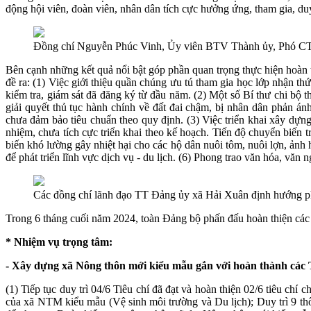
động hội viên, đoàn viên, nhân dân tích cực hưởng ứng, tham gia, duy
Đồng chí Nguyễn Phúc Vinh, Ủy viên BTV Thành ủy, Phó CT
Bên cạnh những kết quả nổi bật góp phần quan trọng thực hiện hoàn 
đề ra: (1) Việc giới thiệu quần chúng ưu tú tham gia học lớp nhận t
kiểm tra, giám sát đã đăng ký từ đầu năm. (2) Một số Bí thư chi bộ
giải quyết thủ tục hành chính về đất đai chậm, bị nhân dân phản án
chưa đảm bảo tiêu chuẩn theo quy định. (3) Việc triển khai xây dự
nhiệm, chưa tích cực triển khai theo kế hoạch. Tiến độ chuyển biến t
biến khó lường gây nhiệt hại cho các hộ dân nuôi tôm, nuôi lợn, ảnh 
để phát triển lĩnh vực dịch vụ - du lịch. (6) Phong trao văn hóa, văn
Các đồng chí lãnh đạo TT Đảng ủy xã Hải Xuân định hướng phá
Trong 6 tháng cuối năm 2024, toàn Đảng bộ phấn đấu hoàn thiện các c
* Nhiệm vụ trọng tâm:
- Xây dựng xã Nông thôn mới kiểu mẫu gắn với hoàn thành các T
(1) Tiếp tục duy trì 04/6 Tiêu chí đã đạt và hoàn thiện 02/6 tiêu chí
của xã NTM kiểu mẫu (Vệ sinh môi trường và Du lịch); Duy trì 9 th