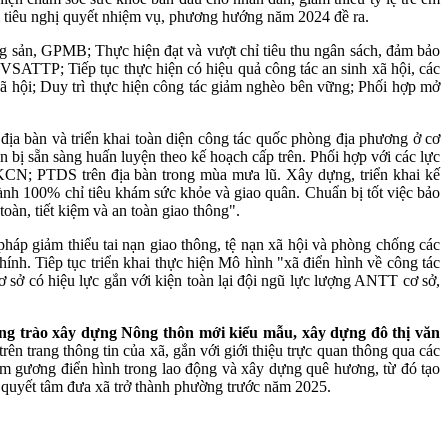
hỉ tiêu nghị quyết nhiệm vụ, phương hướng năm 2024 đề ra.
ng sản, GPMB; Thực hiện đạt và vượt chỉ tiêu thu ngân sách, đảm bảo
 VSATTP; Tiếp tục thực hiện có hiệu quả công tác an sinh xã hội, các
xã hội; Duy trì thực hiện công tác giảm nghèo bên vững; Phối hợp mở
địa bàn và triển khai toàn diện công tác quốc phòng địa phương ở cơ
bị sẵn sàng huấn luyện theo kế hoạch cấp trên. Phối hợp với các lực
CN; PTDS trên địa bàn trong mùa mưa lũ. Xây dựng, triển khai kế
nh 100% chỉ tiêu khám sức khỏe và giao quân. Chuẩn bị tốt việc bảo
oàn, tiết kiệm và an toàn giao thông".
pháp giảm thiểu tai nạn giao thông, tệ nạn xã hội và phòng chống các
ính. Tiêp tục triển khai thực hiện Mô hình "xã điển hình về công tác
ơ sở có hiệu lực gắn với kiện toàn lại đội ngũ lực lượng ANTT cơ sở,
hong trào xây dựng Nông thôn mới kiểu mẫu, xây dựng đô thị văn
ên trang thông tin của xã, gắn với giới thiệu trực quan thông qua các
ấm gương điển hình trong lao động và xây dựng quê hương, từ đó tạo
 quyết tâm đưa xã trở thành phường trước năm 2025.