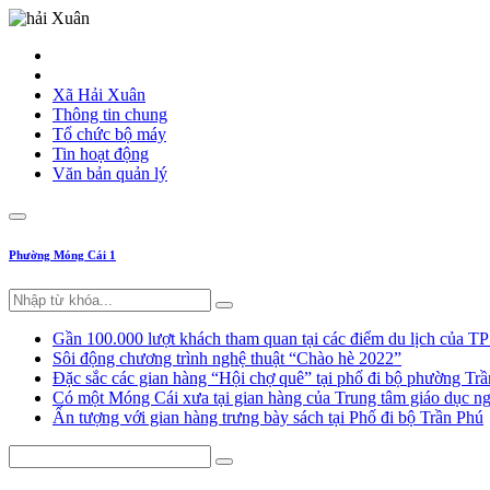
Xã Hải Xuân
Thông tin chung
Tổ chức bộ máy
Tin hoạt động
Văn bản quản lý
Phường Móng Cái 1
Gần 100.000 lượt khách tham quan tại các điểm du lịch của T
Sôi động chương trình nghệ thuật “Chào hè 2022”
Đặc sắc các gian hàng “Hội chợ quê” tại phố đi bộ phường Tr
Có một Móng Cái xưa tại gian hàng của Trung tâm giáo dục
Ấn tượng với gian hàng trưng bày sách tại Phố đi bộ Trần Phú