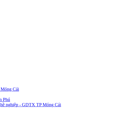
P Móng Cái
ần Phú
 nghề nghiệp - GDTX TP Móng Cái