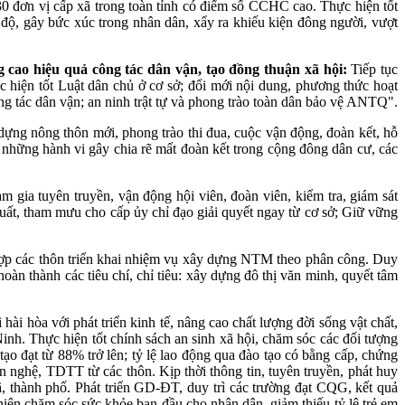
30 đơn vị cấp xã trong toàn tỉnh có điểm số CCHC cao. Thực hiện tốt
 độ, gây bức xúc trong nhân dân, xẩy ra khiếu kiện đông người, vượt
g cao hiệu quả công tác dân vận, tạo đồng thuận xã hội:
Tiếp tục
hực hiện tốt Luật dân chủ ở cơ sở; đổi mới nội dung, phương thức hoạt
ông tác dân vận; an ninh trật tự và phong trào toàn dân bảo vệ ANTQ".
ựng nông thôn mới, phong trào thi đua, cuộc vận động, đoàn kết, hỗ
với những hành vi gây chia rẽ mất đoàn kết trong cộng đông dân cư, các
m gia tuyên truyền, vận động hội viên, đoàn viên, kiểm tra, giám sát
uất, tham mưu cho cấp ủy chỉ đạo giải quyết ngay từ cơ sở; Giữ vững
 hợp các thôn triển khai nhiệm vụ xây dựng NTM theo phân công. Duy
oàn thành các tiêu chí, chỉ tiêu: xây dựng đô thị văn minh, quyết tâm
hài hòa với phát triển kinh tế, nâng cao chất lượng đời sống vật chất,
inh. Thực hiện tốt chính sách an sinh xã hội, chăm sóc các đối tượng
tạo đạt từ 88% trở lên; tỷ lệ lao động qua đào tạo có bằng cấp, chứng
n nghệ, TDTT từ các thôn. Kịp thời thông tin, tuyên truyền, phát huy
xã, thành phố. Phát triển GD-ĐT, duy trì các trường đạt CQG, kết quả
iện chăm sóc sức khỏe ban đầu cho nhân dân, giảm thiếu tỷ lệ trẻ em