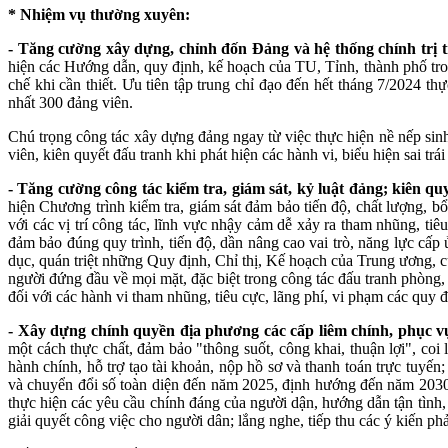
* Nhiệm vụ thường xuyên:
- Tăng cường xây dựng, chỉnh đốn Đảng và hệ thống chính trị 
hiện các Hướng dẫn, quy định, kế hoạch của TU, Tỉnh, thành phố tro
chế khi cần thiết. Ưu tiên tập trung chỉ đạo đến hết tháng 7/2024 t
nhất 300 đảng viên.
Chú trọng công tác xây dựng đảng ngay từ việc thực hiện nề nếp sinh 
viên, kiên quyết đấu tranh khi phát hiện các hành vi, biểu hiện sai trá
- Tăng cường công tác kiểm tra, giám sát, kỷ luật đảng; kiên qu
hiện Chương trình kiểm tra, giám sát đảm bảo tiến độ, chất lượng, b
với các vị trí công tác, lĩnh vực nhậy cảm dễ xảy ra tham nhũng, ti
đảm bảo đúng quy trình, tiến độ, dần nâng cao vai trò, năng lực cấp 
dục, quán triệt những Quy định, Chỉ thị, Kế hoạch của Trung ương, c
người đứng đầu về mọi mặt, đặc biệt trong công tác đấu tranh phòng, 
đối với các hành vi tham nhũng, tiêu cực, lãng phí, vi phạm các qu
- Xây dựng chính quyền địa phương các cấp liêm chính, phục vụ,
một cách thực chất, đảm bảo "thông suốt, công khai, thuận lợi", coi l
hành chính, hỗ trợ tạo tài khoản, nộp hồ sơ và thanh toán trực tuy
và chuyển đổi số toàn diện đến năm 2025, định hướng đến năm 2030. 
thực hiện các yêu cầu chính đáng của người dận, hướng dẫn tận tình,
giải quyết công việc cho người dân; lắng nghe, tiếp thu các ý kiến ph