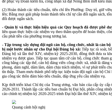
để phục vụ Đoàn kiểm tra, công nhận xã đạt Nông thôn mới kiểu mẫu 
(2) Hoàn thành các tiêu chuẩn, tiêu chí lên Phường: Duy trì, giữ vữn
lên; Bằng mọi giải pháp hoàn thành tiêu chí tự cân đối ngân sách, tổ
đổi được ngân sách.
- Quản lý và thực hiện hiệu quả các Quy hoạch đã được phê duy
liên quan thực hiện các nhiệm vụ theo thẩm quyền để hoàn thiện, 
cầu phát tiền của phường trong tương lai.
- Tập trung xây dựng đội ngũ cán bộ, công chức, nhất là cán bộ
bị một bước nhân sự cho Đại hội Đảng bộ xã:
Tiếp tục rà soát, b
Đảng bộ xã lần thứ XIV, nhiệm kỳ 2025-2030, đồng thời đưa ra kh
nhiệm vụ được giao. Tiếp tục quan tâm cử cán bộ, công chức tham gia
công bằng các tập thể, cán bộ đảng viên công chức xã, nhất là đảng 
phong, dám nghĩ, dám làm, dám chịu trách nhiệm, vì sự phát triển chu
tín thấp. Tham mưu thành phố tiếp tục kiện toàn đội ngũ cán bộ Chỉ
gia công tác thôn đảm bảo tiêu chuẩn, đáp ứng yêu cầu nhiệm vụ.
Kịp thời triển khai Chỉ thị của Trung ương, văn bản của cấp ủy cấp
2026-2031. Thành lập các tiều ban chuẩn bị Đại hội, phân công nhiệ
cáo chính trị nhiệm kỳ 2020-2025 trình Đại hội lần thứ XIV, nhiệm 
Quang cảnh hội nghị