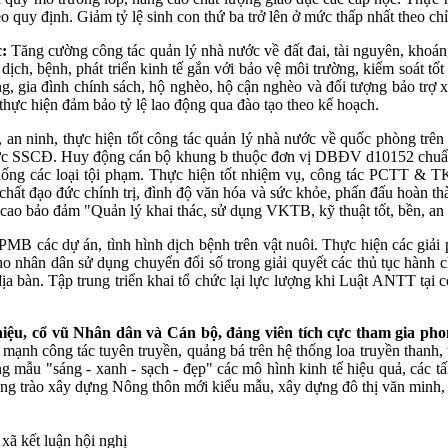
 quy định. Giảm tỷ lệ sinh con thứ ba trở lên ở mức thấp nhất theo c
c:
Tăng cường công tác quản lý nhà nước về đất đai, tài nguyên, khoá
ch, bệnh, phát triển kinh tế gắn với bảo vệ môi trường, kiểm soát tốt
ng, gia đình chính sách, hộ nghèo, hộ cận nghèo và đối tượng bảo trợ 
 thực hiện đảm bảo tỷ lệ lao động qua đào tạo theo kế hoạch.
n ninh, thực hiện tốt công tác quản lý nhà nước về quốc phòng trên 
và trực SSCĐ. Huy động cán bộ khung b thuộc đơn vị DBĐV d10152 chuẩn 
g các loại tội phạm. Thực hiện tốt nhiệm vụ, công tác PCTT & TK
t đạo đức chính trị, đình độ văn hóa và sức khỏe, phấn đấu hoàn thà
 cao bảo đảm "Quản lý khai thác, sử dụng VKTB, kỹ thuật tốt, bền, an t
PMB các dự án, tình hình dịch bệnh trên vật nuôi. Thực hiện các giải 
ho nhân dân sử dụng chuyển đổi số trong giải quyết các thủ tục hành ch
ịa bàn. Tập trung triển khai tổ chức lại lực lượng khi Luật ANTT tại c
thiệu, cổ vũ Nhân dân và Cán bộ, đảng viên tích cực tham gia p
ạnh công tác tuyên truyền, quảng bá trên hệ thống loa truyền thanh, tr
g mẫu "sáng - xanh - sạch - đẹp" các mô hình kinh tế hiệu quả, các t
ong trào xây dựng Nông thôn mới kiểu mẫu, xây dựng đô thị văn minh,
ã kết luận hội nghị