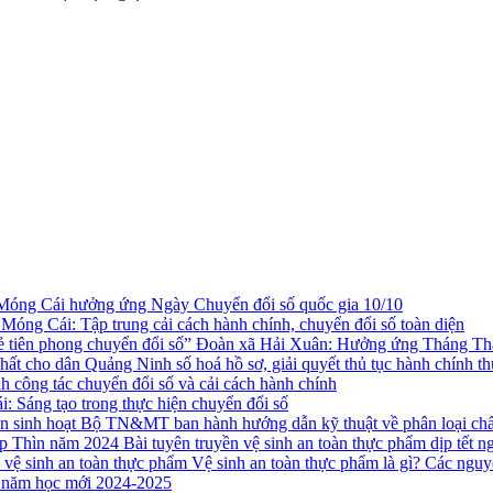
Móng Cái hưởng ứng Ngày Chuyển đổi số quốc gia 10/10
Móng Cái: Tập trung cải cách hành chính, chuyển đổi số toàn diện
Đoàn xã Hải Xuân: Hưởng ứng Tháng Thanh
Quảng Ninh số hoá hồ sơ, giải quyết thủ tục hành chính th
 công tác chuyển đổi số và cải cách hành chính
: Sáng tạo trong thực hiện chuyển đổi số
Bộ TN&MT ban hành hướng dẫn kỹ thuật về phân loại chất 
Bài tuyên truyền vệ sinh an toàn thực phẩm dịp tết
Vệ sinh an toàn thực phẩm là gì? Các nguy
g năm học mới 2024-2025