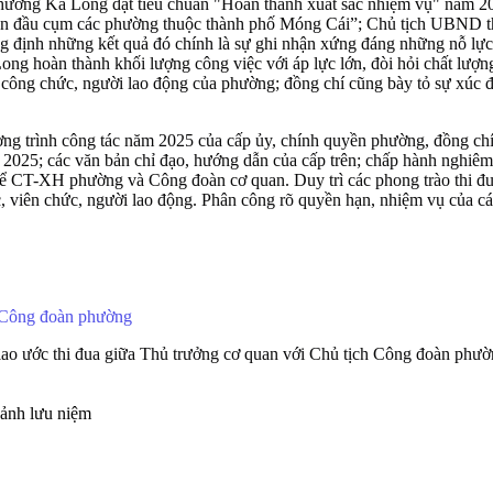
g Ka Long đạt tiêu chuẩn "Hoàn thành xuất sắc nhiệm vụ" năm 2024 v
ẫn đầu cụm các phường thuộc thành phố Móng Cái”; Chủ tịch UBND t
định những kết quả đó chính là sự ghi nhận xứng đáng những nỗ lực vư
 hoàn thành khối lượng công việc với áp lực lớn, đòi hỏi chất lượng
, công chức, người lao động của phường; đồng chí cũng bày tỏ sự xúc đ
hương trình công tác năm 2025 của cấp ủy, chính quyền phường, đồng c
2025; các văn bản chỉ đạo, hướng dẫn của cấp trên; chấp hành nghiêm t
thể CT-XH phường và Công đoàn cơ quan. Duy trì các phong trào thi đu
ức, viên chức, người lao động. Phân công rõ quyền hạn, nhiệm vụ của c
h Công đoàn phường
iao ước thi đua giữa Thủ trưởng cơ quan với Chủ tịch Công đoàn phườn
 ảnh lưu niệm