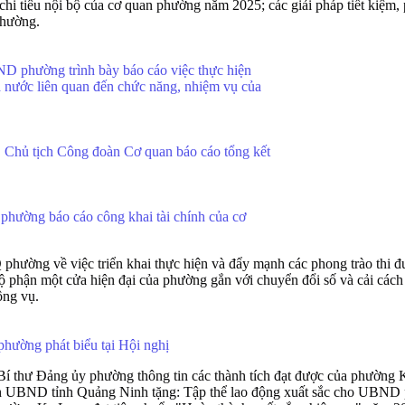
i tiêu nội bộ của cơ quan phường năm 2025; các giải pháp tiết kiệm, p
phường.
D phường trình bày báo cáo việc thực hiện
à nước liên quan đến chức năng, nhiệm vụ của
hủ tịch Công đoàn Cơ quan báo cáo tổng kết
phường báo cáo công khai tài chính của cơ
hường về việc triển khai thực hiện và đẩy mạnh các phong trào thi đ
ộ phận một cửa hiện đại của phường gắn với chuyển đổi số và cải cách
ông vụ.
hường phát biểu tại Hội nghị
, Bí thư Đảng ủy phường thông tin các thành tích đạt được của phườ
ịch UBND tỉnh Quảng Ninh tặng: Tập thể lao động xuất sắc cho UBND