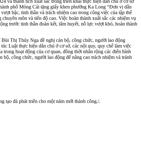
à thành tích xuất sắc trong triển khai thực hiện dân chủ ở cơ sở
hành phố Móng Cái tặng giấy khen phường Ka Long “Đơn vị dẫn
ợt bậc, tinh thần và trách nhiệm cao trong công việc của tập thể
 chuyên môn và tiến độ cao. Việc hoàn thành xuất sắc các nhiệm vụ
ộng trước tinh thần đoàn kết, tâm huyết, nỗ lực vượt khó, hoàn thành
hí Bùi Thị Thúy Nga đề nghị cán bộ, công chức, người lao động
úc Luật thực hiện dân chủ ở cơ sở, các nội quy, quy chế làm việc
a trong hoạt động của cơ quan, đồng thời nhân rộng các điển hình
án bộ, công chức, người lao động để nâng cao trách nhiệm và tránh
g tạo đà phát triển cho một năm mới thành công./.