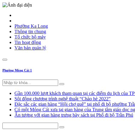
Phường Ka Long
Thông tin chung
Tổ chức bộ máy
Tin hoạt động
Văn bản quản lý
Phường Móng Cái 1
Gần 100.000 lượt khách tham quan tại các điểm du lịch của T
Sôi động chương trình nghệ thuật “Chào hè 2022”
Đặc sắc các gian hàng “Hội chợ quê” tại phố đi bộ phường Tr
Có một Móng Cái xưa tại gian hàng của Trung tâm giáo dục
Ấn tượng với gian hàng trưng bày sách tại Phố đi bộ Trần Phú