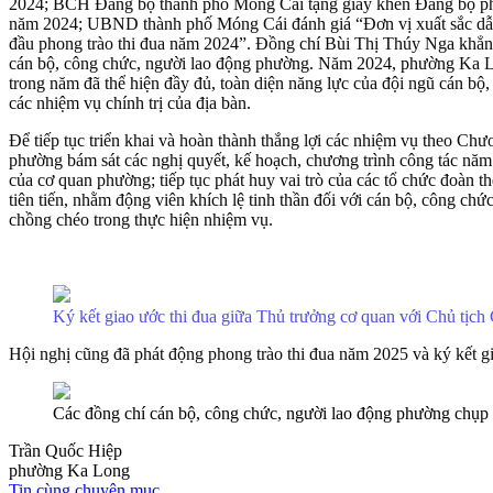
2024; BCH Đảng bộ thành phố Móng Cái tặng giấy khen Đảng bộ phườn
năm 2024; UBND thành phố Móng Cái đánh giá “Đơn vị xuất sắc d
đầu phong trào thi đua năm 2024”. Đồng chí Bùi Thị Thúy Nga khẳng 
cán bộ, công chức, người lao động phường. Năm 2024, phường Ka Long
trong năm đã thể hiện đầy đủ, toàn diện năng lực của đội ngũ cán bộ
các nhiệm vụ chính trị của địa bàn.
Để tiếp tục triển khai và hoàn thành thắng lợi các nhiệm vụ theo C
phường bám sát các nghị quyết, kế hoạch, chương trình công tác năm 
của cơ quan phường; tiếp tục phát huy vai trò của các tổ chức đoàn 
tiên tiến, nhằm động viên khích lệ tinh thần đối với cán bộ, công ch
chồng chéo trong thực hiện nhiệm vụ.
Ký kết giao ước thi đua giữa Thủ trưởng cơ quan với Chủ tịc
Hội nghị cũng đã phát động phong trào thi đua năm 2025 và ký kết g
Các đồng chí cán bộ, công chức, người lao động phường chụp
Trần Quốc Hiệp
phường Ka Long
Tin cùng chuyên mục