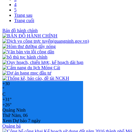
4
5
Trang sau
Trang cuối
Bản đồ hành chính
+
30
°
C
+
31°
+
26°
Quảng Ninh
Thứ Năm, 06
Xem Dự báo 7 ngày
Quảng bá