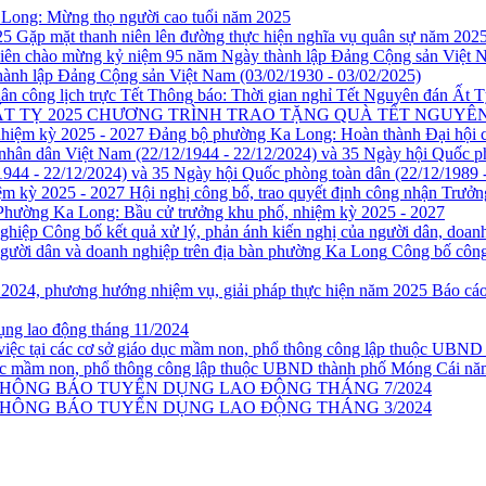
Long: Mừng thọ người cao tuổi năm 2025
Gặp mặt thanh niên lên đường thực hiện nghĩa vụ quân sự năm 202
hành lập Đảng Cộng sản Việt Nam (03/02/1930 - 03/02/2025)
Thông báo: Thời gian nghỉ Tết Nguyên đán Ất Tỵ
CHƯƠNG TRÌNH TRAO TẶNG QUÀ TẾT NGUYÊN 
Đảng bộ phường Ka Long: Hoàn thành Đại hội ch
1944 - 22/12/2024) và 35 Ngày hội Quốc phòng toàn dân (22/12/1989 
Hội nghị công bố, trao quyết định công nhận Trưở
Phường Ka Long: Bầu cử trưởng khu phố, nhiệm kỳ 2025 - 2027
Công bố kết quả xử lý, phản ánh kiến nghị của người dân, doan
Công bố công 
Báo cáo
ụng lao động tháng 11/2024
áo dục mầm non, phổ thông công lập thuộc UBND thành phố Móng Cái nă
HÔNG BÁO TUYỂN DỤNG LAO ĐỘNG THÁNG 7/2024
HÔNG BÁO TUYỂN DỤNG LAO ĐỘNG THÁNG 3/2024