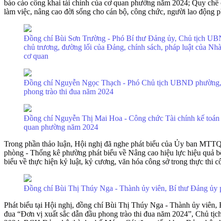
báo cáo công khai tài chính của cơ quan phường năm 2024; Quy chế ch
làm việc, nâng cao đời sống cho cán bộ, công chức, người lao động 
Đồng chí Bùi Sơn Trường - Phó Bí thư Đảng ủy, Chủ tịch UBN
chủ trương, đường lối của Đảng, chính sách, pháp luật của Nh
cơ quan
Đồng chí Nguyễn Ngọc Thạch - Phó Chủ tịch UBND phường, C
phong trào thi đua năm 2024
Đồng chí Nguyễn Thị Mai Hoa - Công chức Tài chính kế toán 
quan phường năm 2024
Trong phần thảo luận, Hội nghị đã nghe phát biểu của Ủy ban MTTQ p
phòng - Thống kê phường phát biểu về Nâng cao hiệu lực hiệu quả b
biểu về thực hiện kỷ luật, kỷ cương, văn hóa công sở trong thực thi c
Đồng chí Bùi Thị Thúy Nga - Thành ủy viên, Bí thư Đảng ủy p
Phát biểu tại Hội nghị, đồng chí Bùi Thị Thúy Nga - Thành ủy viên
đua “Đơn vị xuất sắc dẫn đầu phong trào thi đua năm 2024”, Chủ t