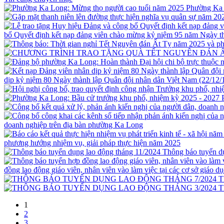
Phường Ka 
bố Quyết định kết nạp đảng viên chào mừng kỷ niệm 95 năm Ngày t
dịp kỷ niệm 80 Ngày thành lập Quân đội nhân dân Việt Nam (22/12/
doanh nghiệp trên địa bàn phường Ka Long
phương hướng nhiệm vụ, giải pháp thực hiện năm 2025
Thông báo tuyển d
đồng lao động giáo viên, nhân viên vào làm việc tại các cơ sở gi
T
T
1
2
3