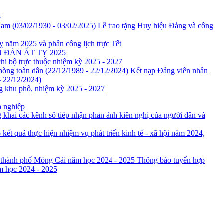
5
Lễ trao tặng Huy hiệu Đảng và công
 năm 2025 và phân công lịch trực Tết
ĐÁN ẤT TỴ 2025
i bộ trực thuộc nhiệm kỳ 2025 - 2027
Kết nạp Đảng viên nhân
- 22/12/2024)
ng khu phố, nhiệm kỳ 2025 - 2027
h nghiệp
khai các kênh số tiếp nhận phản ánh kiến nghị của người dân và
 kết quả thực hiện nhiệm vụ phát triển kinh tế - xã hội năm 2024,
Thông báo tuyển hợp
m học 2024 - 2025