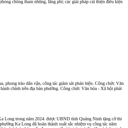
hòng chống tham nhũng, lãng phí; các giải pháp cải thiện điều kiện
ua, phong trào dân vận, công tác giám sát phản biện. Công chức Văn
 hành chính trên địa bàn phường. Công chức Văn hóa - Xã hội phát
ng Ka Long trong năm 2024: được UBND tỉnh Quảng Ninh tặng cờ thi
 phường Ka Long đã hoàn thành xuất sắc nhiệm vụ công tác năm