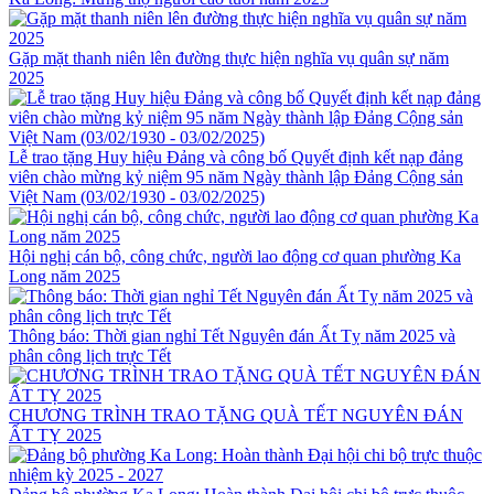
Gặp mặt thanh niên lên đường thực hiện nghĩa vụ quân sự năm
2025
Lễ trao tặng Huy hiệu Đảng và công bố Quyết định kết nạp đảng
viên chào mừng kỷ niệm 95 năm Ngày thành lập Đảng Cộng sản
Việt Nam (03/02/1930 - 03/02/2025)
Hội nghị cán bộ, công chức, người lao động cơ quan phường Ka
Long năm 2025
Thông báo: Thời gian nghỉ Tết Nguyên đán Ất Tỵ năm 2025 và
phân công lịch trực Tết
CHƯƠNG TRÌNH TRAO TẶNG QUÀ TẾT NGUYÊN ĐÁN
ẤT TỴ 2025