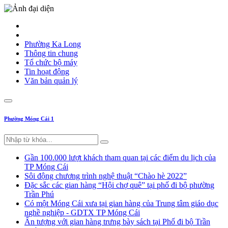
Phường Ka Long
Thông tin chung
Tổ chức bộ máy
Tin hoạt động
Văn bản quản lý
Phường Móng Cái 1
Gần 100.000 lượt khách tham quan tại các điểm du lịch của
TP Móng Cái
Sôi động chương trình nghệ thuật “Chào hè 2022”
Đặc sắc các gian hàng “Hội chợ quê” tại phố đi bộ phường
Trần Phú
Có một Móng Cái xưa tại gian hàng của Trung tâm giáo dục
nghề nghiệp - GDTX TP Móng Cái
Ấn tượng với gian hàng trưng bày sách tại Phố đi bộ Trần