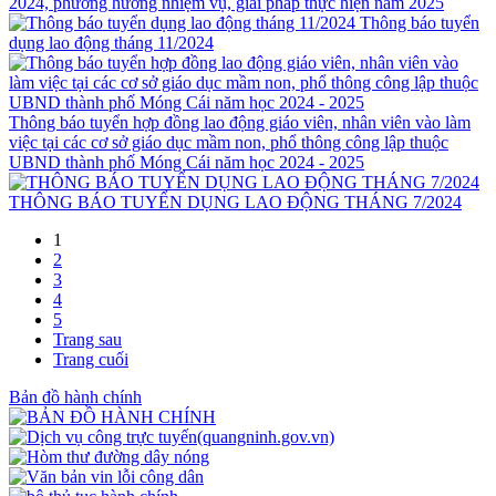
2024, phương hướng nhiệm vụ, giải pháp thực hiện năm 2025
Thông báo tuyển
dụng lao động tháng 11/2024
Thông báo tuyển hợp đồng lao động giáo viên, nhân viên vào làm
việc tại các cơ sở giáo dục mầm non, phổ thông công lập thuộc
UBND thành phố Móng Cái năm học 2024 - 2025
THÔNG BÁO TUYỂN DỤNG LAO ĐỘNG THÁNG 7/2024
1
2
3
4
5
Trang sau
Trang cuối
Bản đồ hành chính