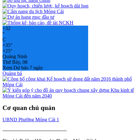
+
32
°
C
+
35°
+
25°
Quảng Ninh
Thứ Bảy, 08
Xem Dự báo 7 ngày
Quảng bá
Cơ quan chủ quản
UBND Phường Móng Cái 1
-----------------------------------------