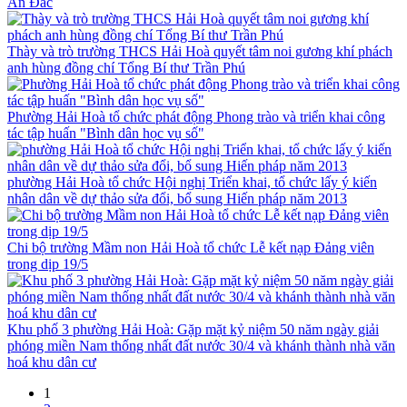
An Đắc
Thày và trò trường THCS Hải Hoà quyết tâm noi gương khí phách
anh hùng đồng chí Tổng Bí thư Trần Phú
Phường Hải Hoà tổ chức phát động Phong trào và triển khai công
tác tập huấn "Bình dân học vụ số"
phường Hải Hoà tổ chức Hội nghị Triển khai, tổ chức lấy ý kiến
nhân dân về dự thảo sửa đổi, bổ sung Hiến pháp năm 2013
Chi bộ trường Mầm non Hải Hoà tổ chức Lễ kết nạp Đảng viên
trong dịp 19/5
Khu phố 3 phường Hải Hoà: Gặp mặt kỷ niệm 50 năm ngày giải
phóng miền Nam thống nhất đất nước 30/4 và khánh thành nhà văn
hoá khu dân cư
1