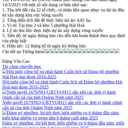
14/3/2025 với một số nội dung cơ bản như sau:
1. Thu hồi đất của 22 tổ chức, cá nhân liên quan phục vụ dự án đầu
tư xây dựng khu vực bòng xuyến
2. Tổng diện tích đất để thực hiện dự án: 4,81 ha.
3. Vị trí: Tại khu 2 và khu 5 phường Hải Hoà
4. Lý do thu hồi: thực hiện dự án xây dựng vòng xuyến
5. Tiến độ: từ ngày thông báo cho đến khi hoàn thành theo quy định
của pháp luật
6. Hiệu lực: 12 tháng kể từ ngày ký thông báo.
Chi tiết tại Thông báo
Đặng Văn Cao
Tin cùng chuyên mục
Hội nghị công bố và phát hành Cuốn lịch sử Đảng bộ phường Hải
Hoà giai đoạn 2016-2025
Nghị quyết 1679/NQ-UBTVQH15 sắp xếp các đơn vị hành chính
cấp xã của tỉnh Quảng Ninh năm 2025
Đảng uỷ phường: Sơ kết thực hiện nhiệm vụ 6 tháng đầu năm, triển