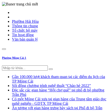
Phường Hải Hòa
Thông tin chung
Tổ chức bộ máy
Tin hoạt động
Văn bản quản lý
Phường Móng Cái 1
Gần 100.000 lượt khách tham quan tại các điểm du lịch của
TP Móng Cái
Sôi động chương trình nghệ thuật “Chào hè 2022”
Đặc sắc các gian hàng “Hội chợ quê” tại phố đi bộ phường
Trần Phú
Có một Móng Cái xưa tại gian hàng của Trung tâm giáo dục
nghề nghiệp - GDTX TP Móng Cái
Ấn tượng với gian hàng trưng bày sách tại Phố đi bộ Trần