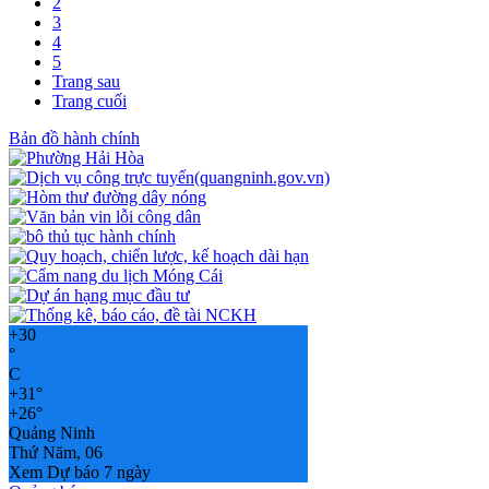
2
3
4
5
Trang sau
Trang cuối
Bản đồ hành chính
+
30
°
C
+
31°
+
26°
Quảng Ninh
Thứ Năm, 06
Xem Dự báo 7 ngày