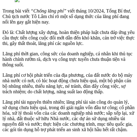
Trong bài viết
“Chống lãng phí”
viết tháng 10/2024, Tổng Bí thư,
Chủ tịch nước Tô Lâm chỉ rõ một số dạng thức của lãng phí đang
nổi lên gay gắt hiện nay.
Đó là: Chất lượng xây dựng, hoàn thiện pháp luật chưa đáp ứng yêu
cầu thực tiễn công cuộc đổi mới dẫn đến khó khăn, cản trở việc thực
thi, gây thất thoát, lãng phí các nguồn lực.
Lãng phí thời gian, công sức của doanh nghiệp, cá nhân khi thủ tục
hành chính rườm rà, dịch vụ công trực tuyến chưa thuận tiện và
thông suốt.
Lãng phí cơ hội phát triển của địa phương, của đất nước do bộ máy
nhà nước có nơi, có lúc hoạt động chưa hiệu quả, một bộ phận cán
bộ nhũng nhiễu, thiếu năng lực, né tránh, đùn đẩy công việc, sợ
trách nhiệm; do chất lượng, năng suất lao động thấp.
Lãng phí tài nguyên thiên nhiên; lãng phí tài sản công do quản lý,
sử dụng chưa hiệu quả, trong đó giải ngân vốn đầu tư công; cổ phần
hóa, xử lý thoái vốn của các doanh nghiệp nhà nước; sắp xếp lại, xử
lý nhà, đất thuộc sở hữu Nhà nước, các dự án sử dụng nhiều tài
nguyên đất và nước; thực hiện các chương trình, mục tiêu quốc gia,
các gói tín dụng hỗ trợ phát triển an sinh xã hội hầu hết rất chậm.