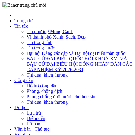
Trang chủ
Tin tức
Tin phường Móng Cái 1
Vì thành phố Xanh, Sạch, Đẹp
Tin trong tỉnh
Tin trong nước
Đại hội Đảng các cấp và Đại hội đại biểu toàn quốc
BẦU CỬ ĐẠI BIỂU QUỐC HỘI KHOÁ XVI VÀ
BẦU CỬ ĐẠI BIỂU HỘI ĐỒNG NHÂN DÂN CÁC
CẤP NHIỆM KỲ 2026-2031
Thi đua, khen thưởng
Công dân
Hỗ trợ công dân
Phòng, chống dịch
Phòng chống đuối nước cho học sinh
Thi đua, khen thưởng
Du lịch
Lưu trú
Điểm đến
Lữ hành
Văn bản - Thủ tục
Hỏi đáp